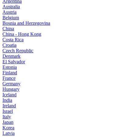
Argentina
Australia
Austria
Belgium
Bosnia and Herzegovina
China
China - Hong Kong
Costa Rica
Croatia
Czech Republic
Denmark
El Salvador
Estonia
Finland
France
Germany
Hungary
Iceland
India
Ireland
Israel
Italy
Japan
Korea
Latvia