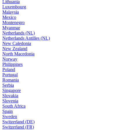
Lithuania
Luxembourg
Malaysia
Mexico
Montenegro
Myanmar
Netherlands (NL)
Netherlands Antilles (NL)
New Caledonia
New Zealand
North Macedonia
Norway
Philippines
Poland
Portugal
Romania
Serbia
Singapore
Slovakia
Slovenia
South Africa
Spain
Sweden
Switzerland (DE)
Switzerland (FR)