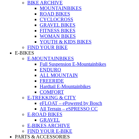
BIKE ARCHIVE
MOUNTAINBIKES
ROAD BIKES
CYCLOCROSS
GRAVEL BIKES
FITNESS BIKES
WOMAN BIKES
YOUTH & KIDS BIKES
FIND YOUR BIKE
E-BIKES
E-MOUNTAINBIKES
Full Suspension E-Mountainbikes
ENDURO
ALL MOUNTAIN
FREERIDE
Hardtail E-Mountainbikes
COMFORT
E-TREKKING & CITY
eFLOAT – ePowered by Bosch
All Terrain – eSPRESSO CC
E-ROAD BIKES
GRAVEL
E-BIKES ARCHIVE
FIND YOUR E-BIKE
PARTS & ACCESSORIES