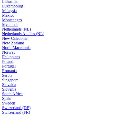
Lithuania
Luxembourg
Malaysia
Mexico
Montenegro
Myanmar
Netherlands (NL)
Netherlands Antilles (NL)
New Caledonia
New Zealand
North Macedonia
Norway
Philippines
Poland
Portugal
Romania
Serbia
Singapore
Slovakia
Slovenia
South Africa
Spain
Sweden
Switzerland (DE)
Switzerland (FR)