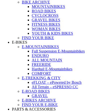
BIKE ARCHIVE
MOUNTAINBIKES
ROAD BIKES
CYCLOCROSS
GRAVEL BIKES
FITNESS BIKES
WOMAN BIKES
YOUTH & KIDS BIKES
FIND YOUR BIKE
E-BIKES
E-MOUNTAINBIKES
Full Suspension E-Mountainbikes
ENDURO
ALL MOUNTAIN
FREERIDE
Hardtail E-Mountainbikes
COMFORT
E-TREKKING & CITY
eFLOAT – ePowered by Bosch
All Terrain – eSPRESSO CC
E-ROAD BIKES
GRAVEL
E-BIKES ARCHIVE
FIND YOUR E-BIKE
PARTS & ACCESSORIES