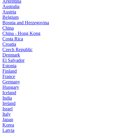
Argentina
Australia
Austria
Belgium
Bosnia and Herzegovina
China
China - Hong Kong
Costa Rica
Croatia
Czech Republic
Denmark
El Salvador
Estonia
Finland
France
Germany
Hungary
Iceland
India
Ireland
Israel
Italy
Japan
Korea
Latvia