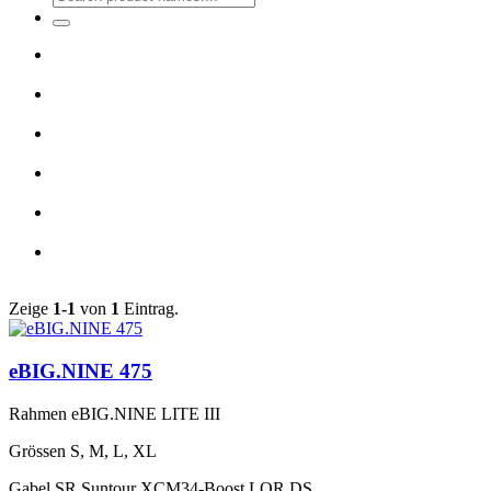
Zeige
1-1
von
1
Eintrag.
eBIG.NINE 475
Rahmen
eBIG.NINE LITE III
Grössen
S, M, L, XL
Gabel
SR Suntour XCM34-Boost LOR DS