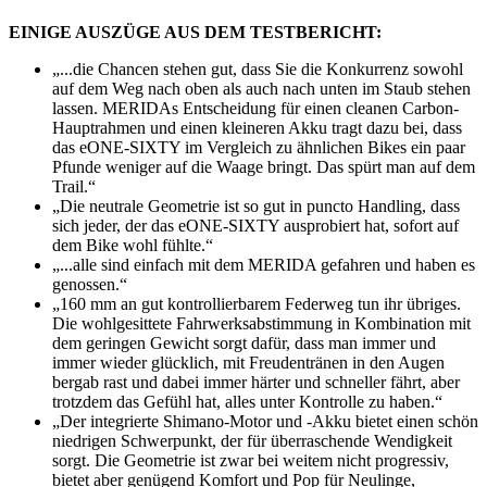
EINIGE AUSZÜGE AUS DEM TESTBERICHT:
„...die Chancen stehen gut, dass Sie die Konkurrenz sowohl
auf dem Weg nach oben als auch nach unten im Staub stehen
lassen. MERIDAs Entscheidung für einen cleanen Carbon-
Hauptrahmen und einen kleineren Akku tragt dazu bei, dass
das eONE-SIXTY im Vergleich zu ähnlichen Bikes ein paar
Pfunde weniger auf die Waage bringt. Das spürt man auf dem
Trail.“
„Die neutrale Geometrie ist so gut in puncto Handling, dass
sich jeder, der das eONE-SIXTY ausprobiert hat, sofort auf
dem Bike wohl fühlte.“
„...alle sind einfach mit dem MERIDA gefahren und haben es
genossen.“
„160 mm an gut kontrollierbarem Federweg tun ihr übriges.
Die wohlgesittete Fahrwerksabstimmung in Kombination mit
dem geringen Gewicht sorgt dafür, dass man immer und
immer wieder glücklich, mit Freudentränen in den Augen
bergab rast und dabei immer härter und schneller fährt, aber
trotzdem das Gefühl hat, alles unter Kontrolle zu haben.“
„Der integrierte Shimano-Motor und -Akku bietet einen schön
niedrigen Schwerpunkt, der für überraschende Wendigkeit
sorgt. Die Geometrie ist zwar bei weitem nicht progressiv,
bietet aber genügend Komfort und Pop für Neulinge,