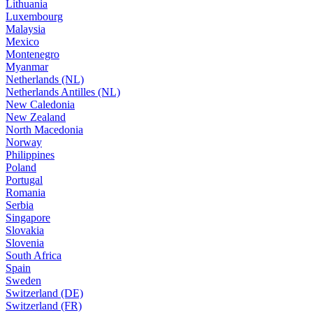
Lithuania
Luxembourg
Malaysia
Mexico
Montenegro
Myanmar
Netherlands (NL)
Netherlands Antilles (NL)
New Caledonia
New Zealand
North Macedonia
Norway
Philippines
Poland
Portugal
Romania
Serbia
Singapore
Slovakia
Slovenia
South Africa
Spain
Sweden
Switzerland (DE)
Switzerland (FR)