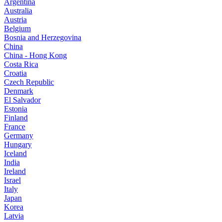
Argentina
Australia
Austria
Belgium
Bosnia and Herzegovina
China
China - Hong Kong
Costa Rica
Croatia
Czech Republic
Denmark
El Salvador
Estonia
Finland
France
Germany
Hungary
Iceland
India
Ireland
Israel
Italy
Japan
Korea
Latvia