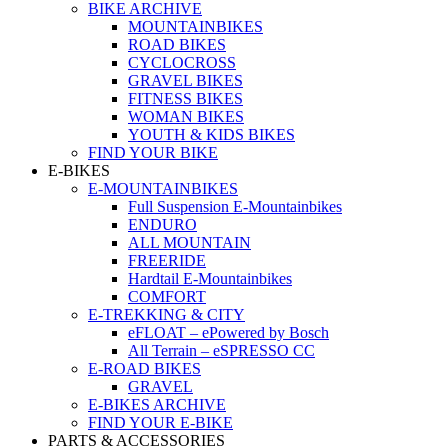
BIKE ARCHIVE
MOUNTAINBIKES
ROAD BIKES
CYCLOCROSS
GRAVEL BIKES
FITNESS BIKES
WOMAN BIKES
YOUTH & KIDS BIKES
FIND YOUR BIKE
E-BIKES
E-MOUNTAINBIKES
Full Suspension E-Mountainbikes
ENDURO
ALL MOUNTAIN
FREERIDE
Hardtail E-Mountainbikes
COMFORT
E-TREKKING & CITY
eFLOAT – ePowered by Bosch
All Terrain – eSPRESSO CC
E-ROAD BIKES
GRAVEL
E-BIKES ARCHIVE
FIND YOUR E-BIKE
PARTS & ACCESSORIES