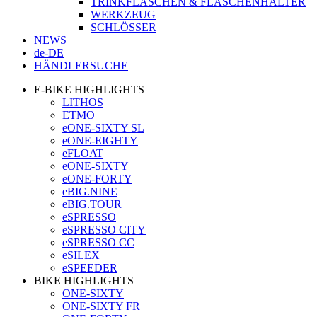
TRINKFLASCHEN & FLASCHENHALTER
WERKZEUG
SCHLÖSSER
NEWS
de-DE
HÄNDLERSUCHE
E-BIKE HIGHLIGHTS
LITHOS
ETMO
eONE-SIXTY SL
eONE-EIGHTY
eFLOAT
eONE-SIXTY
eONE-FORTY
eBIG.NINE
eBIG.TOUR
eSPRESSO
eSPRESSO CITY
eSPRESSO CC
eSILEX
eSPEEDER
BIKE HIGHLIGHTS
ONE-SIXTY
ONE-SIXTY FR