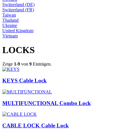
Switzerland (DE)
Switzerland (FR)
Taiwan
Thailand
Ukraine
United Kingdom
Vietnam
LOCKS
Zeige
1-9
von
9
Einträgen.
KEYS Cable Lock
MULTIFUNCTIONAL Combo Lock
CABLE LOCK Cable Lock