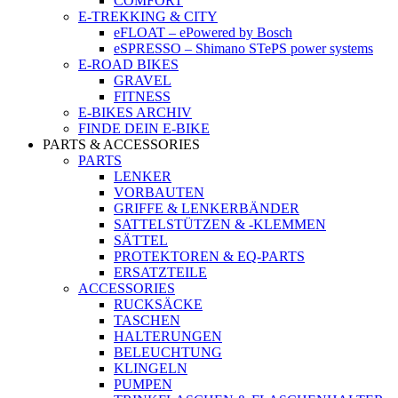
COMFORT
E-TREKKING & CITY
eFLOAT – ePowered by Bosch
eSPRESSO – Shimano STePS power systems
E-ROAD BIKES
GRAVEL
FITNESS
E-BIKES ARCHIV
FINDE DEIN E-BIKE
PARTS & ACCESSORIES
PARTS
LENKER
VORBAUTEN
GRIFFE & LENKERBÄNDER
SATTELSTÜTZEN & -KLEMMEN
SÄTTEL
PROTEKTOREN & EQ-PARTS
ERSATZTEILE
ACCESSORIES
RUCKSÄCKE
TASCHEN
HALTERUNGEN
BELEUCHTUNG
KLINGELN
PUMPEN