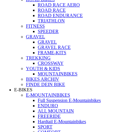
ROAD RACE AERO
ROAD RACE
ROAD ENDURANCE
TRIATHLON
FITNESS
SPEEDER
GRAVEL
GRAVEL
GRAVEL RACE
FRAME-KITS
TREKKING
CROSSWAY
YOUTH & KIDS
MOUNTAINBIKES
BIKES ARCHIV
FINDE DEIN BIKE
E-BIKES
E-MOUNTAINBIKES
Full Suspension E-Mountainbikes
ENDURO
ALL MOUNTAIN
FREERIDE
Hardtail E-Mountainbikes
SPORT