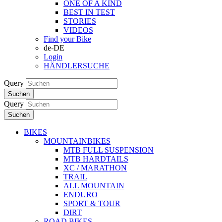
ONE OF A KIND
BEST IN TEST
STORIES
VIDEOS
Find your Bike
de-DE
Login
HÄNDLERSUCHE
Query
Suchen
Query
Suchen
BIKES
MOUNTAINBIKES
MTB FULL SUSPENSION
MTB HARDTAILS
XC / MARATHON
TRAIL
ALL MOUNTAIN
ENDURO
SPORT & TOUR
DIRT
ROAD BIKES