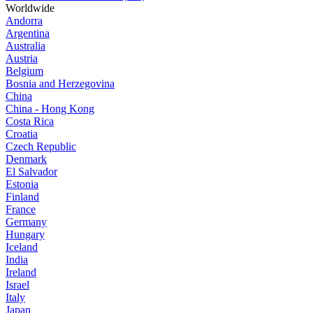
Worldwide
Andorra
Argentina
Australia
Austria
Belgium
Bosnia and Herzegovina
China
China - Hong Kong
Costa Rica
Croatia
Czech Republic
Denmark
El Salvador
Estonia
Finland
France
Germany
Hungary
Iceland
India
Ireland
Israel
Italy
Japan