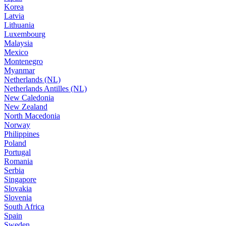
Korea
Latvia
Lithuania
Luxembourg
Malaysia
Mexico
Montenegro
Myanmar
Netherlands (NL)
Netherlands Antilles (NL)
New Caledonia
New Zealand
North Macedonia
Norway
Philippines
Poland
Portugal
Romania
Serbia
Singapore
Slovakia
Slovenia
South Africa
Spain
Sweden