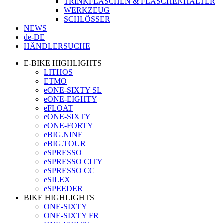
TRINKFLASCHEN & FLASCHENHALTER
WERKZEUG
SCHLÖSSER
NEWS
de-DE
HÄNDLERSUCHE
E-BIKE HIGHLIGHTS
LITHOS
ETMO
eONE-SIXTY SL
eONE-EIGHTY
eFLOAT
eONE-SIXTY
eONE-FORTY
eBIG.NINE
eBIG.TOUR
eSPRESSO
eSPRESSO CITY
eSPRESSO CC
eSILEX
eSPEEDER
BIKE HIGHLIGHTS
ONE-SIXTY
ONE-SIXTY FR