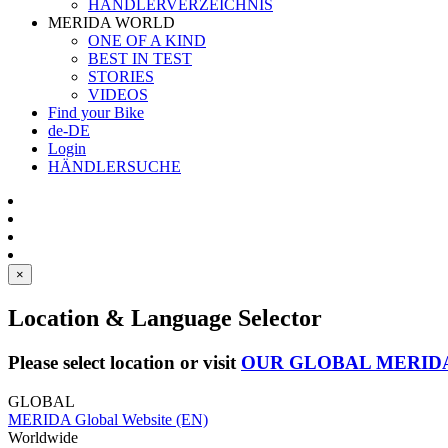
HÄNDLERVERZEICHNIS
MERIDA WORLD
ONE OF A KIND
BEST IN TEST
STORIES
VIDEOS
Find your Bike
de-DE
Login
HÄNDLERSUCHE
×
Location & Language Selector
Please select location or visit
OUR GLOBAL MERID
GLOBAL
MERIDA Global Website (EN)
Worldwide