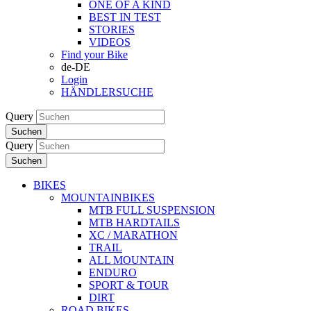
ONE OF A KIND
BEST IN TEST
STORIES
VIDEOS
Find your Bike
de-DE
Login
HÄNDLERSUCHE
Query
Suchen
Query
Suchen
BIKES
MOUNTAINBIKES
MTB FULL SUSPENSION
MTB HARDTAILS
XC / MARATHON
TRAIL
ALL MOUNTAIN
ENDURO
SPORT & TOUR
DIRT
ROAD BIKES