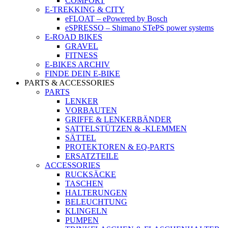
COMFORT
E-TREKKING & CITY
eFLOAT – ePowered by Bosch
eSPRESSO – Shimano STePS power systems
E-ROAD BIKES
GRAVEL
FITNESS
E-BIKES ARCHIV
FINDE DEIN E-BIKE
PARTS & ACCESSORIES
PARTS
LENKER
VORBAUTEN
GRIFFE & LENKERBÄNDER
SATTELSTÜTZEN & -KLEMMEN
SÄTTEL
PROTEKTOREN & EQ-PARTS
ERSATZTEILE
ACCESSORIES
RUCKSÄCKE
TASCHEN
HALTERUNGEN
BELEUCHTUNG
KLINGELN
PUMPEN