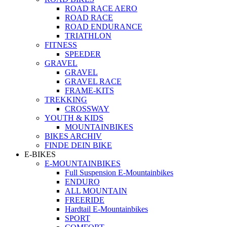
ROAD RACE AERO
ROAD RACE
ROAD ENDURANCE
TRIATHLON
FITNESS
SPEEDER
GRAVEL
GRAVEL
GRAVEL RACE
FRAME-KITS
TREKKING
CROSSWAY
YOUTH & KIDS
MOUNTAINBIKES
BIKES ARCHIV
FINDE DEIN BIKE
E-BIKES
E-MOUNTAINBIKES
Full Suspension E-Mountainbikes
ENDURO
ALL MOUNTAIN
FREERIDE
Hardtail E-Mountainbikes
SPORT