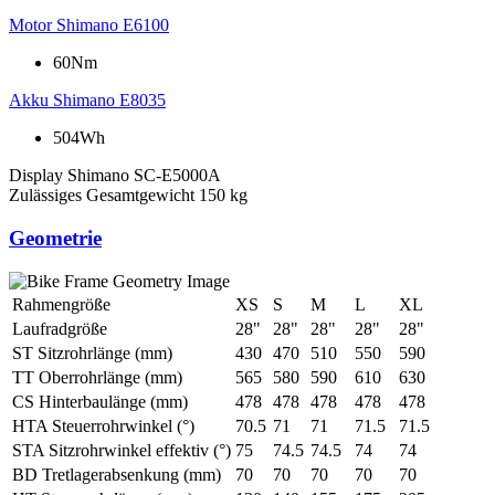
Motor
Shimano E6100
60Nm
Akku
Shimano E8035
504Wh
Display
Shimano SC-E5000A
Zulässiges Gesamtgewicht
150 kg
Geometrie
Rahmengröße
XS
S
M
L
XL
Laufradgröße
28"
28"
28"
28"
28"
ST Sitzrohrlänge (mm)
430
470
510
550
590
TT Oberrohrlänge (mm)
565
580
590
610
630
CS Hinterbaulänge (mm)
478
478
478
478
478
HTA Steuerrohrwinkel (°)
70.5
71
71
71.5
71.5
STA Sitzrohrwinkel effektiv (°)
75
74.5
74.5
74
74
BD Tretlagerabsenkung (mm)
70
70
70
70
70