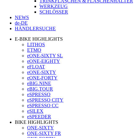
TRINKFLASCHEN & FLASCHENHALTER
WERKZEUG
SCHLÖSSER
NEWS
de-DE
HÄNDLERSUCHE
E-BIKE HIGHLIGHTS
LITHOS
ETMO
eONE-SIXTY SL
eONE-EIGHTY
eFLOAT
eONE-SIXTY
eONE-FORTY
eBIG.NINE
eBIG.TOUR
eSPRESSO
eSPRESSO CITY
eSPRESSO CC
eSILEX
eSPEEDER
BIKE HIGHLIGHTS
ONE-SIXTY
ONE-SIXTY FR