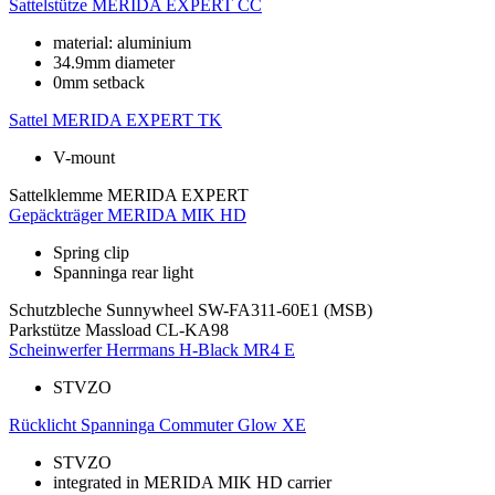
Sattelstütze
MERIDA EXPERT CC
material: aluminium
34.9mm diameter
0mm setback
Sattel
MERIDA EXPERT TK
V-mount
Sattelklemme
MERIDA EXPERT
Gepäckträger
MERIDA MIK HD
Spring clip
Spanninga rear light
Schutzbleche
Sunnywheel SW-FA311-60E1 (MSB)
Parkstütze
Massload CL-KA98
Scheinwerfer
Herrmans H-Black MR4 E
STVZO
Rücklicht
Spanninga Commuter Glow XE
STVZO
integrated in MERIDA MIK HD carrier