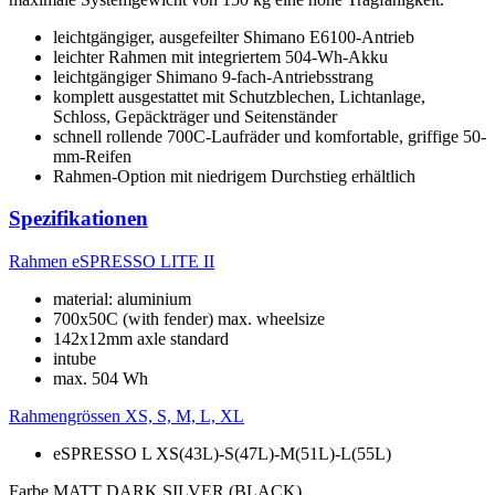
leichtgängiger, ausgefeilter Shimano E6100-Antrieb
leichter Rahmen mit integriertem 504-Wh-Akku
leichtgängiger Shimano 9-fach-Antriebsstrang
komplett ausgestattet mit Schutzblechen, Lichtanlage,
Schloss, Gepäckträger und Seitenständer
schnell rollende 700C-Laufräder und komfortable, griffige 50-
mm-Reifen
Rahmen-Option mit niedrigem Durchstieg erhältlich
Spezifikationen
Rahmen
eSPRESSO LITE II
material: aluminium
700x50C (with fender) max. wheelsize
142x12mm axle standard
intube
max. 504 Wh
Rahmengrössen
XS, S, M, L, XL
eSPRESSO L XS(43L)-S(47L)-M(51L)-L(55L)
Farbe
MATT DARK SILVER (BLACK)