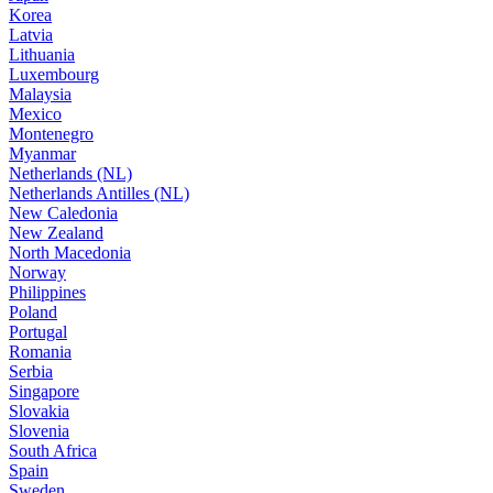
Korea
Latvia
Lithuania
Luxembourg
Malaysia
Mexico
Montenegro
Myanmar
Netherlands (NL)
Netherlands Antilles (NL)
New Caledonia
New Zealand
North Macedonia
Norway
Philippines
Poland
Portugal
Romania
Serbia
Singapore
Slovakia
Slovenia
South Africa
Spain
Sweden