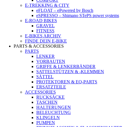
COMFORT
E-TREKKING & CITY
eFLOAT – ePowered by Bosch
eSPRESSO – Shimano STePS power systems
E-ROAD BIKES
GRAVEL
FITNESS
E-BIKES ARCHIV
FINDE DEIN E-BIKE
PARTS & ACCESSORIES
PARTS
LENKER
VORBAUTEN
GRIFFE & LENKERBÄNDER
SATTELSTÜTZEN & -KLEMMEN
SÄTTEL
PROTEKTOREN & EQ-PARTS
ERSATZTEILE
ACCESSORIES
RUCKSÄCKE
TASCHEN
HALTERUNGEN
BELEUCHTUNG
KLINGELN
PUMPEN