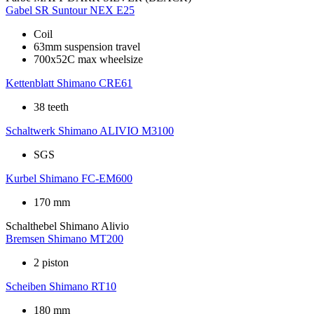
Gabel
SR Suntour NEX E25
Coil
63mm suspension travel
700x52C max wheelsize
Kettenblatt
Shimano CRE61
38 teeth
Schaltwerk
Shimano ALIVIO M3100
SGS
Kurbel
Shimano FC-EM600
170 mm
Schalthebel
Shimano Alivio
Bremsen
Shimano MT200
2 piston
Scheiben
Shimano RT10
180 mm