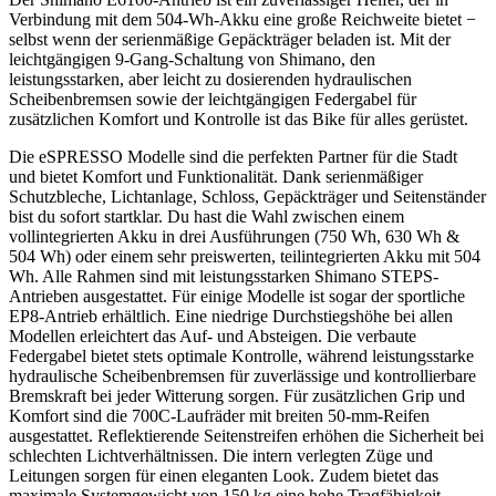
Verbindung mit dem 504-Wh-Akku eine große Reichweite bietet −
selbst wenn der serienmäßige Gepäckträger beladen ist. Mit der
leichtgängigen 9-Gang-Schaltung von Shimano, den
leistungsstarken, aber leicht zu dosierenden hydraulischen
Scheibenbremsen sowie der leichtgängigen Federgabel für
zusätzlichen Komfort und Kontrolle ist das Bike für alles gerüstet.
Die eSPRESSO Modelle sind die perfekten Partner für die Stadt
und bietet Komfort und Funktionalität. Dank serienmäßiger
Schutzbleche, Lichtanlage, Schloss, Gepäckträger und Seitenständer
bist du sofort startklar. Du hast die Wahl zwischen einem
vollintegrierten Akku in drei Ausführungen (750 Wh, 630 Wh &
504 Wh) oder einem sehr preiswerten, teilintegrierten Akku mit 504
Wh. Alle Rahmen sind mit leistungsstarken Shimano STEPS-
Antrieben ausgestattet. Für einige Modelle ist sogar der sportliche
EP8-Antrieb erhältlich. Eine niedrige Durchstiegshöhe bei allen
Modellen erleichtert das Auf- und Absteigen. Die verbaute
Federgabel bietet stets optimale Kontrolle, während leistungsstarke
hydraulische Scheibenbremsen für zuverlässige und kontrollierbare
Bremskraft bei jeder Witterung sorgen. Für zusätzlichen Grip und
Komfort sind die 700C-Laufräder mit breiten 50-mm-Reifen
ausgestattet. Reflektierende Seitenstreifen erhöhen die Sicherheit bei
schlechten Lichtverhältnissen. Die intern verlegten Züge und
Leitungen sorgen für einen eleganten Look. Zudem bietet das
maximale Systemgewicht von 150 kg eine hohe Tragfähigkeit.