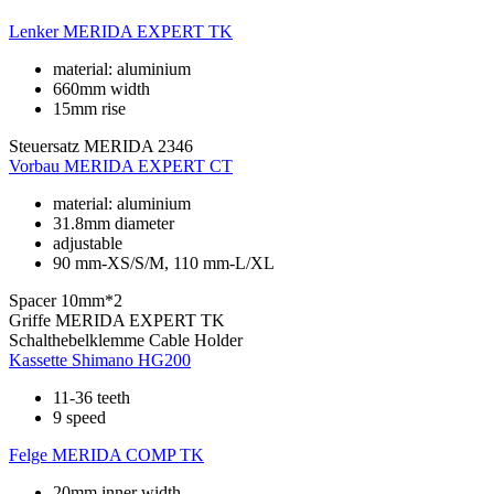
Lenker
MERIDA EXPERT TK
material: aluminium
660mm width
15mm rise
Steuersatz
MERIDA 2346
Vorbau
MERIDA EXPERT CT
material: aluminium
31.8mm diameter
adjustable
90 mm-XS/S/M, 110 mm-L/XL
Spacer
10mm*2
Griffe
MERIDA EXPERT TK
Schalthebelklemme
Cable Holder
Kassette
Shimano HG200
11-36 teeth
9 speed
Felge
MERIDA COMP TK
20mm inner width