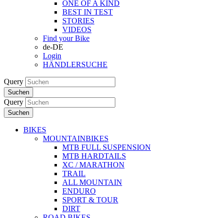
ONE OF A KIND
BEST IN TEST
STORIES
VIDEOS
Find your Bike
de-DE
Login
HÄNDLERSUCHE
Query
Suchen
Query
Suchen
BIKES
MOUNTAINBIKES
MTB FULL SUSPENSION
MTB HARDTAILS
XC / MARATHON
TRAIL
ALL MOUNTAIN
ENDURO
SPORT & TOUR
DIRT
ROAD BIKES