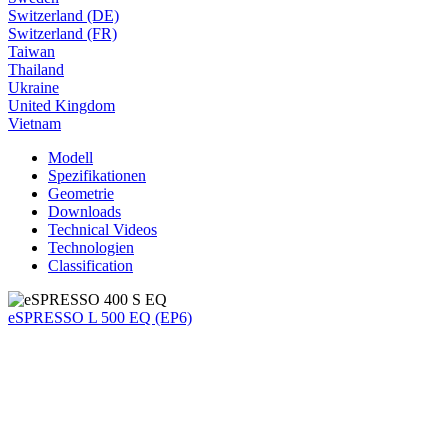
Switzerland (DE)
Switzerland (FR)
Taiwan
Thailand
Ukraine
United Kingdom
Vietnam
Modell
Spezifikationen
Geometrie
Downloads
Technical Videos
Technologien
Classification
eSPRESSO L 500 EQ (EP6)