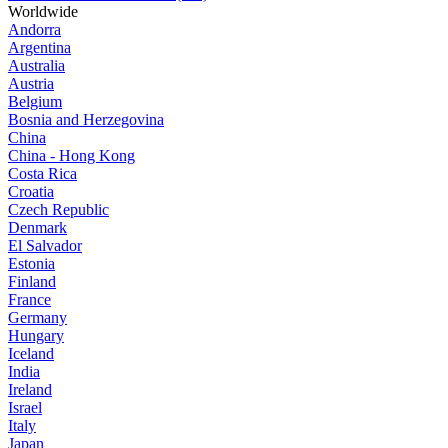
Worldwide
Andorra
Argentina
Australia
Austria
Belgium
Bosnia and Herzegovina
China
China - Hong Kong
Costa Rica
Croatia
Czech Republic
Denmark
El Salvador
Estonia
Finland
France
Germany
Hungary
Iceland
India
Ireland
Israel
Italy
Japan