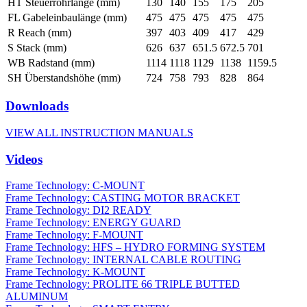
HT Steuerrohrlänge (mm)
130
140
155
175
205
FL Gabeleinbaulänge (mm)
475
475
475
475
475
R Reach (mm)
397
403
409
417
429
S Stack (mm)
626
637
651.5
672.5
701
WB Radstand (mm)
1114
1118
1129
1138
1159.5
SH Überstandshöhe (mm)
724
758
793
828
864
Downloads
VIEW ALL INSTRUCTION MANUALS
Videos
Frame Technology: C-MOUNT
Frame Technology: CASTING MOTOR BRACKET
Frame Technology: DI2 READY
Frame Technology: ENERGY GUARD
Frame Technology: F-MOUNT
Frame Technology: HFS – HYDRO FORMING SYSTEM
Frame Technology: INTERNAL CABLE ROUTING
Frame Technology: K-MOUNT
Frame Technology: PROLITE 66 TRIPLE BUTTED
ALUMINUM