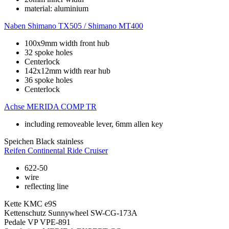
material: aluminium
Naben
Shimano TX505 / Shimano MT400
100x9mm width front hub
32 spoke holes
Centerlock
142x12mm width rear hub
36 spoke holes
Centerlock
Achse
MERIDA COMP TR
including removeable lever, 6mm allen key
Speichen
Black stainless
Reifen
Continental Ride Cruiser
622-50
wire
reflecting line
Kette
KMC e9S
Kettenschutz
Sunnywheel SW-CG-173A
Pedale
VP VPE-891