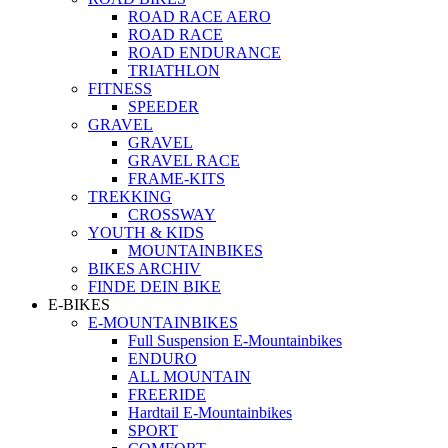
ROAD RACE AERO
ROAD RACE
ROAD ENDURANCE
TRIATHLON
FITNESS
SPEEDER
GRAVEL
GRAVEL
GRAVEL RACE
FRAME-KITS
TREKKING
CROSSWAY
YOUTH & KIDS
MOUNTAINBIKES
BIKES ARCHIV
FINDE DEIN BIKE
E-BIKES
E-MOUNTAINBIKES
Full Suspension E-Mountainbikes
ENDURO
ALL MOUNTAIN
FREERIDE
Hardtail E-Mountainbikes
SPORT