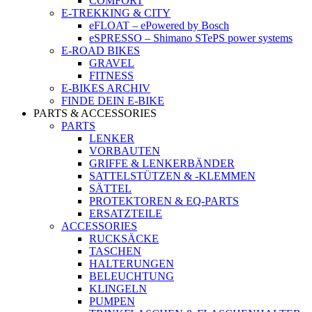
COMFORT
E-TREKKING & CITY
eFLOAT – ePowered by Bosch
eSPRESSO – Shimano STePS power systems
E-ROAD BIKES
GRAVEL
FITNESS
E-BIKES ARCHIV
FINDE DEIN E-BIKE
PARTS & ACCESSORIES
PARTS
LENKER
VORBAUTEN
GRIFFE & LENKERBÄNDER
SATTELSTÜTZEN & -KLEMMEN
SÄTTEL
PROTEKTOREN & EQ-PARTS
ERSATZTEILE
ACCESSORIES
RUCKSÄCKE
TASCHEN
HALTERUNGEN
BELEUCHTUNG
KLINGELN
PUMPEN