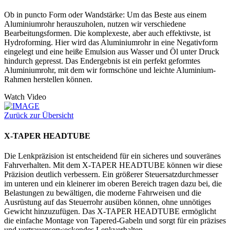
Ob in puncto Form oder Wandstärke: Um das Beste aus einem
Aluminiumrohr herauszuholen, nutzen wir verschiedene
Bearbeitungsformen. Die komplexeste, aber auch effektivste, ist
Hydroforming. Hier wird das Aluminiumrohr in eine Negativform
eingelegt und eine heiße Emulsion aus Wasser und Öl unter Druck
hindurch gepresst. Das Endergebnis ist ein perfekt geformtes
Aluminiumrohr, mit dem wir formschöne und leichte Aluminium-
Rahmen herstellen können.
Watch Video
Zurück zur Übersicht
X-TAPER HEADTUBE
Die Lenkpräzision ist entscheidend für ein sicheres und souveränes
Fahrverhalten. Mit dem X-TAPER HEADTUBE können wir diese
Präzision deutlich verbessern. Ein größerer Steuersatzdurchmesser
im unteren und ein kleinerer im oberen Bereich tragen dazu bei, die
Belastungen zu bewältigen, die moderne Fahrweisen und die
Ausrüstung auf das Steuerrohr ausüben können, ohne unnötiges
Gewicht hinzuzufügen. Das X-TAPER HEADTUBE ermöglicht
die einfache Montage von Tapered-Gabeln und sorgt für ein präzises
und vertrauenserweckendes Lenkverhalten.