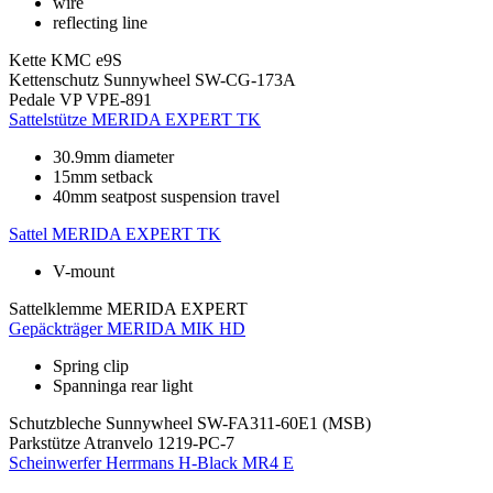
wire
reflecting line
Kette
KMC e9S
Kettenschutz
Sunnywheel SW-CG-173A
Pedale
VP VPE-891
Sattelstütze
MERIDA EXPERT TK
30.9mm diameter
15mm setback
40mm seatpost suspension travel
Sattel
MERIDA EXPERT TK
V-mount
Sattelklemme
MERIDA EXPERT
Gepäckträger
MERIDA MIK HD
Spring clip
Spanninga rear light
Schutzbleche
Sunnywheel SW-FA311-60E1 (MSB)
Parkstütze
Atranvelo 1219-PC-7
Scheinwerfer
Herrmans H-Black MR4 E