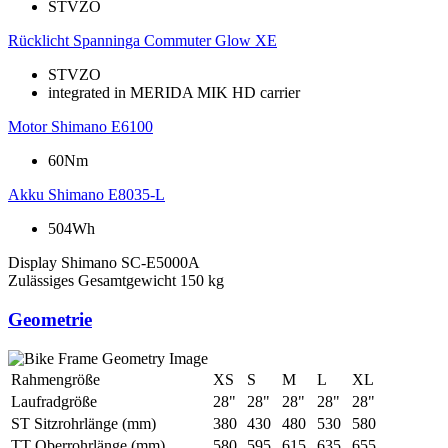
STVZO
Rücklicht
Spanninga Commuter Glow XE
STVZO
integrated in MERIDA MIK HD carrier
Motor
Shimano E6100
60Nm
Akku
Shimano E8035-L
504Wh
Display
Shimano SC-E5000A
Zulässiges Gesamtgewicht
150 kg
Geometrie
Rahmengröße
XS
S
M
L
XL
Laufradgröße
28"
28"
28"
28"
28"
ST Sitzrohrlänge (mm)
380
430
480
530
580
TT Oberrohrlänge (mm)
580
595
615
635
655