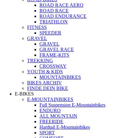
ROAD RACE AERO
ROAD RACE
ROAD ENDURANCE
TRIATHLON
FITNESS
SPEEDER
GRAVEL
GRAVEL
GRAVEL RACE
FRAME-KITS
TREKKING
CROSSWAY
YOUTH & KIDS
MOUNTAINBIKES
BIKES ARCHIV
FINDE DEIN BIKE
E-BIKES
E-MOUNTAINBIKES
Full Suspension E-Mountainbikes
ENDURO
ALL MOUNTAIN
FREERIDE
Hardtail E-Mountainbikes
SPORT