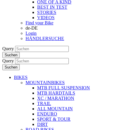
ONE OF A KIND
BEST IN TEST
STORIES
VIDEOS
Find your Bike
de-DE
Login
HÄNDLERSUCHE
Query
Suchen
Query
Suchen
BIKES
MOUNTAINBIKES
MTB FULL SUSPENSION
MTB HARDTAILS
XC / MARATHON
TRAIL
ALL MOUNTAIN
ENDURO
SPORT & TOUR
DIRT
ROAD BIKES