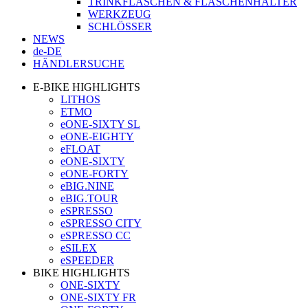
TRINKFLASCHEN & FLASCHENHALTER
WERKZEUG
SCHLÖSSER
NEWS
de-DE
HÄNDLERSUCHE
E-BIKE HIGHLIGHTS
LITHOS
ETMO
eONE-SIXTY SL
eONE-EIGHTY
eFLOAT
eONE-SIXTY
eONE-FORTY
eBIG.NINE
eBIG.TOUR
eSPRESSO
eSPRESSO CITY
eSPRESSO CC
eSILEX
eSPEEDER
BIKE HIGHLIGHTS
ONE-SIXTY
ONE-SIXTY FR