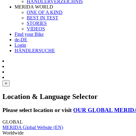
HÄNDLERVERZEICHNIS
MERIDA WORLD
ONE OF A KIND
BEST IN TEST
STORIES
VIDEOS
Find your Bike
de-DE
Login
HÄNDLERSUCHE
×
Location & Language Selector
Please select location or visit
OUR GLOBAL MERID
GLOBAL
MERIDA Global Website (EN)
Worldwide