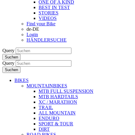
ONE OF A KIND
BEST IN TEST
STORIES
VIDEOS
Find your Bike
de-DE
Login
HÄNDLERSUCHE
Query
Suchen
Query
Suchen
BIKES
MOUNTAINBIKES
MTB FULL SUSPENSION
MTB HARDTAILS
XC / MARATHON
TRAIL
ALL MOUNTAIN
ENDURO
SPORT & TOUR
DIRT
ROAD BIKES