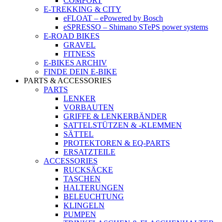
COMFORT
E-TREKKING & CITY
eFLOAT – ePowered by Bosch
eSPRESSO – Shimano STePS power systems
E-ROAD BIKES
GRAVEL
FITNESS
E-BIKES ARCHIV
FINDE DEIN E-BIKE
PARTS & ACCESSORIES
PARTS
LENKER
VORBAUTEN
GRIFFE & LENKERBÄNDER
SATTELSTÜTZEN & -KLEMMEN
SÄTTEL
PROTEKTOREN & EQ-PARTS
ERSATZTEILE
ACCESSORIES
RUCKSÄCKE
TASCHEN
HALTERUNGEN
BELEUCHTUNG
KLINGELN
PUMPEN