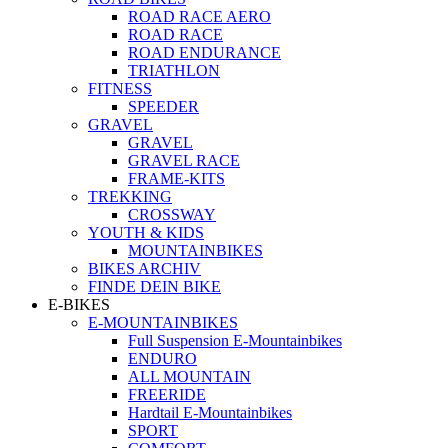
ROAD RACE AERO
ROAD RACE
ROAD ENDURANCE
TRIATHLON
FITNESS
SPEEDER
GRAVEL
GRAVEL
GRAVEL RACE
FRAME-KITS
TREKKING
CROSSWAY
YOUTH & KIDS
MOUNTAINBIKES
BIKES ARCHIV
FINDE DEIN BIKE
E-BIKES
E-MOUNTAINBIKES
Full Suspension E-Mountainbikes
ENDURO
ALL MOUNTAIN
FREERIDE
Hardtail E-Mountainbikes
SPORT