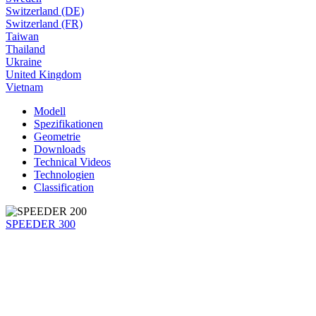
Switzerland (DE)
Switzerland (FR)
Taiwan
Thailand
Ukraine
United Kingdom
Vietnam
Modell
Spezifikationen
Geometrie
Downloads
Technical Videos
Technologien
Classification
SPEEDER 300