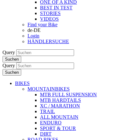
ONE OF A KIND
BEST IN TEST
STORIES
VIDEOS
Find your Bike
de-DE
Login
HÄNDLERSUCHE
Query
Suchen
Query
Suchen
BIKES
MOUNTAINBIKES
MTB FULL SUSPENSION
MTB HARDTAILS
XC / MARATHON
TRAIL
ALL MOUNTAIN
ENDURO
SPORT & TOUR
DIRT
ROAD BIKES