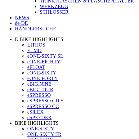
TRINKFLASCHEN & FLASCHENHALTER
WERKZEUG
SCHLÖSSER
NEWS
de-DE
HÄNDLERSUCHE
E-BIKE HIGHLIGHTS
LITHOS
ETMO
eONE-SIXTY SL
eONE-EIGHTY
eFLOAT
eONE-SIXTY
eONE-FORTY
eBIG.NINE
eBIG.TOUR
eSPRESSO
eSPRESSO CITY
eSPRESSO CC
eSILEX
eSPEEDER
BIKE HIGHLIGHTS
ONE-SIXTY
ONE-SIXTY FR