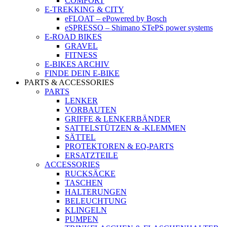
COMFORT
E-TREKKING & CITY
eFLOAT – ePowered by Bosch
eSPRESSO – Shimano STePS power systems
E-ROAD BIKES
GRAVEL
FITNESS
E-BIKES ARCHIV
FINDE DEIN E-BIKE
PARTS & ACCESSORIES
PARTS
LENKER
VORBAUTEN
GRIFFE & LENKERBÄNDER
SATTELSTÜTZEN & -KLEMMEN
SÄTTEL
PROTEKTOREN & EQ-PARTS
ERSATZTEILE
ACCESSORIES
RUCKSÄCKE
TASCHEN
HALTERUNGEN
BELEUCHTUNG
KLINGELN
PUMPEN