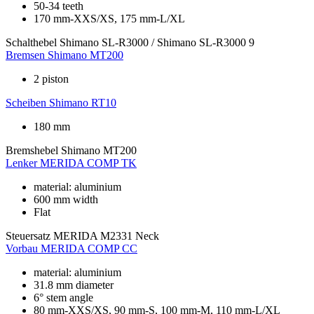
50-34 teeth
170 mm-XXS/XS, 175 mm-L/XL
Schalthebel
Shimano SL-R3000 / Shimano SL-R3000 9
Bremsen
Shimano MT200
2 piston
Scheiben
Shimano RT10
180 mm
Bremshebel
Shimano MT200
Lenker
MERIDA COMP TK
material: aluminium
600 mm width
Flat
Steuersatz
MERIDA M2331 Neck
Vorbau
MERIDA COMP CC
material: aluminium
31.8 mm diameter
6° stem angle
80 mm-XXS/XS, 90 mm-S, 100 mm-M, 110 mm-L/XL