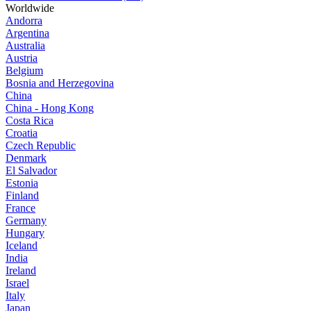
Worldwide
Andorra
Argentina
Australia
Austria
Belgium
Bosnia and Herzegovina
China
China - Hong Kong
Costa Rica
Croatia
Czech Republic
Denmark
El Salvador
Estonia
Finland
France
Germany
Hungary
Iceland
India
Ireland
Israel
Italy
Japan