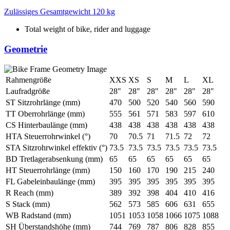
Zulässiges Gesamtgewicht
120 kg
Total weight of bike, rider and luggage
Geometrie
Rahmengröße
XXS
XS
S
M
L
XL
Laufradgröße
28"
28"
28"
28"
28"
28"
ST Sitzrohrlänge (mm)
470
500
520
540
560
590
TT Oberrohrlänge (mm)
555
561
571
583
597
610
CS Hinterbaulänge (mm)
438
438
438
438
438
438
HTA Steuerrohrwinkel (°)
70
70.5
71
71.5
72
72
STA Sitzrohrwinkel effektiv (°)
73.5
73.5
73.5
73.5
73.5
73.5
BD Tretlagerabsenkung (mm)
65
65
65
65
65
65
HT Steuerrohrlänge (mm)
150
160
170
190
215
240
FL Gabeleinbaulänge (mm)
395
395
395
395
395
395
R Reach (mm)
389
392
398
404
410
416
S Stack (mm)
562
573
585
606
631
655
WB Radstand (mm)
1051
1053
1058
1066
1075
1088
SH Überstandshöhe (mm)
744
769
787
806
828
855