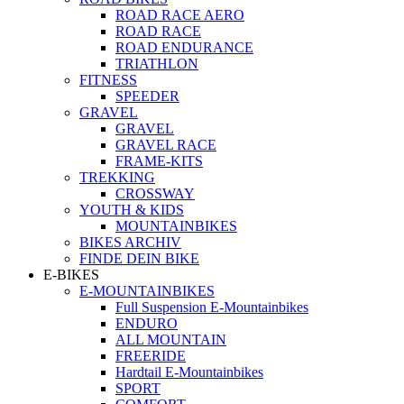
ROAD RACE AERO
ROAD RACE
ROAD ENDURANCE
TRIATHLON
FITNESS
SPEEDER
GRAVEL
GRAVEL
GRAVEL RACE
FRAME-KITS
TREKKING
CROSSWAY
YOUTH & KIDS
MOUNTAINBIKES
BIKES ARCHIV
FINDE DEIN BIKE
E-BIKES
E-MOUNTAINBIKES
Full Suspension E-Mountainbikes
ENDURO
ALL MOUNTAIN
FREERIDE
Hardtail E-Mountainbikes
SPORT