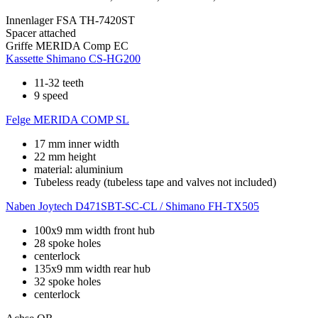
Innenlager
FSA TH-7420ST
Spacer
attached
Griffe
MERIDA Comp EC
Kassette
Shimano CS-HG200
11-32 teeth
9 speed
Felge
MERIDA COMP SL
17 mm inner width
22 mm height
material: aluminium
Tubeless ready (tubeless tape and valves not included)
Naben
Joytech D471SBT-SC-CL / Shimano FH-TX505
100x9 mm width front hub
28 spoke holes
centerlock
135x9 mm width rear hub
32 spoke holes
centerlock