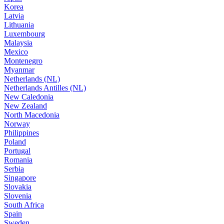
Korea
Latvia
Lithuania
Luxembourg
Malaysia
Mexico
Montenegro
Myanmar
Netherlands (NL)
Netherlands Antilles (NL)
New Caledonia
New Zealand
North Macedonia
Norway
Philippines
Poland
Portugal
Romania
Serbia
Singapore
Slovakia
Slovenia
South Africa
Spain
Sweden