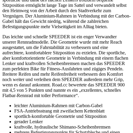
Sitzposition ermöglicht lange Tage im Sattel und verwandelt selbst
den Heimweg von der Arbeit durch den Stadtverkehr zum
Vergnügen. Der Aluminium-Rahmen in Verbindung mit der Carbon-
Gabel hält das Gewicht niedrig, während die zahlreichen
Befestigungspunkte mehr Vielseitigkeit im Alltag bieten.
Das leichte und schnelle SPEEDER ist ein enger Verwandter
unserer Rennradmodelle. Die Geometrie wurde mit mehr Reach
ausgestattet, um die Fahrstabilität zu verbessern und eine
aufrechtere, komfortablere Sitzposition zu erzielen. Die sportliche,
aber komfortorientierte Geometrie in Verbindung mit einem flachen
Lenker und kraftvollen Scheibenbremsen machen das SPEEDER
zum perfekten Bike für Fitness-Ausfahrten und zügiges Pendeln.
Breitere Reifen und mehr Reifenfreiheit verbessern den Komfort
noch weiter und verleihen dem SPEEDER außerdem mehr Grip,
wenn es darauf ankommt. Road.cc bewertete das SPEEDER 900
mit 4,5 von 5 Punkten und nannte es ein „exzellentes, schnelles
Flatbar-Rennrad mit toller Performance“.
leichter Aluminium-Rahmen mit Carbon-Gabel
FSA-Antriebsstrang mit zweifachem Kettenblatt
sportlich-komfortable Geometrie und Sitzposition
gerader Lenker
kraftvolle, hydraulische Shimano-Scheibenbremsen
mehrere Befestigungspunkte für Schutzbleche und einen