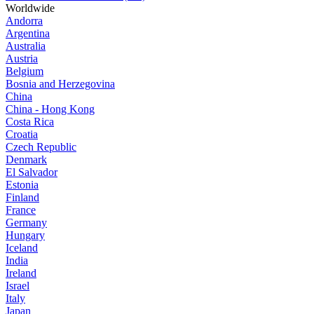
Worldwide
Andorra
Argentina
Australia
Austria
Belgium
Bosnia and Herzegovina
China
China - Hong Kong
Costa Rica
Croatia
Czech Republic
Denmark
El Salvador
Estonia
Finland
France
Germany
Hungary
Iceland
India
Ireland
Israel
Italy
Japan