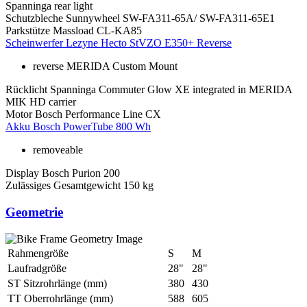
Spanninga rear light
Schutzbleche
Sunnywheel SW-FA311-65A/ SW-FA311-65E1
Parkstütze
Massload CL-KA85
Scheinwerfer
Lezyne Hecto StVZO E350+ Reverse
reverse MERIDA Custom Mount
Rücklicht
Spanninga Commuter Glow XE integrated in MERIDA
MIK HD carrier
Motor
Bosch Performance Line CX
Akku
Bosch PowerTube 800 Wh
removeable
Display
Bosch Purion 200
Zulässiges Gesamtgewicht
150 kg
Geometrie
Rahmengröße
S
M
Laufradgröße
28"
28"
ST Sitzrohrlänge (mm)
380
430
TT Oberrohrlänge (mm)
588
605