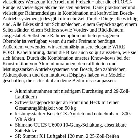
vielseitiges Werkzeug für Arbeit und Freizeit − aber die eFLOAT-
Range ist vielseitiger als die meisten anderen. Dank praktischer und
vielseitiger Rahmendesigns in Kombination mit kraftvollen Bosch-
Antriebssystemen; jedes gibt dir mehr Zeit für die Dinge, die wichtig
sind. Alle Bikes sind mit Schutzblechen, einem Gepäckträger, einem
Seitenständer, einem Schloss sowie Vorder- und Rücklichtern
ausgestattet. Selbst eine Rahmenoption mit tiefergezogenem
Oberrohr ist verfügbar, wenn du mehr Freiraum benötigst.
Außerdem verwenden wir serienmäßig unsere elegante WIRE
PORT Kabelführung, damit die Bikes auch so gut aussehen, wie sie
sich fahren. Durch die Kombination unseres Know-hows bei der
Konstruktion von Aluminiumrahmen, den raffinierten und
leistungsstarken Antriebssystemen von Bosch, den zahlreichen
Akkuoptionen und den intuitiven Displays haben wir Modelle
geschaffen, die sich subtil an deine Bedürfnisse anpassen.
Aluminiumrahmen mit niedrigem Durchstieg und 29-Zoll-
Laufrädern
Schwerlastgepäckträger an Front und Heck mit einer
Gesamttragfähigkeit von 50 kg
leistungsstarker Bosch CX-Antrieb und entnehmbarer 800-
Wh-Akku
Shimano CUES U6000 10-Gang-Schaltung, absenkbare
Sattelstütze
SR Suntour X1 Luftgabel 120 mm, 2,25-Zoll-Reifen