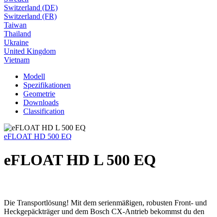
Switzerland (DE)
Switzerland (FR)
Taiwan
Thailand
Ukraine
United Kingdom
Vietnam
Modell
Spezifikationen
Geometrie
Downloads
Classification
eFLOAT HD 500 EQ
eFLOAT HD L 500 EQ
Die Transportlösung! Mit dem serienmäßigen, robusten Front- und
Heckgepäckträger und dem Bosch CX-Antrieb bekommst du den