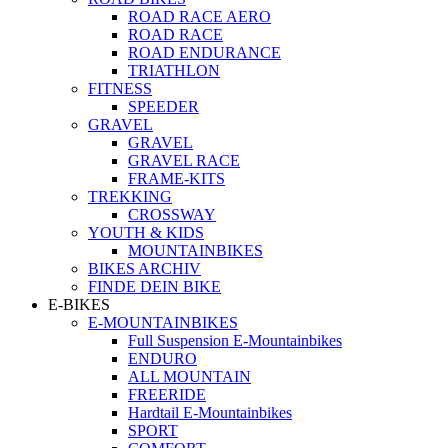
ROAD RACE AERO
ROAD RACE
ROAD ENDURANCE
TRIATHLON
FITNESS
SPEEDER
GRAVEL
GRAVEL
GRAVEL RACE
FRAME-KITS
TREKKING
CROSSWAY
YOUTH & KIDS
MOUNTAINBIKES
BIKES ARCHIV
FINDE DEIN BIKE
E-BIKES
E-MOUNTAINBIKES
Full Suspension E-Mountainbikes
ENDURO
ALL MOUNTAIN
FREERIDE
Hardtail E-Mountainbikes
SPORT