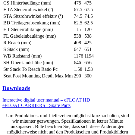
CS Hinterbaulänge (mm)
475
475
HTA Steuerrohrwinkel (°)
67.5
67.5
STA Sitzrohrwinkel effektiv (°)
74.5
74.5
BD Tretlagerabsenkung (mm)
62.5
62.5
HT Steuerrohrlänge (mm)
115
120
FL Gabeleinbaulänge (mm)
538
538
R Reach (mm)
408
425
S Stack (mm)
647
651
WB Radstand (mm)
1176
1194
SH Überstandshöhe (mm)
646
656
Str Stack To Reach Ratio Pc
1.58
1.53
Seat Post Mounting Depth Max Mm
290
300
Downloads
Interactive digital user manual – eFLOAT HD
eFLOAT CARRIERS - Spare Parts
Um Produktions- und Lieferzeiten möglichst kurz zu halten, sind
wir mitunter gezwungen, Spezifikationen in letzter Minute
anzupassen. Bitte beachten Sie, dass sich diese Änderungen
möglicherweise nicht auf den Produktseiten und Produktbildern