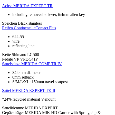
Achse
MERIDA EXPERT TR
including removeable lever, 6/4mm allen key
Speichen
Black stainless
Reifen
Continental eContact Plus
622-55
wire
reflecting line
Kette
Shimano LG500
Pedale
VP VPE-541P
Sattelstütze
MERIDA COMP TR IV
34.9mm diameter
0mm setback
S/M/L/XL: 150mm travel seatpost
Sattel
MERIDA EXPERT TK II
*24% recycled material V-mount
Sattelklemme
MERIDA EXPERT
Gepäckträger
MERIDA MIK HD Carrier with Spring clip &