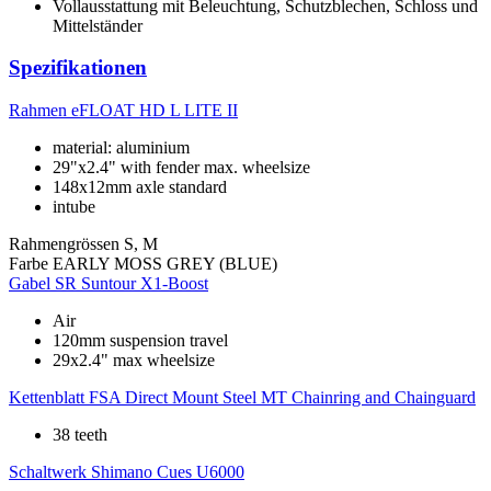
Vollausstattung mit Beleuchtung, Schutzblechen, Schloss und
Mittelständer
Spezifikationen
Rahmen
eFLOAT HD L LITE II
material: aluminium
29"x2.4" with fender max. wheelsize
148x12mm axle standard
intube
Rahmengrössen
S, M
Farbe
EARLY MOSS GREY (BLUE)
Gabel
SR Suntour X1-Boost
Air
120mm suspension travel
29x2.4" max wheelsize
Kettenblatt
FSA Direct Mount Steel MT Chainring and Chainguard
38 teeth
Schaltwerk
Shimano Cues U6000