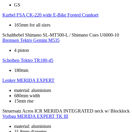
GS
Kurbel
FSA CK-220 wide E-Bike Forged Crankset
165mm for all sizes
Schalthebel
Shimano SL-MT500-L / Shimano Cues U6000-10
Bremsen
Tektro Gemini M535
4 piston
Scheiben
Tektro TR180-45
180mm
Lenker
MERIDA EXPERT
material: aluminium
680mm width
15mm rise
Steuersatz
Acros ICR MERIDA INTEGRATED neck w/ Blocklock
Vorbau
MERIDA EXPERT TK III
material: aluminium
31.8mm diameter