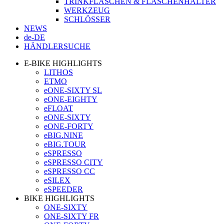
TRINKFLASCHEN & FLASCHENHALTER
WERKZEUG
SCHLÖSSER
NEWS
de-DE
HÄNDLERSUCHE
E-BIKE HIGHLIGHTS
LITHOS
ETMO
eONE-SIXTY SL
eONE-EIGHTY
eFLOAT
eONE-SIXTY
eONE-FORTY
eBIG.NINE
eBIG.TOUR
eSPRESSO
eSPRESSO CITY
eSPRESSO CC
eSILEX
eSPEEDER
BIKE HIGHLIGHTS
ONE-SIXTY
ONE-SIXTY FR