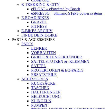
COMFORT
E-TREKKING & CITY
eFLOAT – ePowered by Bosch
eSPRESSO – Shimano STePS power systems
E-ROAD BIKES
GRAVEL
FITNESS
E-BIKES ARCHIV
FINDE DEIN E-BIKE
PARTS & ACCESSORIES
PARTS
LENKER
VORBAUTEN
GRIFFE & LENKERBÄNDER
SATTELSTÜTZEN & -KLEMMEN
SÄTTEL
PROTEKTOREN & EQ-PARTS
ERSATZTEILE
ACCESSORIES
RUCKSÄCKE
TASCHEN
HALTERUNGEN
BELEUCHTUNG
KLINGELN
PUMPEN