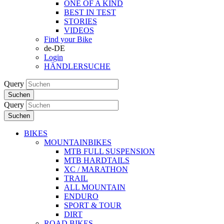
ONE OF A KIND
BEST IN TEST
STORIES
VIDEOS
Find your Bike
de-DE
Login
HÄNDLERSUCHE
Query
Suchen
Query
Suchen
BIKES
MOUNTAINBIKES
MTB FULL SUSPENSION
MTB HARDTAILS
XC / MARATHON
TRAIL
ALL MOUNTAIN
ENDURO
SPORT & TOUR
DIRT
ROAD BIKES