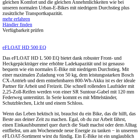
gleichen Komfort und die gleichen Annehmlichkeiten wie bei
unseren normalen Urban-E-Bikes mit niedrigem Durchstieg plus
zusätzliche Transportkapazität.
mehr erfahren
Händler finden
Verfügbarkeit prüfen
eFLOAT HD 500 EQ
Das eFLOAT HD L 500 EQ bietet dank robuster Front- und
Heckgepäckträger eine erhöhte Ladekapazität und ist genauso
bequem wie ein normales E-Bike mit niedrigem Durchstieg. Mit
einer maximalen Zuladung von 50 kg, dem leistungsstarken Bosch
CX-Antrieb und dem entnehmbaren 800-Wh-Akku ist es der ideale
Partner für Arbeit und Freizeit. Die schnell rollenden Laufräder mit
2,25-Zoll-Reifen werden von einer SR Suntour-Gabel mit 120 mm
Federweg unterstützt. In Serie kommt es mit Mittelständer,
Schutzblechen, Licht und einem Schloss.
Wenn das Leben hektisch ist, brauchst du ein Bike, das dir hilft, das
Beste aus deiner Zeit zu machen. Egal, ob du zur Arbeit fährst,
einen Einkaufsbummel quer durch die Stadt machst oder dem Alltag
entfliehst, um am Wochenende neue Energie zu tanken − in unserem
eFLOAT-Sortiment wirst du fündig. Ein E-Bike ist ein unglaublich