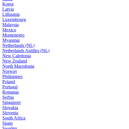
Korea
Latvia
Lithuania
Luxembourg
Malaysia
Mexico
Montenegro
Myanmar
Netherlands (NL)
Netherlands Antilles (NL)
New Caledonia
New Zealand
North Macedonia
Norway
Philippines
Poland
Portugal
Romania
Serbia
Singapore
Slovakia
Slovenia
South Africa
Spain
Sweden