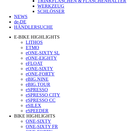
TRINKFLASCHEN & FLASCHENHALTER
WERKZEUG
SCHLÖSSER
NEWS
de-DE
HÄNDLERSUCHE
E-BIKE HIGHLIGHTS
LITHOS
ETMO
eONE-SIXTY SL
eONE-EIGHTY
eFLOAT
eONE-SIXTY
eONE-FORTY
eBIG.NINE
eBIG.TOUR
eSPRESSO
eSPRESSO CITY
eSPRESSO CC
eSILEX
eSPEEDER
BIKE HIGHLIGHTS
ONE-SIXTY
ONE-SIXTY FR