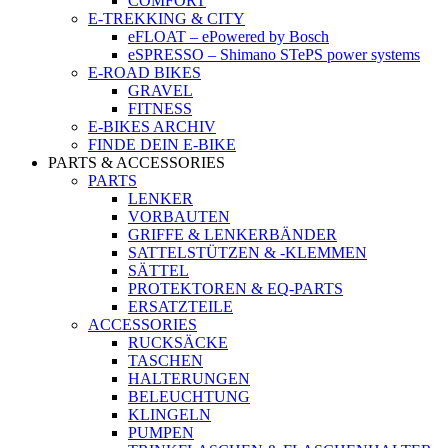
COMFORT
E-TREKKING & CITY
eFLOAT – ePowered by Bosch
eSPRESSO – Shimano STePS power systems
E-ROAD BIKES
GRAVEL
FITNESS
E-BIKES ARCHIV
FINDE DEIN E-BIKE
PARTS & ACCESSORIES
PARTS
LENKER
VORBAUTEN
GRIFFE & LENKERBÄNDER
SATTELSTÜTZEN & -KLEMMEN
SÄTTEL
PROTEKTOREN & EQ-PARTS
ERSATZTEILE
ACCESSORIES
RUCKSÄCKE
TASCHEN
HALTERUNGEN
BELEUCHTUNG
KLINGELN
PUMPEN