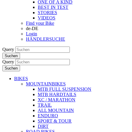
ONE OF A KIND
BEST IN TEST
STORIES
VIDEOS
Find your Bike
de-DE
Login
HÄNDLERSUCHE
Query
Suchen
Query
Suchen
BIKES
MOUNTAINBIKES
MTB FULL SUSPENSION
MTB HARDTAILS
XC / MARATHON
TRAIL
ALL MOUNTAIN
ENDURO
SPORT & TOUR
DIRT
ROAD BIKES