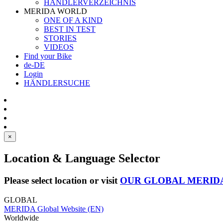
HÄNDLERVERZEICHNIS
MERIDA WORLD
ONE OF A KIND
BEST IN TEST
STORIES
VIDEOS
Find your Bike
de-DE
Login
HÄNDLERSUCHE
×
Location & Language Selector
Please select location or visit
OUR GLOBAL MERID
GLOBAL
MERIDA Global Website (EN)
Worldwide