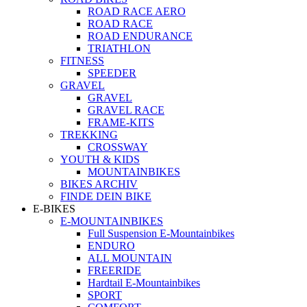
ROAD RACE AERO
ROAD RACE
ROAD ENDURANCE
TRIATHLON
FITNESS
SPEEDER
GRAVEL
GRAVEL
GRAVEL RACE
FRAME-KITS
TREKKING
CROSSWAY
YOUTH & KIDS
MOUNTAINBIKES
BIKES ARCHIV
FINDE DEIN BIKE
E-BIKES
E-MOUNTAINBIKES
Full Suspension E-Mountainbikes
ENDURO
ALL MOUNTAIN
FREERIDE
Hardtail E-Mountainbikes
SPORT