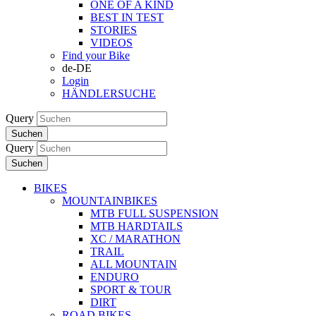
ONE OF A KIND
BEST IN TEST
STORIES
VIDEOS
Find your Bike
de-DE
Login
HÄNDLERSUCHE
Query
Suchen
Query
Suchen
BIKES
MOUNTAINBIKES
MTB FULL SUSPENSION
MTB HARDTAILS
XC / MARATHON
TRAIL
ALL MOUNTAIN
ENDURO
SPORT & TOUR
DIRT
ROAD BIKES