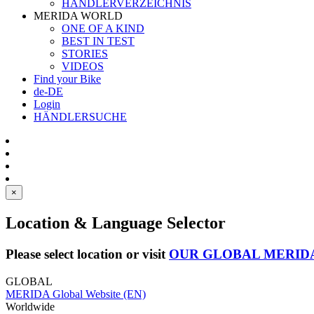
HÄNDLERVERZEICHNIS
MERIDA WORLD
ONE OF A KIND
BEST IN TEST
STORIES
VIDEOS
Find your Bike
de-DE
Login
HÄNDLERSUCHE
×
Location & Language Selector
Please select location or visit
OUR GLOBAL MERID
GLOBAL
MERIDA Global Website (EN)
Worldwide