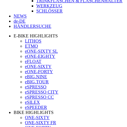
TRINKFLASCHEN & FLASCHENHALTER
WERKZEUG
SCHLÖSSER
NEWS
de-DE
HÄNDLERSUCHE
E-BIKE HIGHLIGHTS
LITHOS
ETMO
eONE-SIXTY SL
eONE-EIGHTY
eFLOAT
eONE-SIXTY
eONE-FORTY
eBIG.NINE
eBIG.TOUR
eSPRESSO
eSPRESSO CITY
eSPRESSO CC
eSILEX
eSPEEDER
BIKE HIGHLIGHTS
ONE-SIXTY
ONE-SIXTY FR