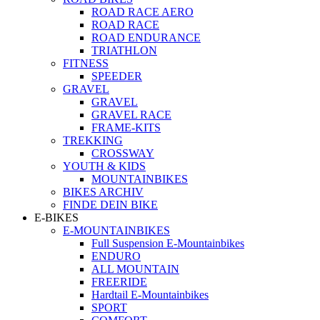
ROAD RACE AERO
ROAD RACE
ROAD ENDURANCE
TRIATHLON
FITNESS
SPEEDER
GRAVEL
GRAVEL
GRAVEL RACE
FRAME-KITS
TREKKING
CROSSWAY
YOUTH & KIDS
MOUNTAINBIKES
BIKES ARCHIV
FINDE DEIN BIKE
E-BIKES
E-MOUNTAINBIKES
Full Suspension E-Mountainbikes
ENDURO
ALL MOUNTAIN
FREERIDE
Hardtail E-Mountainbikes
SPORT