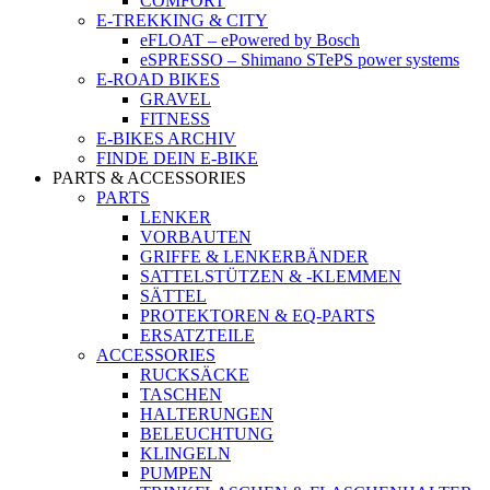
COMFORT
E-TREKKING & CITY
eFLOAT – ePowered by Bosch
eSPRESSO – Shimano STePS power systems
E-ROAD BIKES
GRAVEL
FITNESS
E-BIKES ARCHIV
FINDE DEIN E-BIKE
PARTS & ACCESSORIES
PARTS
LENKER
VORBAUTEN
GRIFFE & LENKERBÄNDER
SATTELSTÜTZEN & -KLEMMEN
SÄTTEL
PROTEKTOREN & EQ-PARTS
ERSATZTEILE
ACCESSORIES
RUCKSÄCKE
TASCHEN
HALTERUNGEN
BELEUCHTUNG
KLINGELN
PUMPEN