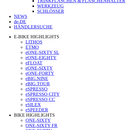
TRINKFLASCHEN & FLASCHENHALTER
WERKZEUG
SCHLÖSSER
NEWS
de-DE
HÄNDLERSUCHE
E-BIKE HIGHLIGHTS
LITHOS
ETMO
eONE-SIXTY SL
eONE-EIGHTY
eFLOAT
eONE-SIXTY
eONE-FORTY
eBIG.NINE
eBIG.TOUR
eSPRESSO
eSPRESSO CITY
eSPRESSO CC
eSILEX
eSPEEDER
BIKE HIGHLIGHTS
ONE-SIXTY
ONE-SIXTY FR