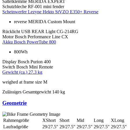
Sattelklemme
MERIDA EXPERT
Schutzbleche
RF-001 mini fender
Scheinwerfer
Lezyne Hekto StVZO E350+ Reverse
reverse MERIDA Custom Mount
Rücklicht
USB REAR Light CG-214RG
Motor
Bosch Performance Line CX
Akku
Bosch PowerTube 800
800Wh
Display
Bosch Purion 400
Switch
Bosch Mini Remote
Gewicht (ca.)
27.3 kg
weighed at frame size M
Zulässiges Gesamtgewicht
140 kg
Geometrie
Rahmengröße
XShort
Short
Mid
Long
XLong
Laufradgröße
29/27.5"
29/27.5"
29/27.5"
29/27.5"
29/27.5"