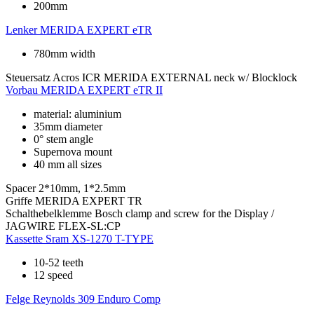
200mm
Lenker
MERIDA EXPERT eTR
780mm width
Steuersatz
Acros ICR MERIDA EXTERNAL neck w/ Blocklock
Vorbau
MERIDA EXPERT eTR II
material: aluminium
35mm diameter
0° stem angle
Supernova mount
40 mm all sizes
Spacer
2*10mm, 1*2.5mm
Griffe
MERIDA EXPERT TR
Schalthebelklemme
Bosch clamp and screw for the Display /
JAGWIRE FLEX-SL:CP
Kassette
Sram XS-1270 T-TYPE
10-52 teeth
12 speed
Felge
Reynolds 309 Enduro Comp