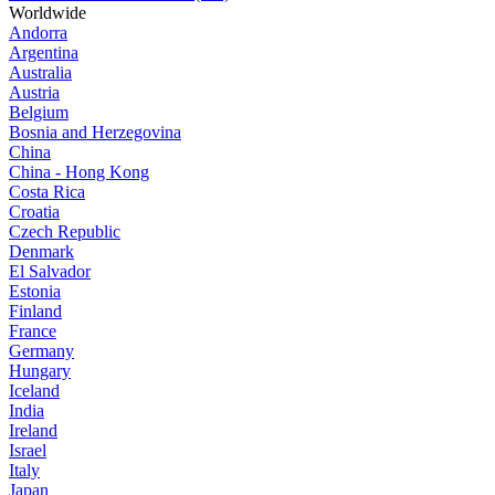
Worldwide
Andorra
Argentina
Australia
Austria
Belgium
Bosnia and Herzegovina
China
China - Hong Kong
Costa Rica
Croatia
Czech Republic
Denmark
El Salvador
Estonia
Finland
France
Germany
Hungary
Iceland
India
Ireland
Israel
Italy
Japan