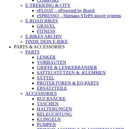
COMFORT
E-TREKKING & CITY
eFLOAT – ePowered by Bosch
eSPRESSO – Shimano STePS power systems
E-ROAD BIKES
GRAVEL
FITNESS
E-BIKES ARCHIV
FINDE DEIN E-BIKE
PARTS & ACCESSORIES
PARTS
LENKER
VORBAUTEN
GRIFFE & LENKERBÄNDER
SATTELSTÜTZEN & -KLEMMEN
SÄTTEL
PROTEKTOREN & EQ-PARTS
ERSATZTEILE
ACCESSORIES
RUCKSÄCKE
TASCHEN
HALTERUNGEN
BELEUCHTUNG
KLINGELN
PUMPEN