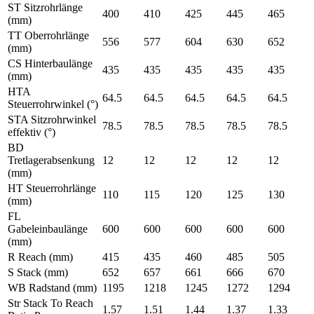
ST Sitzrohrlänge
400
410
425
445
465
(mm)
TT Oberrohrlänge
556
577
604
630
652
(mm)
CS Hinterbaulänge
435
435
435
435
435
(mm)
HTA
64.5
64.5
64.5
64.5
64.5
Steuerrohrwinkel (°)
STA Sitzrohrwinkel
78.5
78.5
78.5
78.5
78.5
effektiv (°)
BD
Tretlagerabsenkung
12
12
12
12
12
(mm)
HT Steuerrohrlänge
110
115
120
125
130
(mm)
FL
Gabeleinbaulänge
600
600
600
600
600
(mm)
R Reach (mm)
415
435
460
485
505
S Stack (mm)
652
657
661
666
670
WB Radstand (mm)
1195
1218
1245
1272
1294
Str Stack To Reach
1.57
1.51
1.44
1.37
1.33