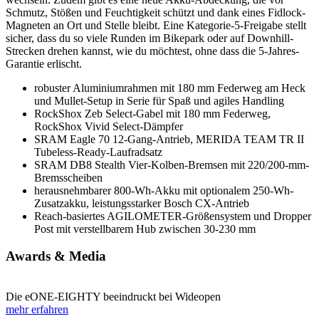
Schmutz, Stößen und Feuchtigkeit schützt und dank eines Fidlock-
Magneten an Ort und Stelle bleibt. Eine Kategorie-5-Freigabe stellt
sicher, dass du so viele Runden im Bikepark oder auf Downhill-
Strecken drehen kannst, wie du möchtest, ohne dass die 5-Jahres-
Garantie erlischt.
robuster Aluminiumrahmen mit 180 mm Federweg am Heck
und Mullet-Setup in Serie für Spaß und agiles Handling
RockShox Zeb Select-Gabel mit 180 mm Federweg,
RockShox Vivid Select-Dämpfer
SRAM Eagle 70 12-Gang-Antrieb, MERIDA TEAM TR II
Tubeless-Ready-Laufradsatz
SRAM DB8 Stealth Vier-Kolben-Bremsen mit 220/200-mm-
Bremsscheiben
herausnehmbarer 800-Wh-Akku mit optionalem 250-Wh-
Zusatzakku, leistungsstarker Bosch CX-Antrieb
Reach-basiertes AGILOMETER-Größensystem und Dropper
Post mit verstellbarem Hub zwischen 30-230 mm
Awards & Media
Die eONE-EIGHTY beeindruckt bei Wideopen
mehr erfahren