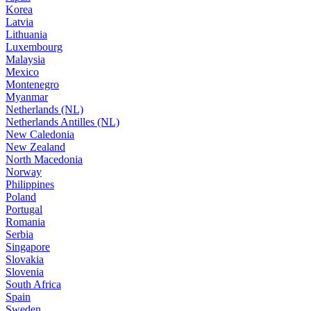
Korea
Latvia
Lithuania
Luxembourg
Malaysia
Mexico
Montenegro
Myanmar
Netherlands (NL)
Netherlands Antilles (NL)
New Caledonia
New Zealand
North Macedonia
Norway
Philippines
Poland
Portugal
Romania
Serbia
Singapore
Slovakia
Slovenia
South Africa
Spain
Sweden