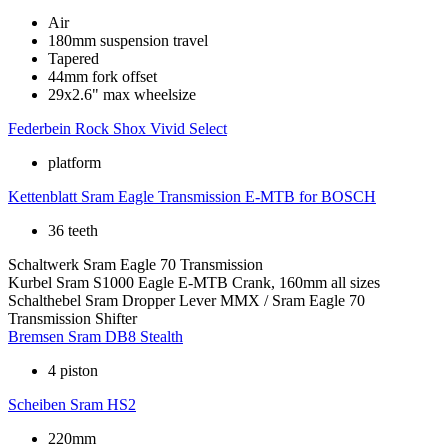
Air
180mm suspension travel
Tapered
44mm fork offset
29x2.6" max wheelsize
Federbein
Rock Shox Vivid Select
platform
Kettenblatt
Sram Eagle Transmission E-MTB for BOSCH
36 teeth
Schaltwerk
Sram Eagle 70 Transmission
Kurbel
Sram S1000 Eagle E-MTB Crank, 160mm all sizes
Schalthebel
Sram Dropper Lever MMX / Sram Eagle 70
Transmission Shifter
Bremsen
Sram DB8 Stealth
4 piston
Scheiben
Sram HS2
220mm