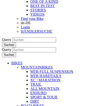
ONE OF A KIND
BEST IN TEST
STORIES
VIDEOS
Find your Bike
de-DE
Login
HÄNDLERSUCHE
Query
Suchen
Query
Suchen
BIKES
MOUNTAINBIKES
MTB FULL SUSPENSION
MTB HARDTAILS
XC / MARATHON
TRAIL
ALL MOUNTAIN
ENDURO
SPORT & TOUR
DIRT
ROAD BIKES