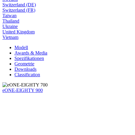
Switzerland (DE)
Switzerland (FR)
Taiwan
Thailand
Ukraine
United Kingdom
Vietnam
Modell
Awards & Media
Spezifikationen
Geometrie
Downloads
Classification
eONE-EIGHTY 900