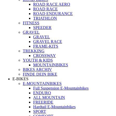
ROAD RACE AERO
ROAD RACE
ROAD ENDURANCE
TRIATHLON
FITNESS
SPEEDER
GRAVEL
GRAVEL
GRAVEL RACE
FRAME-KITS
TREKKING
CROSSWAY
YOUTH & KIDS
MOUNTAINBIKES
BIKES ARCHIV
FINDE DEIN BIKE
E-BIKES
E-MOUNTAINBIKES
Full Suspension E-Mountainbikes
ENDURO
ALL MOUNTAIN
FREERIDE
Hardtail E-Mountainbikes
SPORT