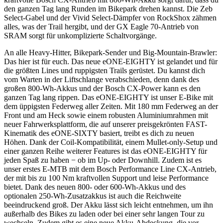
den ganzen Tag lang Runden im Bikepark drehen kannst. Die Zeb
Select-Gabel und der Vivid Select-Dämpfer von RockShox zähmen
alles, was der Trail hergibt, und der GX Eagle 70-Antrieb von
SRAM sorgt für unkomplizierte Schaltvorgänge.
An alle Heavy-Hitter, Bikepark-Sender und Big-Mountain-Brawler:
Das hier ist für euch. Das neue eONE-EIGHTY ist gelandet und für
die größten Lines und ruppigsten Trails gerüstet. Du kannst dich
vom Warten in der Liftschlange verabschieden, denn dank des
großen 800-Wh-Akkus und der Bosch CX-Power kann es den
ganzen Tag lang rippen. Das eONE-EIGHTY ist unser E-Bike mit
dem üppigsten Federweg aller Zeiten. Mit 180 mm Federweg an der
Front und am Heck sowie einem robusten Aluminiumrahmen mit
neuer Fahrwerksplattform, die auf unserer preisgekrönten FAST-
Kinematik des eONE-SIXTY basiert, treibt es dich zu neuen
Höhen. Dank der Coil-Kompatibilität, einem Mullet-only-Setup und
einer ganzen Reihe weiterer Features ist das eONE-EIGHTY für
jeden Spaß zu haben − ob im Up- oder Downhill. Zudem ist es
unser erstes E-MTB mit dem Bosch Performance Line CX-Antrieb,
der mit bis zu 100 Nm kraftvollen Support und leise Performance
bietet. Dank des neuen 800- oder 600-Wh-Akkus und des
optionalen 250-Wh-Zusatzakkus ist auch die Reichweite
beeindruckend groß. Der Akku lässt sich leicht entnehmen, um ihn
außerhalb des Bikes zu laden oder bei einer sehr langen Tour zu
wechseln. Zudem gibt es eine neue Akku-Abdeckung, die vor