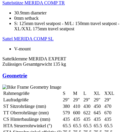
Sattelstütze
MERIDA COMP TR
30.9mm diameter
0mm setback
S: 125mm travel seatpost - M/L: 150mm travel seatpost -
XL/XXL 175mm travel seatpost
Sattel
MERIDA COMP SL
V-mount
Sattelklemme
MERIDA EXPERT
Zulässiges Gesamtgewicht
135 kg
Geometrie
Rahmengröße
S
M
L
XL
XXL
Laufradgröße
29"
29"
29"
29"
29"
ST Sitzrohrlänge (mm)
380
410
430
450
470
TT Oberrohrlänge (mm)
579
600
622
645
670
CS Hinterbaulänge (mm)
435
435
435
435
435
HTA Steuerrohrwinkel (°)
65.5
65.5
65.5
65.5
65.5