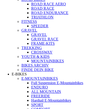
ROAD RACE AERO
ROAD RACE
ROAD ENDURANCE
TRIATHLON
FITNESS
SPEEDER
GRAVEL
GRAVEL
GRAVEL RACE
FRAME-KITS
TREKKING
CROSSWAY
YOUTH & KIDS
MOUNTAINBIKES
BIKES ARCHIV
FINDE DEIN BIKE
E-BIKES
E-MOUNTAINBIKES
Full Suspension E-Mountainbikes
ENDURO
ALL MOUNTAIN
FREERIDE
Hardtail E-Mountainbikes
SPORT