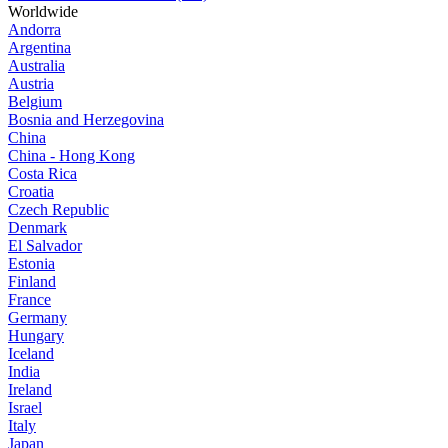
Worldwide
Andorra
Argentina
Australia
Austria
Belgium
Bosnia and Herzegovina
China
China - Hong Kong
Costa Rica
Croatia
Czech Republic
Denmark
El Salvador
Estonia
Finland
France
Germany
Hungary
Iceland
India
Ireland
Israel
Italy
Japan