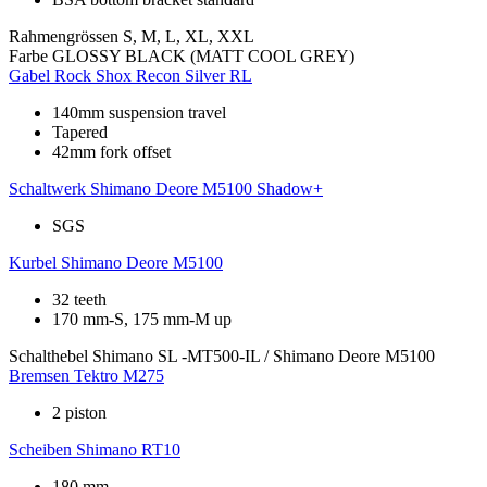
Rahmengrössen
S, M, L, XL, XXL
Farbe
GLOSSY BLACK (MATT COOL GREY)
Gabel
Rock Shox Recon Silver RL
140mm suspension travel
Tapered
42mm fork offset
Schaltwerk
Shimano Deore M5100 Shadow+
SGS
Kurbel
Shimano Deore M5100
32 teeth
170 mm-S, 175 mm-M up
Schalthebel
Shimano SL -MT500-IL / Shimano Deore M5100
Bremsen
Tektro M275
2 piston
Scheiben
Shimano RT10
180 mm