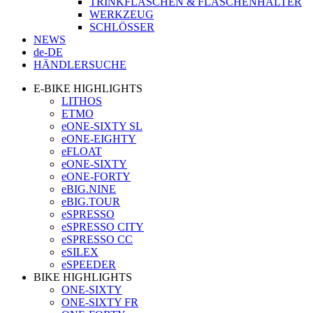
TRINKFLASCHEN & FLASCHENHALTER
WERKZEUG
SCHLÖSSER
NEWS
de-DE
HÄNDLERSUCHE
E-BIKE HIGHLIGHTS
LITHOS
ETMO
eONE-SIXTY SL
eONE-EIGHTY
eFLOAT
eONE-SIXTY
eONE-FORTY
eBIG.NINE
eBIG.TOUR
eSPRESSO
eSPRESSO CITY
eSPRESSO CC
eSILEX
eSPEEDER
BIKE HIGHLIGHTS
ONE-SIXTY
ONE-SIXTY FR