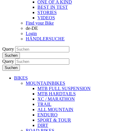
ONE OF A KIND
BEST IN TEST
STORIES
VIDEOS
Find your Bike
de-DE
Login
HÄNDLERSUCHE
Query
Suchen
Query
Suchen
BIKES
MOUNTAINBIKES
MTB FULL SUSPENSION
MTB HARDTAILS
XC / MARATHON
TRAIL
ALL MOUNTAIN
ENDURO
SPORT & TOUR
DIRT
ROAD BIKES