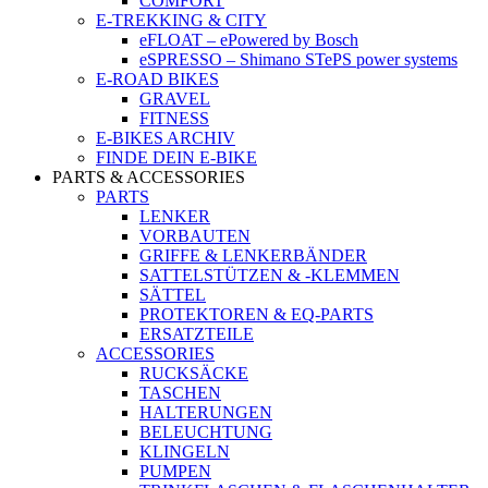
COMFORT
E-TREKKING & CITY
eFLOAT – ePowered by Bosch
eSPRESSO – Shimano STePS power systems
E-ROAD BIKES
GRAVEL
FITNESS
E-BIKES ARCHIV
FINDE DEIN E-BIKE
PARTS & ACCESSORIES
PARTS
LENKER
VORBAUTEN
GRIFFE & LENKERBÄNDER
SATTELSTÜTZEN & -KLEMMEN
SÄTTEL
PROTEKTOREN & EQ-PARTS
ERSATZTEILE
ACCESSORIES
RUCKSÄCKE
TASCHEN
HALTERUNGEN
BELEUCHTUNG
KLINGELN
PUMPEN