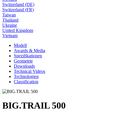
Switzerland (DE)
Switzerland (FR)
Taiwan
Thailand
Ukraine
United Kingdom
Vietnam
Modell
Awards & Media
Spezifikationen
Geometrie
Downloads
Technical Videos
Technologien
Classification
BIG.TRAIL 500