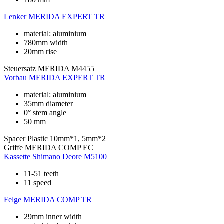
Lenker
MERIDA EXPERT TR
material: aluminium
780mm width
20mm rise
Steuersatz
MERIDA M4455
Vorbau
MERIDA EXPERT TR
material: aluminium
35mm diameter
0° stem angle
50 mm
Spacer
Plastic 10mm*1, 5mm*2
Griffe
MERIDA COMP EC
Kassette
Shimano Deore M5100
11-51 teeth
11 speed
Felge
MERIDA COMP TR
29mm inner width