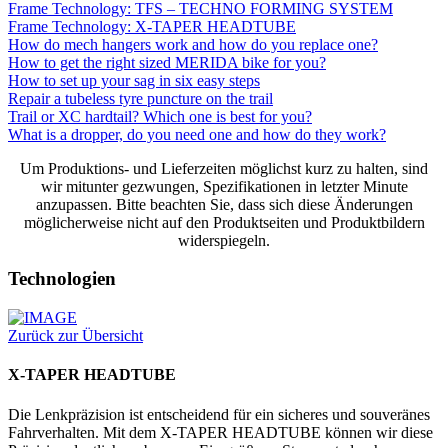
Frame Technology: TFS – TECHNO FORMING SYSTEM
Frame Technology: X-TAPER HEADTUBE
How do mech hangers work and how do you replace one?
How to get the right sized MERIDA bike for you?
How to set up your sag in six easy steps
Repair a tubeless tyre puncture on the trail
Trail or XC hardtail? Which one is best for you?
What is a dropper, do you need one and how do they work?
Um Produktions- und Lieferzeiten möglichst kurz zu halten, sind
wir mitunter gezwungen, Spezifikationen in letzter Minute
anzupassen. Bitte beachten Sie, dass sich diese Änderungen
möglicherweise nicht auf den Produktseiten und Produktbildern
widerspiegeln.
Technologien
Zurück zur Übersicht
X-TAPER HEADTUBE
Die Lenkpräzision ist entscheidend für ein sicheres und souveränes
Fahrverhalten. Mit dem X-TAPER HEADTUBE können wir diese