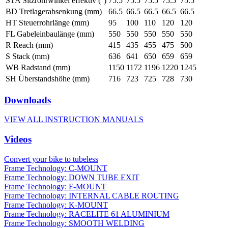
STA Sitzrohrwinkel effektiv (°)
75.5
75.5
75.5
75.5
75.5
BD Tretlagerabsenkung (mm)
66.5
66.5
66.5
66.5
66.5
HT Steuerrohrlänge (mm)
95
100
110
120
120
FL Gabeleinbaulänge (mm)
550
550
550
550
550
R Reach (mm)
415
435
455
475
500
S Stack (mm)
636
641
650
659
659
WB Radstand (mm)
1150
1172
1196
1220
1245
SH Überstandshöhe (mm)
716
723
725
728
730
Downloads
VIEW ALL INSTRUCTION MANUALS
Videos
Convert your bike to tubeless
Frame Technology: C-MOUNT
Frame Technology: DOWN TUBE EXIT
Frame Technology: F-MOUNT
Frame Technology: INTERNAL CABLE ROUTING
Frame Technology: K-MOUNT
Frame Technology: RACELITE 61 ALUMINIUM
Frame Technology: SMOOTH WELDING