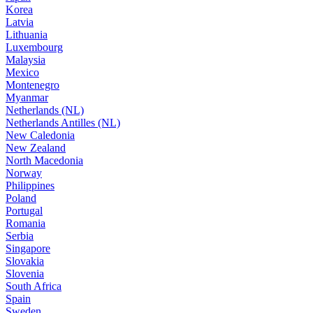
Korea
Latvia
Lithuania
Luxembourg
Malaysia
Mexico
Montenegro
Myanmar
Netherlands (NL)
Netherlands Antilles (NL)
New Caledonia
New Zealand
North Macedonia
Norway
Philippines
Poland
Portugal
Romania
Serbia
Singapore
Slovakia
Slovenia
South Africa
Spain
Sweden