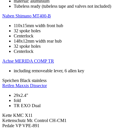
material: aluminium
Tubeless ready (tubeless tape and valves not included)
Naben
Shimano MT400-B
110x15mm width front hub
32 spoke holes
Centerlock
148x12mm width rear hub
32 spoke holes
Centerlock
Achse
MERIDA COMP TR
including removeable lever, 6 allen key
Speichen
Black stainless
Reifen
Maxxis Dissector
29x2.4"
fold
TR EXO Dual
Kette
KMC X11
Kettenschutz
Mr. Control CH-CM1
Pedale
VP VPE-891