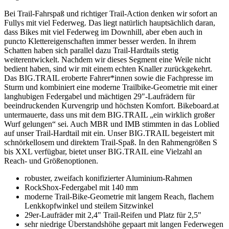
Bei Trail-Fahrspaß und richtiger Trail-Action denken wir sofort an
Fullys mit viel Federweg. Das liegt natürlich hauptsächlich daran,
dass Bikes mit viel Federweg im Downhill, aber eben auch in
puncto Klettereigenschaften immer besser werden. In ihrem
Schatten haben sich parallel dazu Trail-Hardtails stetig
weiterentwickelt. Nachdem wir dieses Segment eine Weile nicht
bedient haben, sind wir mit einem echten Knaller zurückgekehrt.
Das BIG.TRAIL eroberte Fahrer*innen sowie die Fachpresse im
Sturm und kombiniert eine moderne Trailbike-Geometrie mit einer
langhubigen Federgabel und mächtigen 29"-Laufrädern für
beeindruckenden Kurvengrip und höchsten Komfort. Bikeboard.at
untermauerte, dass uns mit dem BIG.TRAIL „ein wirklich großer
Wurf gelungen“ sei. Auch MBR und IMB stimmten in das Loblied
auf unser Trail-Hardtail mit ein. Unser BIG.TRAIL begeistert mit
schnörkellosem und direktem Trail-Spaß. In den Rahmengrößen S
bis XXL verfügbar, bietet unser BIG.TRAIL eine Vielzahl an
Reach- und Größenoptionen.
robuster, zweifach konifizierter Aluminium-Rahmen
RockShox-Federgabel mit 140 mm
moderne Trail-Bike-Geometrie mit langem Reach, flachem
Lenkkopfwinkel und steilem Sitzwinkel
29er-Laufräder mit 2,4" Trail-Reifen und Platz für 2,5"
sehr niedrige Überstandshöhe gepaart mit langen Federwegen