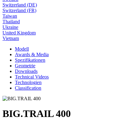
Switzerland (DE)
Switzerland (FR)
Taiwan
Thailand
Ukraine
United Kingdom
Vietnam
Modell
Awards & Media
Spezifikationen
Geometrie
Downloads
Technical Videos
Technologien
Classification
BIG.TRAIL 400