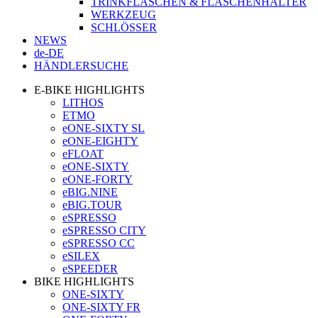
TRINKFLASCHEN & FLASCHENHALTER
WERKZEUG
SCHLÖSSER
NEWS
de-DE
HÄNDLERSUCHE
E-BIKE HIGHLIGHTS
LITHOS
ETMO
eONE-SIXTY SL
eONE-EIGHTY
eFLOAT
eONE-SIXTY
eONE-FORTY
eBIG.NINE
eBIG.TOUR
eSPRESSO
eSPRESSO CITY
eSPRESSO CC
eSILEX
eSPEEDER
BIKE HIGHLIGHTS
ONE-SIXTY
ONE-SIXTY FR