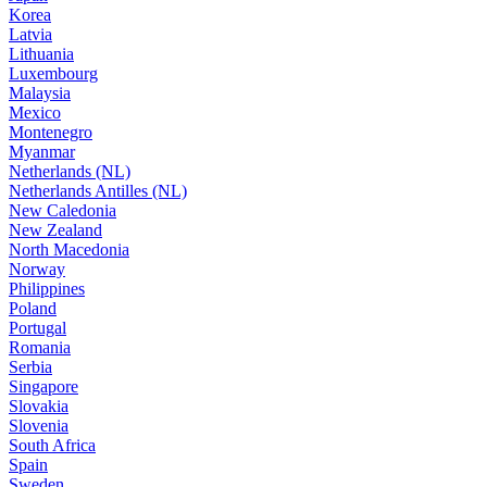
Korea
Latvia
Lithuania
Luxembourg
Malaysia
Mexico
Montenegro
Myanmar
Netherlands (NL)
Netherlands Antilles (NL)
New Caledonia
New Zealand
North Macedonia
Norway
Philippines
Poland
Portugal
Romania
Serbia
Singapore
Slovakia
Slovenia
South Africa
Spain
Sweden