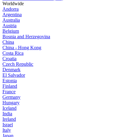
Worldwide
Andorra
Argentina
Australia
Austria
Belgium
Bosnia and Herzegovina
China
China - Hong Kong
Costa Rica
Croatia
Czech Republic
Denmark
El Salvador
Estonia
Finland
France
Germany
Hungary
Iceland
India
Ireland
Israel
Italy
Japan