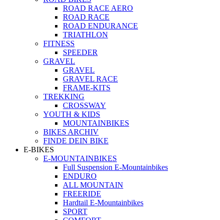
ROAD RACE AERO
ROAD RACE
ROAD ENDURANCE
TRIATHLON
FITNESS
SPEEDER
GRAVEL
GRAVEL
GRAVEL RACE
FRAME-KITS
TREKKING
CROSSWAY
YOUTH & KIDS
MOUNTAINBIKES
BIKES ARCHIV
FINDE DEIN BIKE
E-BIKES
E-MOUNTAINBIKES
Full Suspension E-Mountainbikes
ENDURO
ALL MOUNTAIN
FREERIDE
Hardtail E-Mountainbikes
SPORT