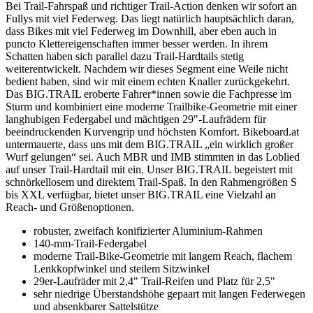
Bei Trail-Fahrspaß und richtiger Trail-Action denken wir sofort an
Fullys mit viel Federweg. Das liegt natürlich hauptsächlich daran,
dass Bikes mit viel Federweg im Downhill, aber eben auch in
puncto Klettereigenschaften immer besser werden. In ihrem
Schatten haben sich parallel dazu Trail-Hardtails stetig
weiterentwickelt. Nachdem wir dieses Segment eine Weile nicht
bedient haben, sind wir mit einem echten Knaller zurückgekehrt.
Das BIG.TRAIL eroberte Fahrer*innen sowie die Fachpresse im
Sturm und kombiniert eine moderne Trailbike-Geometrie mit einer
langhubigen Federgabel und mächtigen 29"-Laufrädern für
beeindruckenden Kurvengrip und höchsten Komfort. Bikeboard.at
untermauerte, dass uns mit dem BIG.TRAIL „ein wirklich großer
Wurf gelungen“ sei. Auch MBR und IMB stimmten in das Loblied
auf unser Trail-Hardtail mit ein. Unser BIG.TRAIL begeistert mit
schnörkellosem und direktem Trail-Spaß. In den Rahmengrößen S
bis XXL verfügbar, bietet unser BIG.TRAIL eine Vielzahl an
Reach- und Größenoptionen.
robuster, zweifach konifizierter Aluminium-Rahmen
140-mm-Trail-Federgabel
moderne Trail-Bike-Geometrie mit langem Reach, flachem
Lenkkopfwinkel und steilem Sitzwinkel
29er-Laufräder mit 2,4" Trail-Reifen und Platz für 2,5"
sehr niedrige Überstandshöhe gepaart mit langen Federwegen
und absenkbarer Sattelstütze