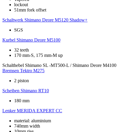
lockout
51mm fork offset
Schaltwerk
Shimano Deore M5120 Shadow+
SGS
Kurbel
Shimano Deore M5100
32 teeth
170 mm-S, 175 mm-M up
Schalthebel
Shimano SL -MT500-L / Shimano Deore M4100
Bremsen
Tektro M275
2 piston
Scheiben
Shimano RT10
180 mm
Lenker
MERIDA EXPERT CC
material: aluminium
740mm width
10mm rise