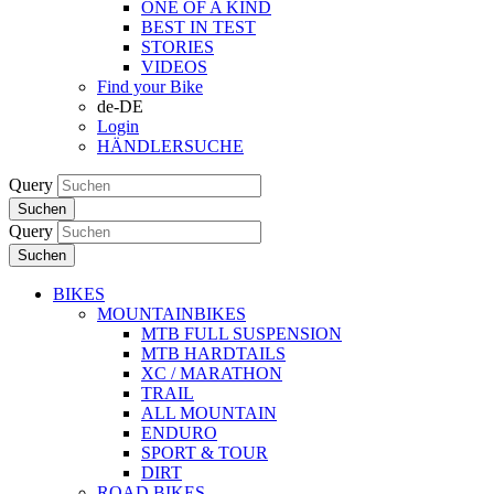
ONE OF A KIND
BEST IN TEST
STORIES
VIDEOS
Find your Bike
de-DE
Login
HÄNDLERSUCHE
Query
Suchen
Query
Suchen
BIKES
MOUNTAINBIKES
MTB FULL SUSPENSION
MTB HARDTAILS
XC / MARATHON
TRAIL
ALL MOUNTAIN
ENDURO
SPORT & TOUR
DIRT
ROAD BIKES