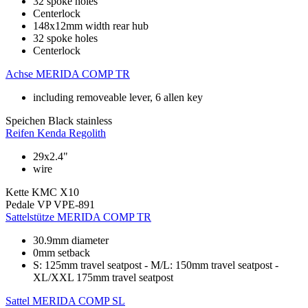
32 spoke holes
Centerlock
148x12mm width rear hub
32 spoke holes
Centerlock
Achse
MERIDA COMP TR
including removeable lever, 6 allen key
Speichen
Black stainless
Reifen
Kenda Regolith
29x2.4"
wire
Kette
KMC X10
Pedale
VP VPE-891
Sattelstütze
MERIDA COMP TR
30.9mm diameter
0mm setback
S: 125mm travel seatpost - M/L: 150mm travel seatpost -
XL/XXL 175mm travel seatpost
Sattel
MERIDA COMP SL