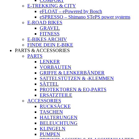
COMFORT
E-TREKKING & CITY
eFLOAT – ePowered by Bosch
eSPRESSO – Shimano STePS power systems
E-ROAD BIKES
GRAVEL
FITNESS
E-BIKES ARCHIV
FINDE DEIN E-BIKE
PARTS & ACCESSORIES
PARTS
LENKER
VORBAUTEN
GRIFFE & LENKERBÄNDER
SATTELSTÜTZEN & -KLEMMEN
SÄTTEL
PROTEKTOREN & EQ-PARTS
ERSATZTEILE
ACCESSORIES
RUCKSÄCKE
TASCHEN
HALTERUNGEN
BELEUCHTUNG
KLINGELN
PUMPEN