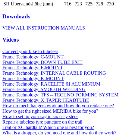
SH Überstandshöhe (mm)
716
723
725
728
730
Downloads
VIEW ALL INSTRUCTION MANUALS
Videos
Convert your bike to tubeless
Frame Technology: C-MOUNT
Frame Technology: DOWN TUBE EXIT
Frame Technology: F-MOUNT
Frame Technology: INTERNAL CABLE ROUTING
Frame Technology: K-MOUNT
Frame Technology: RACELITE 61 ALUMINIUM
Frame Technology: SMOOTH WELDING
Frame Technology: TFS – TECHNO FORMING SYSTEM
Frame Technology: X-TAPER HEADTUBE
How do mech hangers work and how do you replace one?
How to get the right sized MERIDA bike for you?
How to set up your sag in six easy steps
Repair a tubeless tyre puncture on the trail
Trail or XC hardtail? Which one is best for you?
What is a dropper, do you need one and how do they work?