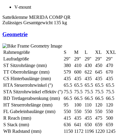
V-mount
Sattelklemme
MERIDA COMP QR
Zulässiges Gesamtgewicht
135 kg
Geometrie
Rahmengröße
S
M
L
XL
XXL
Laufradgröße
29"
29"
29"
29"
29"
ST Sitzrohrlänge (mm)
380
410
430
450
470
TT Oberrohrlänge (mm)
579
600
622
645
670
CS Hinterbaulänge (mm)
435
435
435
435
435
HTA Steuerrohrwinkel (°)
65.5
65.5
65.5
65.5
65.5
STA Sitzrohrwinkel effektiv (°)
75.5
75.5
75.5
75.5
75.5
BD Tretlagerabsenkung (mm)
66.5
66.5
66.5
66.5
66.5
HT Steuerrohrlänge (mm)
95
100
110
120
120
FL Gabeleinbaulänge (mm)
550
550
550
550
550
R Reach (mm)
415
435
455
475
500
S Stack (mm)
636
641
650
659
659
WB Radstand (mm)
1150
1172
1196
1220
1245