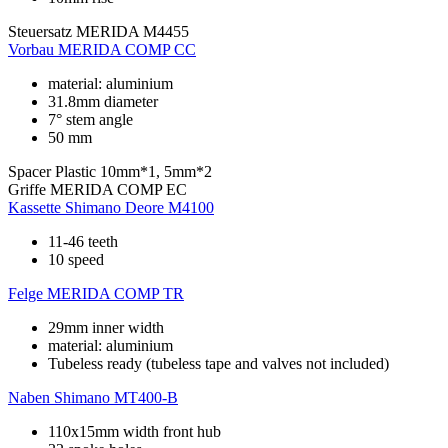
Steuersatz
MERIDA M4455
Vorbau
MERIDA COMP CC
material: aluminium
31.8mm diameter
7° stem angle
50 mm
Spacer
Plastic 10mm*1, 5mm*2
Griffe
MERIDA COMP EC
Kassette
Shimano Deore M4100
11-46 teeth
10 speed
Felge
MERIDA COMP TR
29mm inner width
material: aluminium
Tubeless ready (tubeless tape and valves not included)
Naben
Shimano MT400-B
110x15mm width front hub