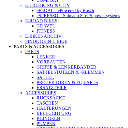
COMFORT
E-TREKKING & CITY
eFLOAT – ePowered by Bosch
eSPRESSO – Shimano STePS power systems
E-ROAD BIKES
GRAVEL
FITNESS
E-BIKES ARCHIV
FINDE DEIN E-BIKE
PARTS & ACCESSORIES
PARTS
LENKER
VORBAUTEN
GRIFFE & LENKERBÄNDER
SATTELSTÜTZEN & -KLEMMEN
SÄTTEL
PROTEKTOREN & EQ-PARTS
ERSATZTEILE
ACCESSORIES
RUCKSÄCKE
TASCHEN
HALTERUNGEN
BELEUCHTUNG
KLINGELN
PUMPEN