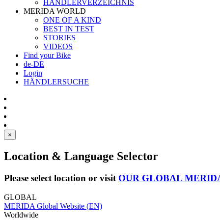
HÄNDLERVERZEICHNIS
MERIDA WORLD
ONE OF A KIND
BEST IN TEST
STORIES
VIDEOS
Find your Bike
de-DE
Login
HÄNDLERSUCHE
×
Location & Language Selector
Please select location or visit
OUR GLOBAL MERID
GLOBAL
MERIDA Global Website (EN)
Worldwide