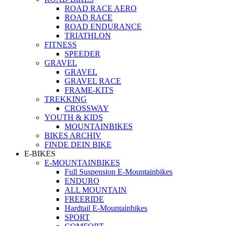
ROAD RACE AERO
ROAD RACE
ROAD ENDURANCE
TRIATHLON
FITNESS
SPEEDER
GRAVEL
GRAVEL
GRAVEL RACE
FRAME-KITS
TREKKING
CROSSWAY
YOUTH & KIDS
MOUNTAINBIKES
BIKES ARCHIV
FINDE DEIN BIKE
E-BIKES
E-MOUNTAINBIKES
Full Suspension E-Mountainbikes
ENDURO
ALL MOUNTAIN
FREERIDE
Hardtail E-Mountainbikes
SPORT