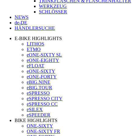
TRINKFLASCHEN & FLASCHENHALTER
WERKZEUG
SCHLÖSSER
NEWS
de-DE
HÄNDLERSUCHE
E-BIKE HIGHLIGHTS
LITHOS
ETMO
eONE-SIXTY SL
eONE-EIGHTY
eFLOAT
eONE-SIXTY
eONE-FORTY
eBIG.NINE
eBIG.TOUR
eSPRESSO
eSPRESSO CITY
eSPRESSO CC
eSILEX
eSPEEDER
BIKE HIGHLIGHTS
ONE-SIXTY
ONE-SIXTY FR