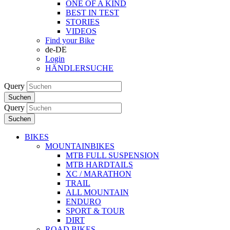
ONE OF A KIND
BEST IN TEST
STORIES
VIDEOS
Find your Bike
de-DE
Login
HÄNDLERSUCHE
Query
Suchen
Query
Suchen
BIKES
MOUNTAINBIKES
MTB FULL SUSPENSION
MTB HARDTAILS
XC / MARATHON
TRAIL
ALL MOUNTAIN
ENDURO
SPORT & TOUR
DIRT
ROAD BIKES