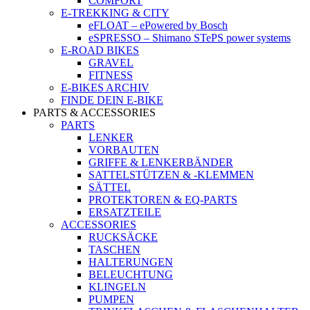
COMFORT
E-TREKKING & CITY
eFLOAT – ePowered by Bosch
eSPRESSO – Shimano STePS power systems
E-ROAD BIKES
GRAVEL
FITNESS
E-BIKES ARCHIV
FINDE DEIN E-BIKE
PARTS & ACCESSORIES
PARTS
LENKER
VORBAUTEN
GRIFFE & LENKERBÄNDER
SATTELSTÜTZEN & -KLEMMEN
SÄTTEL
PROTEKTOREN & EQ-PARTS
ERSATZTEILE
ACCESSORIES
RUCKSÄCKE
TASCHEN
HALTERUNGEN
BELEUCHTUNG
KLINGELN
PUMPEN