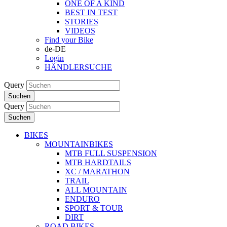
ONE OF A KIND
BEST IN TEST
STORIES
VIDEOS
Find your Bike
de-DE
Login
HÄNDLERSUCHE
Query
Suchen
Query
Suchen
BIKES
MOUNTAINBIKES
MTB FULL SUSPENSION
MTB HARDTAILS
XC / MARATHON
TRAIL
ALL MOUNTAIN
ENDURO
SPORT & TOUR
DIRT
ROAD BIKES