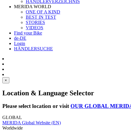
HÄNDLERVERZEICHNIS
MERIDA WORLD
ONE OF A KIND
BEST IN TEST
STORIES
VIDEOS
Find your Bike
de-DE
Login
HÄNDLERSUCHE
×
Location & Language Selector
Please select location or visit
OUR GLOBAL MERID
GLOBAL
MERIDA Global Website (EN)
Worldwide