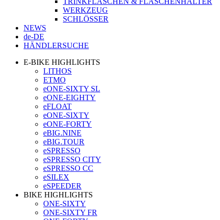
TRINKFLASCHEN & FLASCHENHALTER
WERKZEUG
SCHLÖSSER
NEWS
de-DE
HÄNDLERSUCHE
E-BIKE HIGHLIGHTS
LITHOS
ETMO
eONE-SIXTY SL
eONE-EIGHTY
eFLOAT
eONE-SIXTY
eONE-FORTY
eBIG.NINE
eBIG.TOUR
eSPRESSO
eSPRESSO CITY
eSPRESSO CC
eSILEX
eSPEEDER
BIKE HIGHLIGHTS
ONE-SIXTY
ONE-SIXTY FR