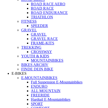
ROAD RACE AERO
ROAD RACE
ROAD ENDURANCE
TRIATHLON
FITNESS
SPEEDER
GRAVEL
GRAVEL
GRAVEL RACE
FRAME-KITS
TREKKING
CROSSWAY
YOUTH & KIDS
MOUNTAINBIKES
BIKES ARCHIV
FINDE DEIN BIKE
E-BIKES
E-MOUNTAINBIKES
Full Suspension E-Mountainbikes
ENDURO
ALL MOUNTAIN
FREERIDE
Hardtail E-Mountainbikes
SPORT