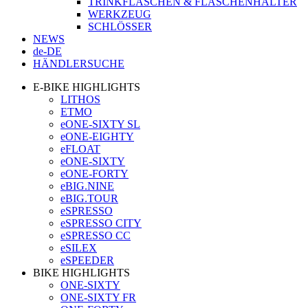
TRINKFLASCHEN & FLASCHENHALTER
WERKZEUG
SCHLÖSSER
NEWS
de-DE
HÄNDLERSUCHE
E-BIKE HIGHLIGHTS
LITHOS
ETMO
eONE-SIXTY SL
eONE-EIGHTY
eFLOAT
eONE-SIXTY
eONE-FORTY
eBIG.NINE
eBIG.TOUR
eSPRESSO
eSPRESSO CITY
eSPRESSO CC
eSILEX
eSPEEDER
BIKE HIGHLIGHTS
ONE-SIXTY
ONE-SIXTY FR