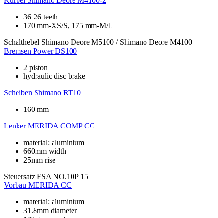
Kurbel
Shimano Deore M4100-2
36-26 teeth
170 mm-XS/S, 175 mm-M/L
Schalthebel
Shimano Deore M5100 / Shimano Deore M4100
Bremsen
Power DS100
2 piston
hydraulic disc brake
Scheiben
Shimano RT10
160 mm
Lenker
MERIDA COMP CC
material: aluminium
660mm width
25mm rise
Steuersatz
FSA NO.10P 15
Vorbau
MERIDA CC
material: aluminium
31.8mm diameter