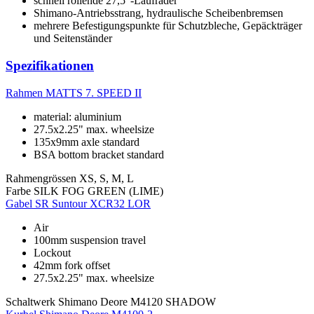
schnell rollende 27,5"-Laufräder
Shimano-Antriebsstrang, hydraulische Scheibenbremsen
mehrere Befestigungspunkte für Schutzbleche, Gepäckträger
und Seitenständer
Spezifikationen
Rahmen
MATTS 7. SPEED II
material: aluminium
27.5x2.25" max. wheelsize
135x9mm axle standard
BSA bottom bracket standard
Rahmengrössen
XS, S, M, L
Farbe
SILK FOG GREEN (LIME)
Gabel
SR Suntour XCR32 LOR
Air
100mm suspension travel
Lockout
42mm fork offset
27.5x2.25" max. wheelsize
Schaltwerk
Shimano Deore M4120 SHADOW