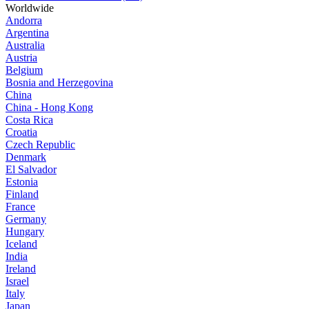
Worldwide
Andorra
Argentina
Australia
Austria
Belgium
Bosnia and Herzegovina
China
China - Hong Kong
Costa Rica
Croatia
Czech Republic
Denmark
El Salvador
Estonia
Finland
France
Germany
Hungary
Iceland
India
Ireland
Israel
Italy
Japan