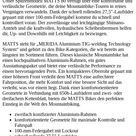
Unser Spitzenmodell MATTS 80 verfügt über eine komfortable und
verlässliche Geometrie, die deine Mountainbike-Touren in reines
Vergnügen verwandeln. Dank der schnell rollenden 27,5"-Laufräder
gepaart mit einer 100-mm-Federgabel kommst du schnell und
kontrolliert voran. Der zuverlässige und leichtgängige Shimano-
Antrieb und die kraftvollen, hydraulischen Scheibenbremsen helfen
dir, Up- und Downhills mit Leichtigkeit zu bezwingen.
MATTS steht für „MERIDA Aluminium TIG-welding Technology
System“ und gehört zu den Bike-Kategorien, die wir bereits am
längsten im Sortiment führen. Dieses klassische Mountainbike hat
einen hochqualitativen Aluminium-Rahmen, ein gutes
Ausstattungspaket und bietet eine verlässliche Performance zu
einem hervorragenden Preis. Ein kompakteres Oberrohr gepaart mit
einer höheren Front verleiht dem MATTS eine aufrechtere
Fahrposition, die mehr Komfort und eine bessere Sicht auf das
verleiht, was vor einem liegt. Dank einer komfortorientierten
Geometrie in Verbindung mit 650b-Laufrädern und zwei- oder
dreifachem Kettenblatt, bieten die MATTS Bikes den perfekten
Einstieg in die Welt des Mountainbiking.
zweifach konifizierter Aluminium-Rahmen
komfortorientierte Geometrie für maximale Kontrolle und
Fahrspaß
100-mm-Federgabel mit Lockout