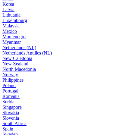
Korea
Latvia
Lithuania
Luxembourg
Malaysia
Mexico
Montenegro
Myanmar
Netherlands (NL)
Netherlands Antilles (NL)
New Caledonia
New Zealand
North Macedonia
Norway
Philippines
Poland
Portugal
Romania
Serbia
Singapore
Slovakia
Slovenia
South Africa
Spain
Sweden