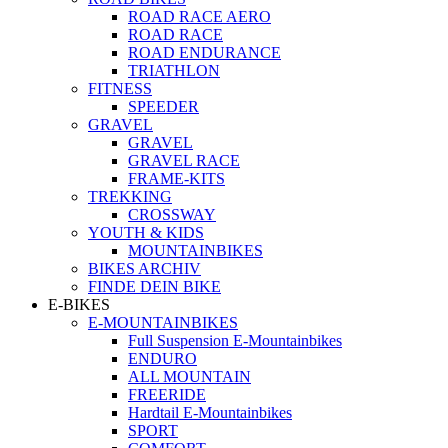
ROAD RACE AERO
ROAD RACE
ROAD ENDURANCE
TRIATHLON
FITNESS
SPEEDER
GRAVEL
GRAVEL
GRAVEL RACE
FRAME-KITS
TREKKING
CROSSWAY
YOUTH & KIDS
MOUNTAINBIKES
BIKES ARCHIV
FINDE DEIN BIKE
E-BIKES
E-MOUNTAINBIKES
Full Suspension E-Mountainbikes
ENDURO
ALL MOUNTAIN
FREERIDE
Hardtail E-Mountainbikes
SPORT