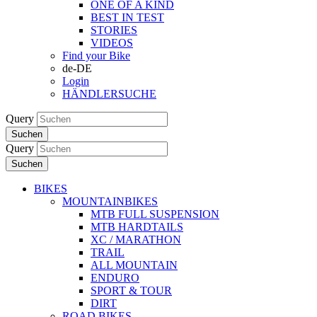
ONE OF A KIND
BEST IN TEST
STORIES
VIDEOS
Find your Bike
de-DE
Login
HÄNDLERSUCHE
Query
Suchen
Query
Suchen
BIKES
MOUNTAINBIKES
MTB FULL SUSPENSION
MTB HARDTAILS
XC / MARATHON
TRAIL
ALL MOUNTAIN
ENDURO
SPORT & TOUR
DIRT
ROAD BIKES