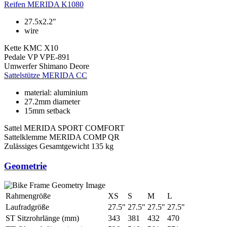
Reifen
MERIDA K1080
27.5x2.2"
wire
Kette
KMC X10
Pedale
VP VPE-891
Umwerfer
Shimano Deore
Sattelstütze
MERIDA CC
material: aluminium
27.2mm diameter
15mm setback
Sattel
MERIDA SPORT COMFORT
Sattelklemme
MERIDA COMP QR
Zulässiges Gesamtgewicht
135 kg
Geometrie
Rahmengröße
XS
S
M
L
Laufradgröße
27.5"
27.5"
27.5"
27.5"
ST Sitzrohrlänge (mm)
343
381
432
470