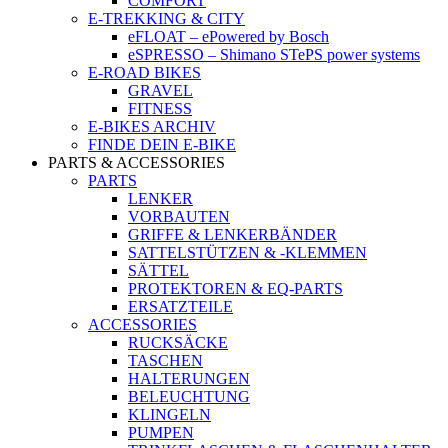
COMFORT
E-TREKKING & CITY
eFLOAT – ePowered by Bosch
eSPRESSO – Shimano STePS power systems
E-ROAD BIKES
GRAVEL
FITNESS
E-BIKES ARCHIV
FINDE DEIN E-BIKE
PARTS & ACCESSORIES
PARTS
LENKER
VORBAUTEN
GRIFFE & LENKERBÄNDER
SATTELSTÜTZEN & -KLEMMEN
SÄTTEL
PROTEKTOREN & EQ-PARTS
ERSATZTEILE
ACCESSORIES
RUCKSÄCKE
TASCHEN
HALTERUNGEN
BELEUCHTUNG
KLINGELN
PUMPEN