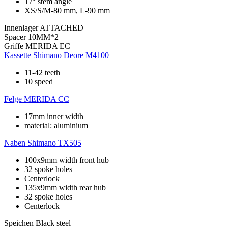
17° stem angle
XS/S/M-80 mm, L-90 mm
Innenlager
ATTACHED
Spacer
10MM*2
Griffe
MERIDA EC
Kassette
Shimano Deore M4100
11-42 teeth
10 speed
Felge
MERIDA CC
17mm inner width
material: aluminium
Naben
Shimano TX505
100x9mm width front hub
32 spoke holes
Centerlock
135x9mm width rear hub
32 spoke holes
Centerlock
Speichen
Black steel