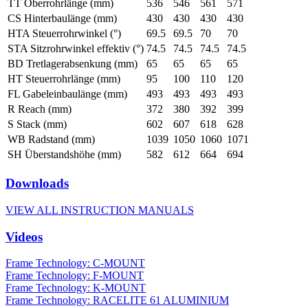
TT Oberrohrlänge (mm)
536
546
561
571
CS Hinterbaulänge (mm)
430
430
430
430
HTA Steuerrohrwinkel (°)
69.5
69.5
70
70
STA Sitzrohrwinkel effektiv (°)
74.5
74.5
74.5
74.5
BD Tretlagerabsenkung (mm)
65
65
65
65
HT Steuerrohrlänge (mm)
95
100
110
120
FL Gabeleinbaulänge (mm)
493
493
493
493
R Reach (mm)
372
380
392
399
S Stack (mm)
602
607
618
628
WB Radstand (mm)
1039
1050
1060
1071
SH Überstandshöhe (mm)
582
612
664
694
Downloads
VIEW ALL INSTRUCTION MANUALS
Videos
Frame Technology: C-MOUNT
Frame Technology: F-MOUNT
Frame Technology: K-MOUNT
Frame Technology: RACELITE 61 ALUMINIUM