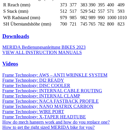
R Reach (mm)
373
377
383
390
395
400
409
S Stack (mm)
512
517
529
542
557
571
593
WB Radstand (mm)
979
985
982
989
990
1000
1010
SH Überstandshöhe (mm)
700
721
745
765
782
800
823
Downloads
MERIDA Bedienungsanleitung BIKES 2023
VIEW ALL INSTRUCTION MANUALS
Videos
Frame Technology: AWS – ANTI WRINKLE SYSTEM
Frame Technology: DI2 READY
Frame Technology: DISC COOLER
Frame Technology: INTERNAL CABLE ROUTING
Frame Technology: INTERNAL CLAMP
Frame Technology: NACA FASTBACK PROFILE
Frame Technology: NANO MATRIX CARBON
Frame Technology: WIRE PORT
Frame Technology: X-TAPER HEADTUBE
How do mech hangers work and how do you replace one?
How to get the right sized MERIDA bike for you?