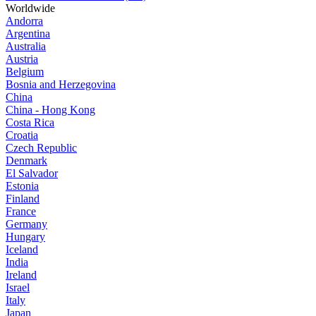
Worldwide
Andorra
Argentina
Australia
Austria
Belgium
Bosnia and Herzegovina
China
China - Hong Kong
Costa Rica
Croatia
Czech Republic
Denmark
El Salvador
Estonia
Finland
France
Germany
Hungary
Iceland
India
Ireland
Israel
Italy
Japan