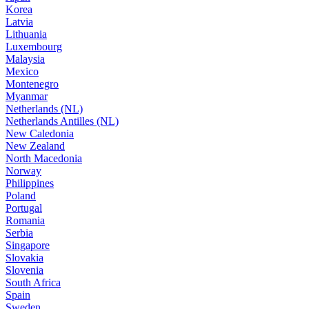
Korea
Latvia
Lithuania
Luxembourg
Malaysia
Mexico
Montenegro
Myanmar
Netherlands (NL)
Netherlands Antilles (NL)
New Caledonia
New Zealand
North Macedonia
Norway
Philippines
Poland
Portugal
Romania
Serbia
Singapore
Slovakia
Slovenia
South Africa
Spain
Sweden