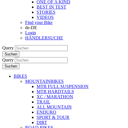
ONE OF A KIND
BEST IN TEST
STORIES
VIDEOS
Find your Bike
de-DE
Login
HÄNDLERSUCHE
Query
Suchen
Query
Suchen
BIKES
MOUNTAINBIKES
MTB FULL SUSPENSION
MTB HARDTAILS
XC / MARATHON
TRAIL
ALL MOUNTAIN
ENDURO
SPORT & TOUR
DIRT
ROAD BIKES