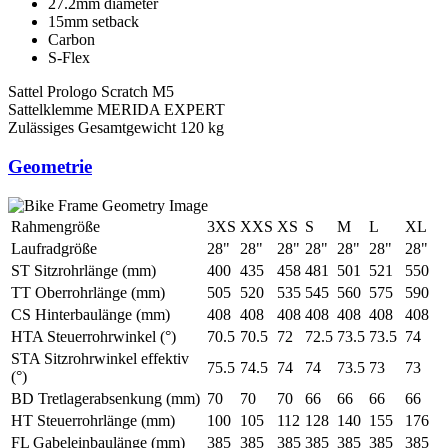
27.2mm diameter
15mm setback
Carbon
S-Flex
Sattel
Prologo Scratch M5
Sattelklemme
MERIDA EXPERT
Zulässiges Gesamtgewicht
120 kg
Geometrie
Rahmengröße
3XS
XXS
XS
S
M
L
XL
Laufradgröße
28"
28"
28"
28"
28"
28"
28"
ST Sitzrohrlänge (mm)
400
435
458
481
501
521
550
TT Oberrohrlänge (mm)
505
520
535
545
560
575
590
CS Hinterbaulänge (mm)
408
408
408
408
408
408
408
HTA Steuerrohrwinkel (°)
70.5
70.5
72
72.5
73.5
73.5
74
STA Sitzrohrwinkel effektiv
75.5
74.5
74
74
73.5
73
73
(°)
BD Tretlagerabsenkung (mm)
70
70
70
66
66
66
66
HT Steuerrohrlänge (mm)
100
105
112
128
140
155
176
FL Gabeleinbaulänge (mm)
385
385
385
385
385
385
385