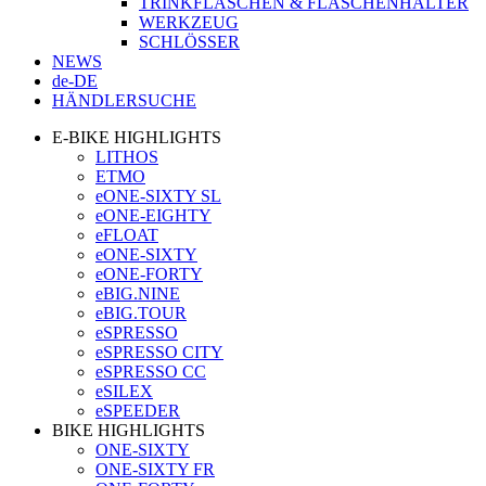
TRINKFLASCHEN & FLASCHENHALTER
WERKZEUG
SCHLÖSSER
NEWS
de-DE
HÄNDLERSUCHE
E-BIKE HIGHLIGHTS
LITHOS
ETMO
eONE-SIXTY SL
eONE-EIGHTY
eFLOAT
eONE-SIXTY
eONE-FORTY
eBIG.NINE
eBIG.TOUR
eSPRESSO
eSPRESSO CITY
eSPRESSO CC
eSILEX
eSPEEDER
BIKE HIGHLIGHTS
ONE-SIXTY
ONE-SIXTY FR