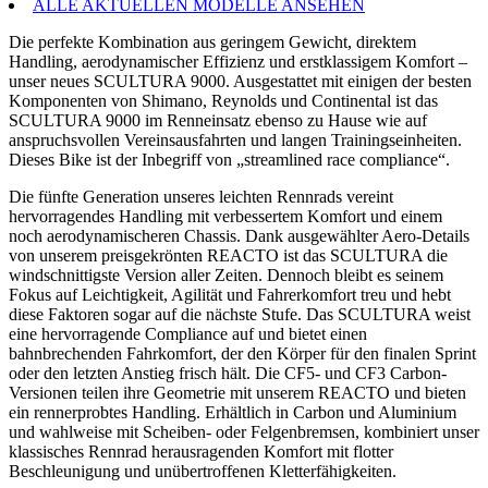
ALLE AKTUELLEN MODELLE ANSEHEN
Die perfekte Kombination aus geringem Gewicht, direktem
Handling, aerodynamischer Effizienz und erstklassigem Komfort –
unser neues SCULTURA 9000. Ausgestattet mit einigen der besten
Komponenten von Shimano, Reynolds und Continental ist das
SCULTURA 9000 im Renneinsatz ebenso zu Hause wie auf
anspruchsvollen Vereinsausfahrten und langen Trainingseinheiten.
Dieses Bike ist der Inbegriff von „streamlined race compliance“.
Die fünfte Generation unseres leichten Rennrads vereint
hervorragendes Handling mit verbessertem Komfort und einem
noch aerodynamischeren Chassis. Dank ausgewählter Aero-Details
von unserem preisgekrönten REACTO ist das SCULTURA die
windschnittigste Version aller Zeiten. Dennoch bleibt es seinem
Fokus auf Leichtigkeit, Agilität und Fahrerkomfort treu und hebt
diese Faktoren sogar auf die nächste Stufe. Das SCULTURA weist
eine hervorragende Compliance auf und bietet einen
bahnbrechenden Fahrkomfort, der den Körper für den finalen Sprint
oder den letzten Anstieg frisch hält. Die CF5- und CF3 Carbon-
Versionen teilen ihre Geometrie mit unserem REACTO und bieten
ein rennerprobtes Handling. Erhältlich in Carbon und Aluminium
und wahlweise mit Scheiben- oder Felgenbremsen, kombiniert unser
klassisches Rennrad herausragenden Komfort mit flotter
Beschleunigung und unübertroffenen Kletterfähigkeiten.