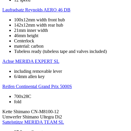
Laufradsatz
Reynolds AERO 46 DB
100x12mm width front hub
142x12mm width rear hub
21mm inner width
46mm height
Centerlock
material: carbon
Tubeless ready (tubeless tape and valves included)
Achse
MERIDA EXPERT SL
including removable lever
6/4mm allen key
Reifen
Continental Grand Prix 5000S
700x28C
fold
Kette
Shimano CN-M8100-12
Umwerfer
Shimano Ultegra Di2
Sattelstütze
MERIDA TEAM SL