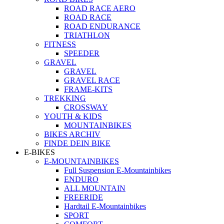
ROAD RACE AERO
ROAD RACE
ROAD ENDURANCE
TRIATHLON
FITNESS
SPEEDER
GRAVEL
GRAVEL
GRAVEL RACE
FRAME-KITS
TREKKING
CROSSWAY
YOUTH & KIDS
MOUNTAINBIKES
BIKES ARCHIV
FINDE DEIN BIKE
E-BIKES
E-MOUNTAINBIKES
Full Suspension E-Mountainbikes
ENDURO
ALL MOUNTAIN
FREERIDE
Hardtail E-Mountainbikes
SPORT