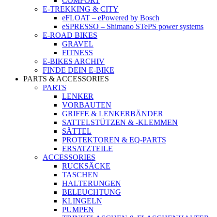
COMFORT
E-TREKKING & CITY
eFLOAT – ePowered by Bosch
eSPRESSO – Shimano STePS power systems
E-ROAD BIKES
GRAVEL
FITNESS
E-BIKES ARCHIV
FINDE DEIN E-BIKE
PARTS & ACCESSORIES
PARTS
LENKER
VORBAUTEN
GRIFFE & LENKERBÄNDER
SATTELSTÜTZEN & -KLEMMEN
SÄTTEL
PROTEKTOREN & EQ-PARTS
ERSATZTEILE
ACCESSORIES
RUCKSÄCKE
TASCHEN
HALTERUNGEN
BELEUCHTUNG
KLINGELN
PUMPEN