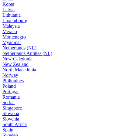
Korea
Latvia
Lithuania
Luxembourg
Malaysia
Mexico
Montenegro
Myanmar
Netherlands (NL)
Netherlands Antilles (NL)
New Caledonia
New Zealand
North Macedonia
Norway
Philippines
Poland
Portugal
Romania
Serbia
Singapore
Slovakia
Slovenia
South Africa
Spain
Sweden