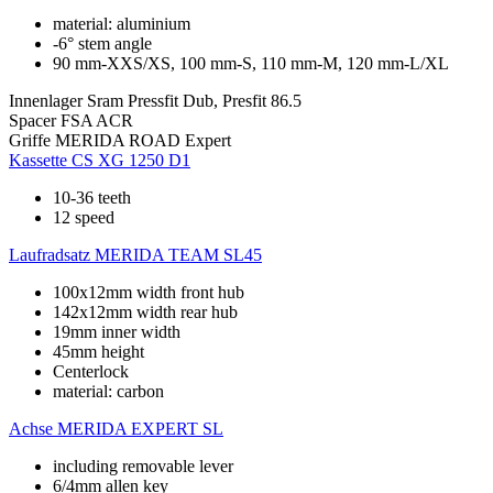
material: aluminium
-6° stem angle
90 mm-XXS/XS, 100 mm-S, 110 mm-M, 120 mm-L/XL
Innenlager
Sram Pressfit Dub, Presfit 86.5
Spacer
FSA ACR
Griffe
MERIDA ROAD Expert
Kassette
CS XG 1250 D1
10-36 teeth
12 speed
Laufradsatz
MERIDA TEAM SL45
100x12mm width front hub
142x12mm width rear hub
19mm inner width
45mm height
Centerlock
material: carbon
Achse
MERIDA EXPERT SL
including removable lever
6/4mm allen key