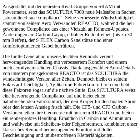
Ausgestattet mit der neuesten Rival-Gruppe von SRAM mit
Powermeter, setzt das SCULTURA 7000 neue Maßstäbe in Sachen
„streamlined race compliance“. Seine verbesserte Windschnittigkeit
stammt von seinem Aero-Verwandten REACTO, während die neu
gewonnene Compliance aus einer Vielzahl an Rahmen-Updates,
Änderungen am Carbon-Layup, erhöhter Reifenfreiheit (bis zu 30
mm Reifen), der S-FLEX Carbon-Sattelstütze und einer
komfortoptimierten Gabel herrühren.
Die fünfte Generation unseres leichten Rennrads vereint
hervorragendes Handling mit verbessertem Komfort und einem
noch aerodynamischeren Chassis. Dank ausgewählter Aero-Details
von unserem preisgekrönten REACTO ist das SCULTURA die
windschnittigste Version aller Zeiten. Dennoch bleibt es seinem
Fokus auf Leichtigkeit, Agilität und Fahrerkomfort treu und hebt
diese Faktoren sogar auf die nächste Stufe. Das SCULTURA weist
eine hervorragende Compliance auf und bietet einen
bahnbrechenden Fahrkomfort, der den Körper für den finalen Sprint
oder den letzten Anstieg frisch hält. Die CF5- und CF3 Carbon-
Versionen teilen ihre Geometrie mit unserem REACTO und bieten
ein rennerprobtes Handling. Erhältlich in Carbon und Aluminium
und wahlweise mit Scheiben- oder Felgenbremsen, kombiniert unser
klassisches Rennrad herausragenden Komfort mit flotter
Beschleunigung und unübertroffenen Kletterfähigkeiten.