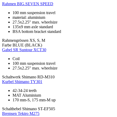
Rahmen
BIG.SEVEN SPEED
100 mm suspension travel
material: aluminium
27.5x2.25" max. wheelsize
135x9 mm axle standard
BSA bottom bracket standard
Rahmengrössen
XS, S, M
Farbe
BLUE (BLACK)
Gabel
SR Suntour XCT30
Coil
100 mm suspension travel
27.5x2.25" max. wheelsize
Schaltwerk
Shimano RD-M310
Kurbel
Shimano TY301
42-34-24 teeth
MAT Aluminium
170 mm-S, 175 mm-M up
Schalthebel
Shimano ST-EF505
Bremsen
Tektro M275