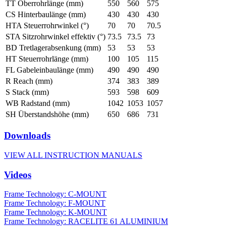
TT Oberrohrlänge (mm)
550
560
575
CS Hinterbaulänge (mm)
430
430
430
HTA Steuerrohrwinkel (°)
70
70
70.5
STA Sitzrohrwinkel effektiv (°)
73.5
73.5
73
BD Tretlagerabsenkung (mm)
53
53
53
HT Steuerrohrlänge (mm)
100
105
115
FL Gabeleinbaulänge (mm)
490
490
490
R Reach (mm)
374
383
389
S Stack (mm)
593
598
609
WB Radstand (mm)
1042
1053
1057
SH Überstandshöhe (mm)
650
686
731
Downloads
VIEW ALL INSTRUCTION MANUALS
Videos
Frame Technology: C-MOUNT
Frame Technology: F-MOUNT
Frame Technology: K-MOUNT
Frame Technology: RACELITE 61 ALUMINIUM