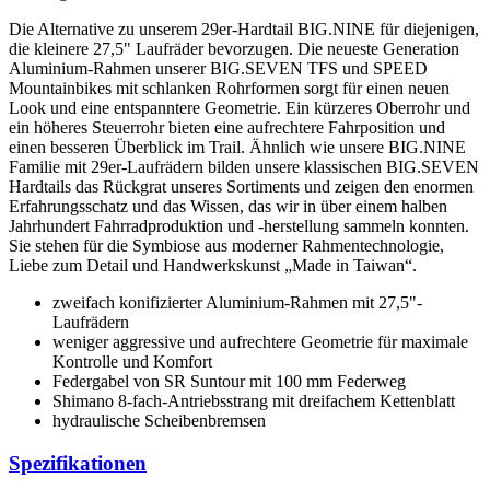
Die Alternative zu unserem 29er-Hardtail BIG.NINE für diejenigen,
die kleinere 27,5" Laufräder bevorzugen. Die neueste Generation
Aluminium-Rahmen unserer BIG.SEVEN TFS und SPEED
Mountainbikes mit schlanken Rohrformen sorgt für einen neuen
Look und eine entspanntere Geometrie. Ein kürzeres Oberrohr und
ein höheres Steuerrohr bieten eine aufrechtere Fahrposition und
einen besseren Überblick im Trail. Ähnlich wie unsere BIG.NINE
Familie mit 29er-Laufrädern bilden unsere klassischen BIG.SEVEN
Hardtails das Rückgrat unseres Sortiments und zeigen den enormen
Erfahrungsschatz und das Wissen, das wir in über einem halben
Jahrhundert Fahrradproduktion und -herstellung sammeln konnten.
Sie stehen für die Symbiose aus moderner Rahmentechnologie,
Liebe zum Detail und Handwerkskunst „Made in Taiwan“.
zweifach konifizierter Aluminium-Rahmen mit 27,5"-
Laufrädern
weniger aggressive und aufrechtere Geometrie für maximale
Kontrolle und Komfort
Federgabel von SR Suntour mit 100 mm Federweg
Shimano 8-fach-Antriebsstrang mit dreifachem Kettenblatt
hydraulische Scheibenbremsen
Spezifikationen