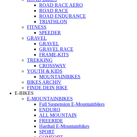
ROAD RACE AERO
ROAD RACE
ROAD ENDURANCE
TRIATHLON
FITNESS
SPEEDER
GRAVEL
GRAVEL
GRAVEL RACE
FRAME-KITS
TREKKING
CROSSWAY
YOUTH & KIDS
MOUNTAINBIKES
BIKES ARCHIV
FINDE DEIN BIKE
E-BIKES
E-MOUNTAINBIKES
Full Suspension E-Mountainbikes
ENDURO
ALL MOUNTAIN
FREERIDE
Hardtail E-Mountainbikes
SPORT