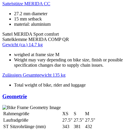
Sattelstütze
MERIDA CC
27.2 mm diameter
15 mm setback
material: aluminium
Sattel
MERIDA Sport comfort
Sattelklemme
MERIDA COMP QR
Gewicht (ca.)
14.7 kg
weighed at frame size M
Weight may vary depending on bike size, finish or possible
specification changes due to supply chain issues.
Zulässiges Gesamtgewicht
135 kg
Total weight of bike, rider and luggage
Geometrie
Rahmengröße
XS
S
M
Laufradgröße
27.5"
27.5"
27.5"
ST Sitzrohrlänge (mm)
343
381
432