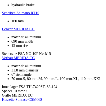
hydraulic brake
Scheiben
Shimano RT10
160 mm
Lenker
MERIDA CC
material: aluminium
690 mm width
15 mm rise
Steuersatz
FSA NO.10P Neck15
Vorbau
MERIDA CC
material: aluminium
31.8 mm diameter
6° stem angle
70 mm-S, 80 mm-M, 90 mm-L, 100 mm-XL, 110 mm-XXL
Innenlager
FSA TH-7420ST, 68-124
Spacer
10 mm*2
Griffe
MERIDA EC
Kassette
Sunrace CSM668