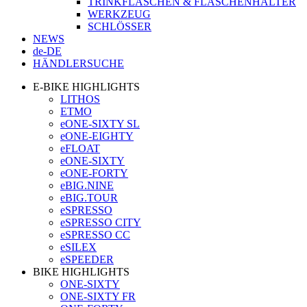
TRINKFLASCHEN & FLASCHENHALTER
WERKZEUG
SCHLÖSSER
NEWS
de-DE
HÄNDLERSUCHE
E-BIKE HIGHLIGHTS
LITHOS
ETMO
eONE-SIXTY SL
eONE-EIGHTY
eFLOAT
eONE-SIXTY
eONE-FORTY
eBIG.NINE
eBIG.TOUR
eSPRESSO
eSPRESSO CITY
eSPRESSO CC
eSILEX
eSPEEDER
BIKE HIGHLIGHTS
ONE-SIXTY
ONE-SIXTY FR