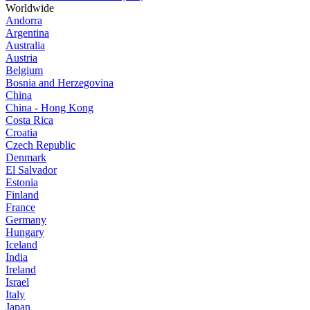
Worldwide
Andorra
Argentina
Australia
Austria
Belgium
Bosnia and Herzegovina
China
China - Hong Kong
Costa Rica
Croatia
Czech Republic
Denmark
El Salvador
Estonia
Finland
France
Germany
Hungary
Iceland
India
Ireland
Israel
Italy
Japan