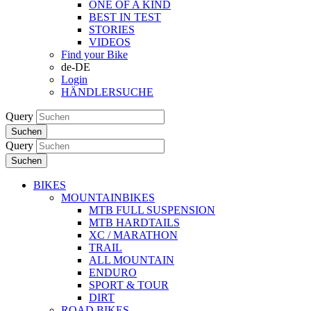
ONE OF A KIND
BEST IN TEST
STORIES
VIDEOS
Find your Bike
de-DE
Login
HÄNDLERSUCHE
Query
Suchen
Query
Suchen
BIKES
MOUNTAINBIKES
MTB FULL SUSPENSION
MTB HARDTAILS
XC / MARATHON
TRAIL
ALL MOUNTAIN
ENDURO
SPORT & TOUR
DIRT
ROAD BIKES