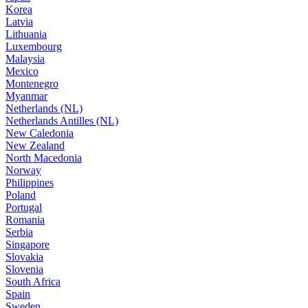
Korea
Latvia
Lithuania
Luxembourg
Malaysia
Mexico
Montenegro
Myanmar
Netherlands (NL)
Netherlands Antilles (NL)
New Caledonia
New Zealand
North Macedonia
Norway
Philippines
Poland
Portugal
Romania
Serbia
Singapore
Slovakia
Slovenia
South Africa
Spain
Sweden