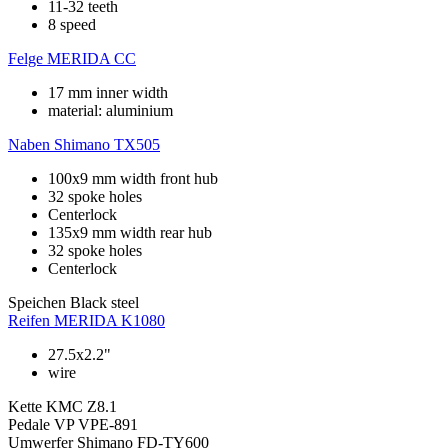
11-32 teeth
8 speed
Felge
MERIDA CC
17 mm inner width
material: aluminium
Naben
Shimano TX505
100x9 mm width front hub
32 spoke holes
Centerlock
135x9 mm width rear hub
32 spoke holes
Centerlock
Speichen
Black steel
Reifen
MERIDA K1080
27.5x2.2"
wire
Kette
KMC Z8.1
Pedale
VP VPE-891
Umwerfer
Shimano FD-TY600