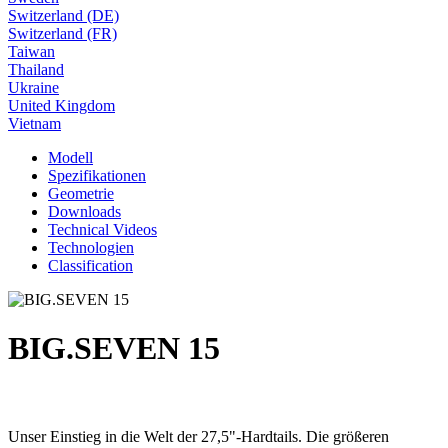
Switzerland (DE)
Switzerland (FR)
Taiwan
Thailand
Ukraine
United Kingdom
Vietnam
Modell
Spezifikationen
Geometrie
Downloads
Technical Videos
Technologien
Classification
BIG.SEVEN 15
Unser Einstieg in die Welt der 27,5"-Hardtails. Die größeren