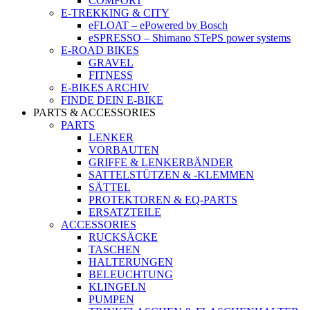
COMFORT
E-TREKKING & CITY
eFLOAT – ePowered by Bosch
eSPRESSO – Shimano STePS power systems
E-ROAD BIKES
GRAVEL
FITNESS
E-BIKES ARCHIV
FINDE DEIN E-BIKE
PARTS & ACCESSORIES
PARTS
LENKER
VORBAUTEN
GRIFFE & LENKERBÄNDER
SATTELSTÜTZEN & -KLEMMEN
SÄTTEL
PROTEKTOREN & EQ-PARTS
ERSATZTEILE
ACCESSORIES
RUCKSÄCKE
TASCHEN
HALTERUNGEN
BELEUCHTUNG
KLINGELN
PUMPEN