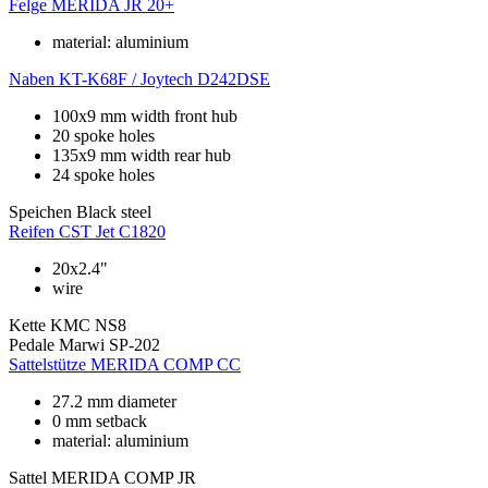
Felge
MERIDA JR 20+
material: aluminium
Naben
KT-K68F / Joytech D242DSE
100x9 mm width front hub
20 spoke holes
135x9 mm width rear hub
24 spoke holes
Speichen
Black steel
Reifen
CST Jet C1820
20x2.4"
wire
Kette
KMC NS8
Pedale
Marwi SP-202
Sattelstütze
MERIDA COMP CC
27.2 mm diameter
0 mm setback
material: aluminium
Sattel
MERIDA COMP JR