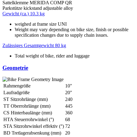
Sattelklemme
MERIDA COMP QR
Parkstütze
kickstand adjustable alloy
Gewicht (ca.)
10.3 kg
weighed at frame size UNI
Weight may vary depending on bike size, finish or possible
specification changes due to supply chain issues.
Zulässiges Gesamtgewicht
80 kg
Total weight of bike, rider and luggage
Geometrie
Rahmengröße
10"
Laufradgröße
20"
ST Sitzrohrlänge (mm)
240
TT Oberrohrlänge (mm)
445
CS Hinterbaulänge (mm)
360
HTA Steuerrohrwinkel (°)
68
STA Sitzrohrwinkel effektiv (°)
72
BD Tretlagerabsenkung (mm)
20