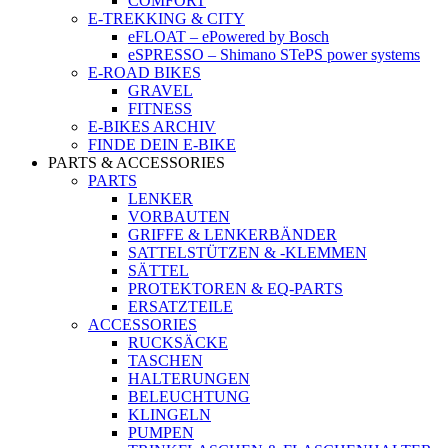
COMFORT
E-TREKKING & CITY
eFLOAT – ePowered by Bosch
eSPRESSO – Shimano STePS power systems
E-ROAD BIKES
GRAVEL
FITNESS
E-BIKES ARCHIV
FINDE DEIN E-BIKE
PARTS & ACCESSORIES
PARTS
LENKER
VORBAUTEN
GRIFFE & LENKERBÄNDER
SATTELSTÜTZEN & -KLEMMEN
SÄTTEL
PROTEKTOREN & EQ-PARTS
ERSATZTEILE
ACCESSORIES
RUCKSÄCKE
TASCHEN
HALTERUNGEN
BELEUCHTUNG
KLINGELN
PUMPEN