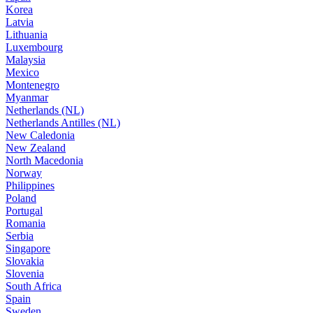
Korea
Latvia
Lithuania
Luxembourg
Malaysia
Mexico
Montenegro
Myanmar
Netherlands (NL)
Netherlands Antilles (NL)
New Caledonia
New Zealand
North Macedonia
Norway
Philippines
Poland
Portugal
Romania
Serbia
Singapore
Slovakia
Slovenia
South Africa
Spain
Sweden