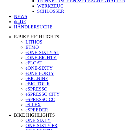
TRINKFLASCHEN & FLASCHENHALTER
WERKZEUG
SCHLÖSSER
NEWS
de-DE
HÄNDLERSUCHE
E-BIKE HIGHLIGHTS
LITHOS
ETMO
eONE-SIXTY SL
eONE-EIGHTY
eFLOAT
eONE-SIXTY
eONE-FORTY
eBIG.NINE
eBIG.TOUR
eSPRESSO
eSPRESSO CITY
eSPRESSO CC
eSILEX
eSPEEDER
BIKE HIGHLIGHTS
ONE-SIXTY
ONE-SIXTY FR