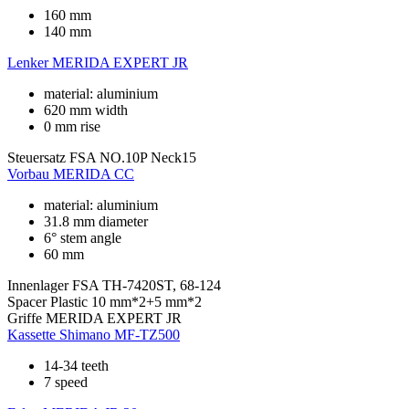
160 mm
140 mm
Lenker
MERIDA EXPERT JR
material: aluminium
620 mm width
0 mm rise
Steuersatz
FSA NO.10P Neck15
Vorbau
MERIDA CC
material: aluminium
31.8 mm diameter
6° stem angle
60 mm
Innenlager
FSA TH-7420ST, 68-124
Spacer
Plastic 10 mm*2+5 mm*2
Griffe
MERIDA EXPERT JR
Kassette
Shimano MF-TZ500
14-34 teeth
7 speed