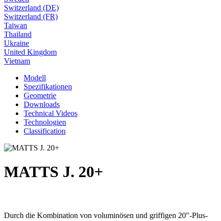
Switzerland (DE)
Switzerland (FR)
Taiwan
Thailand
Ukraine
United Kingdom
Vietnam
Modell
Spezifikationen
Geometrie
Downloads
Technical Videos
Technologien
Classification
MATTS J. 20+
Durch die Kombination von voluminösen und griffigen 20"-Plus-