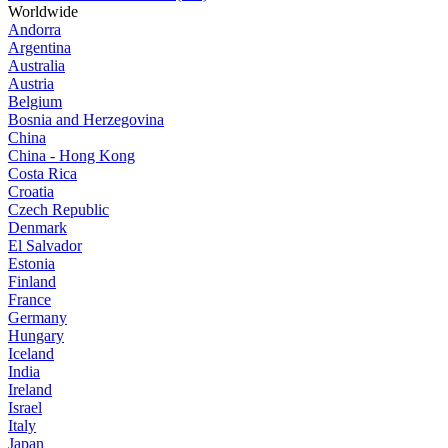
Worldwide
Andorra
Argentina
Australia
Austria
Belgium
Bosnia and Herzegovina
China
China - Hong Kong
Costa Rica
Croatia
Czech Republic
Denmark
El Salvador
Estonia
Finland
France
Germany
Hungary
Iceland
India
Ireland
Israel
Italy
Japan