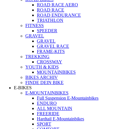
ROAD RACE AERO
ROAD RACE
ROAD ENDURANCE
TRIATHLON
FITNESS
SPEEDER
GRAVEL
GRAVEL
GRAVEL RACE
FRAME-KITS
TREKKING
CROSSWAY
YOUTH & KIDS
MOUNTAINBIKES
BIKES ARCHIV
FINDE DEIN BIKE
E-BIKES
E-MOUNTAINBIKES
Full Suspension E-Mountainbikes
ENDURO
ALL MOUNTAIN
FREERIDE
Hardtail E-Mountainbikes
SPORT