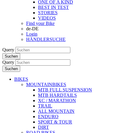
ONE OF A KIND
BEST IN TEST
STORIES
VIDEOS
Find your Bike
de-DE
Login
HÄNDLERSUCHE
Query
Suchen
Query
Suchen
BIKES
MOUNTAINBIKES
MTB FULL SUSPENSION
MTB HARDTAILS
XC / MARATHON
TRAIL
ALL MOUNTAIN
ENDURO
SPORT & TOUR
DIRT
ROAD BIKES