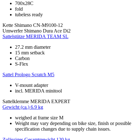
700x28C
fold
tubeless ready
Kette
Shimano CN-M9100-12
Umwerfer
Shimano Dura Ace Di2
Sattelstütze
MERIDA TEAM SL
27.2 mm diameter
15 mm setback
Carbon
S-Flex
Sattel
Prologo Scratch M5
V-mount adapter
incl. MERIDA minitool
Sattelklemme
MERIDA EXPERT
Gewicht (ca.)
6.9 kg
weighed at frame size M
Weight may vary depending on bike size, finish or possible
specification changes due to supply chain issues.
Zulässiges Gesamtgewicht
120 kg