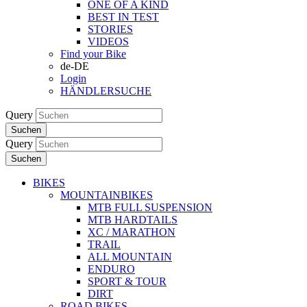
ONE OF A KIND
BEST IN TEST
STORIES
VIDEOS
Find your Bike
de-DE
Login
HÄNDLERSUCHE
Query
Suchen
Query
Suchen
BIKES
MOUNTAINBIKES
MTB FULL SUSPENSION
MTB HARDTAILS
XC / MARATHON
TRAIL
ALL MOUNTAIN
ENDURO
SPORT & TOUR
DIRT
ROAD BIKES