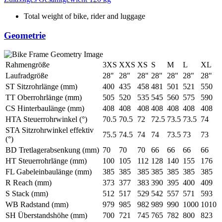
Total weight of bike, rider and luggage
Geometrie
Rahmengröße
3XS
XXS
XS
S
M
L
XL
Laufradgröße
28"
28"
28"
28"
28"
28"
28"
ST Sitzrohrlänge (mm)
400
435
458
481
501
521
550
TT Oberrohrlänge (mm)
505
520
535
545
560
575
590
CS Hinterbaulänge (mm)
408
408
408
408
408
408
408
HTA Steuerrohrwinkel (°)
70.5
70.5
72
72.5
73.5
73.5
74
STA Sitzrohrwinkel effektiv
75.5
74.5
74
74
73.5
73
73
(°)
BD Tretlagerabsenkung (mm)
70
70
70
66
66
66
66
HT Steuerrohrlänge (mm)
100
105
112
128
140
155
176
FL Gabeleinbaulänge (mm)
385
385
385
385
385
385
385
R Reach (mm)
373
377
383
390
395
400
409
S Stack (mm)
512
517
529
542
557
571
593
WB Radstand (mm)
979
985
982
989
990
1000
1010
SH Überstandshöhe (mm)
700
721
745
765
782
800
823