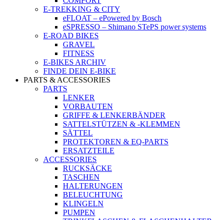
COMFORT
E-TREKKING & CITY
eFLOAT – ePowered by Bosch
eSPRESSO – Shimano STePS power systems
E-ROAD BIKES
GRAVEL
FITNESS
E-BIKES ARCHIV
FINDE DEIN E-BIKE
PARTS & ACCESSORIES
PARTS
LENKER
VORBAUTEN
GRIFFE & LENKERBÄNDER
SATTELSTÜTZEN & -KLEMMEN
SÄTTEL
PROTEKTOREN & EQ-PARTS
ERSATZTEILE
ACCESSORIES
RUCKSÄCKE
TASCHEN
HALTERUNGEN
BELEUCHTUNG
KLINGELN
PUMPEN