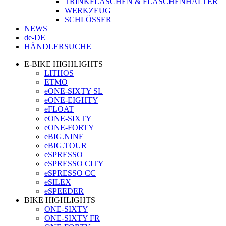
TRINKFLASCHEN & FLASCHENHALTER
WERKZEUG
SCHLÖSSER
NEWS
de-DE
HÄNDLERSUCHE
E-BIKE HIGHLIGHTS
LITHOS
ETMO
eONE-SIXTY SL
eONE-EIGHTY
eFLOAT
eONE-SIXTY
eONE-FORTY
eBIG.NINE
eBIG.TOUR
eSPRESSO
eSPRESSO CITY
eSPRESSO CC
eSILEX
eSPEEDER
BIKE HIGHLIGHTS
ONE-SIXTY
ONE-SIXTY FR