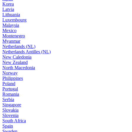
Korea
Latvia
Lithuania
Luxembourg
Malaysia
Mexico
Montenegro
Myanmar
Netherlands (NL)
Netherlands Antilles (NL)
New Caledonia
New Zealand
North Macedonia
Norway
Philippines
Poland
Portugal
Romania
Serbia
Singapore
Slovakia
Slovenia
South Africa
Spain
Sweden