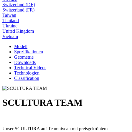
Switzerland (DE)
Switzerland (FR)
Taiwan
Thailand
Ukraine
United Kingdom
Vietnam
Modell
Spezifikationen
Geometrie
Downloads
Technical Videos
Technologien
Classification
SCULTURA TEAM
Unser SCULTURA auf Teamniveau mit preisgekröntem