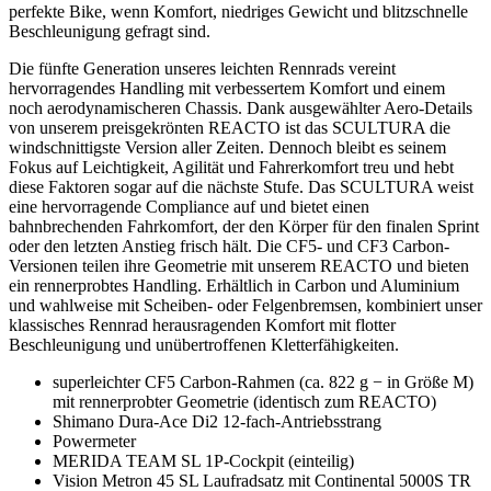
perfekte Bike, wenn Komfort, niedriges Gewicht und blitzschnelle
Beschleunigung gefragt sind.
Die fünfte Generation unseres leichten Rennrads vereint
hervorragendes Handling mit verbessertem Komfort und einem
noch aerodynamischeren Chassis. Dank ausgewählter Aero-Details
von unserem preisgekrönten REACTO ist das SCULTURA die
windschnittigste Version aller Zeiten. Dennoch bleibt es seinem
Fokus auf Leichtigkeit, Agilität und Fahrerkomfort treu und hebt
diese Faktoren sogar auf die nächste Stufe. Das SCULTURA weist
eine hervorragende Compliance auf und bietet einen
bahnbrechenden Fahrkomfort, der den Körper für den finalen Sprint
oder den letzten Anstieg frisch hält. Die CF5- und CF3 Carbon-
Versionen teilen ihre Geometrie mit unserem REACTO und bieten
ein rennerprobtes Handling. Erhältlich in Carbon und Aluminium
und wahlweise mit Scheiben- oder Felgenbremsen, kombiniert unser
klassisches Rennrad herausragenden Komfort mit flotter
Beschleunigung und unübertroffenen Kletterfähigkeiten.
superleichter CF5 Carbon-Rahmen (ca. 822 g − in Größe M)
mit rennerprobter Geometrie (identisch zum REACTO)
Shimano Dura-Ace Di2 12-fach-Antriebsstrang
Powermeter
MERIDA TEAM SL 1P-Cockpit (einteilig)
Vision Metron 45 SL Laufradsatz mit Continental 5000S TR