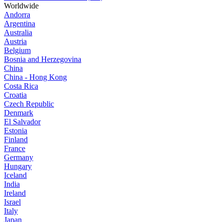
Worldwide
Andorra
Argentina
Australia
Austria
Belgium
Bosnia and Herzegovina
China
China - Hong Kong
Costa Rica
Croatia
Czech Republic
Denmark
El Salvador
Estonia
Finland
France
Germany
Hungary
Iceland
India
Ireland
Israel
Italy
Japan