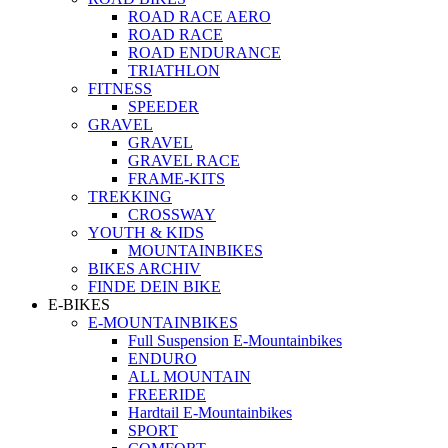
ROAD RACE AERO
ROAD RACE
ROAD ENDURANCE
TRIATHLON
FITNESS
SPEEDER
GRAVEL
GRAVEL
GRAVEL RACE
FRAME-KITS
TREKKING
CROSSWAY
YOUTH & KIDS
MOUNTAINBIKES
BIKES ARCHIV
FINDE DEIN BIKE
E-BIKES
E-MOUNTAINBIKES
Full Suspension E-Mountainbikes
ENDURO
ALL MOUNTAIN
FREERIDE
Hardtail E-Mountainbikes
SPORT