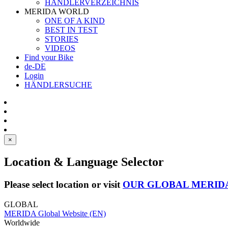
HÄNDLERVERZEICHNIS
MERIDA WORLD
ONE OF A KIND
BEST IN TEST
STORIES
VIDEOS
Find your Bike
de-DE
Login
HÄNDLERSUCHE
×
Location & Language Selector
Please select location or visit
OUR GLOBAL MERID
GLOBAL
MERIDA Global Website (EN)
Worldwide