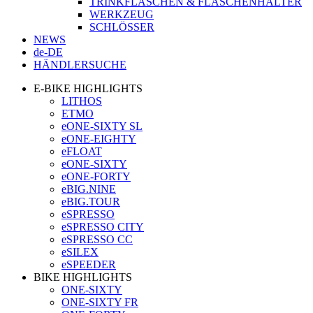
TRINKFLASCHEN & FLASCHENHALTER
WERKZEUG
SCHLÖSSER
NEWS
de-DE
HÄNDLERSUCHE
E-BIKE HIGHLIGHTS
LITHOS
ETMO
eONE-SIXTY SL
eONE-EIGHTY
eFLOAT
eONE-SIXTY
eONE-FORTY
eBIG.NINE
eBIG.TOUR
eSPRESSO
eSPRESSO CITY
eSPRESSO CC
eSILEX
eSPEEDER
BIKE HIGHLIGHTS
ONE-SIXTY
ONE-SIXTY FR