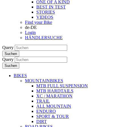
ONE OF A KIND
BEST IN TEST
STORIES
VIDEOS
Find your Bike
de-DE
Login
HÄNDLERSUCHE
Query
Suchen
Query
Suchen
BIKES
MOUNTAINBIKES
MTB FULL SUSPENSION
MTB HARDTAILS
XC / MARATHON
TRAIL
ALL MOUNTAIN
ENDURO
SPORT & TOUR
DIRT
ROAD BIKES