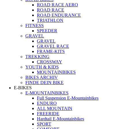
ROAD RACE AERO
ROAD RACE
ROAD ENDURANCE
TRIATHLON
FITNESS
SPEEDER
GRAVEL
GRAVEL
GRAVEL RACE
FRAME-KITS
TREKKING
CROSSWAY
YOUTH & KIDS
MOUNTAINBIKES
BIKES ARCHIV
FINDE DEIN BIKE
E-BIKES
E-MOUNTAINBIKES
Full Suspension E-Mountainbikes
ENDURO
ALL MOUNTAIN
FREERIDE
Hardtail E-Mountainbikes
SPORT