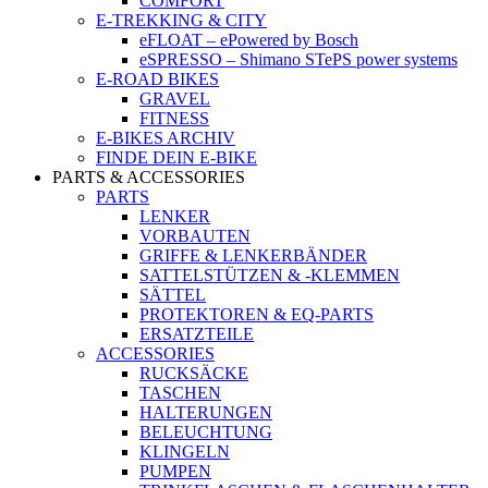
COMFORT
E-TREKKING & CITY
eFLOAT – ePowered by Bosch
eSPRESSO – Shimano STePS power systems
E-ROAD BIKES
GRAVEL
FITNESS
E-BIKES ARCHIV
FINDE DEIN E-BIKE
PARTS & ACCESSORIES
PARTS
LENKER
VORBAUTEN
GRIFFE & LENKERBÄNDER
SATTELSTÜTZEN & -KLEMMEN
SÄTTEL
PROTEKTOREN & EQ-PARTS
ERSATZTEILE
ACCESSORIES
RUCKSÄCKE
TASCHEN
HALTERUNGEN
BELEUCHTUNG
KLINGELN
PUMPEN