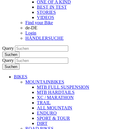
ONE OF A KIND
BEST IN TEST
STORIES
VIDEOS
Find your Bike
de-DE
Login
HÄNDLERSUCHE
Query
Suchen
Query
Suchen
BIKES
MOUNTAINBIKES
MTB FULL SUSPENSION
MTB HARDTAILS
XC / MARATHON
TRAIL
ALL MOUNTAIN
ENDURO
SPORT & TOUR
DIRT
ROAD BIKES