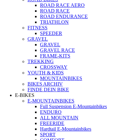
ROAD RACE AERO
ROAD RACE
ROAD ENDURANCE
TRIATHLON
FITNESS
SPEEDER
GRAVEL
GRAVEL
GRAVEL RACE
FRAME-KITS
TREKKING
CROSSWAY
YOUTH & KIDS
MOUNTAINBIKES
BIKES ARCHIV
FINDE DEIN BIKE
E-BIKES
E-MOUNTAINBIKES
Full Suspension E-Mountainbikes
ENDURO
ALL MOUNTAIN
FREERIDE
Hardtail E-Mountainbikes
SPORT