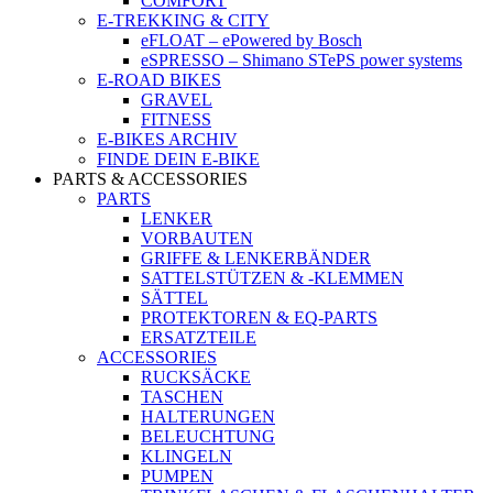
COMFORT
E-TREKKING & CITY
eFLOAT – ePowered by Bosch
eSPRESSO – Shimano STePS power systems
E-ROAD BIKES
GRAVEL
FITNESS
E-BIKES ARCHIV
FINDE DEIN E-BIKE
PARTS & ACCESSORIES
PARTS
LENKER
VORBAUTEN
GRIFFE & LENKERBÄNDER
SATTELSTÜTZEN & -KLEMMEN
SÄTTEL
PROTEKTOREN & EQ-PARTS
ERSATZTEILE
ACCESSORIES
RUCKSÄCKE
TASCHEN
HALTERUNGEN
BELEUCHTUNG
KLINGELN
PUMPEN