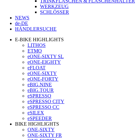
TRINKFLASCHEN & FLASCHENHALTER
WERKZEUG
SCHLÖSSER
NEWS
de-DE
HÄNDLERSUCHE
E-BIKE HIGHLIGHTS
LITHOS
ETMO
eONE-SIXTY SL
eONE-EIGHTY
eFLOAT
eONE-SIXTY
eONE-FORTY
eBIG.NINE
eBIG.TOUR
eSPRESSO
eSPRESSO CITY
eSPRESSO CC
eSILEX
eSPEEDER
BIKE HIGHLIGHTS
ONE-SIXTY
ONE-SIXTY FR