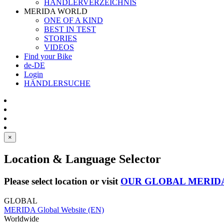
HÄNDLERVERZEICHNIS
MERIDA WORLD
ONE OF A KIND
BEST IN TEST
STORIES
VIDEOS
Find your Bike
de-DE
Login
HÄNDLERSUCHE
×
Location & Language Selector
Please select location or visit
OUR GLOBAL MERID
GLOBAL
MERIDA Global Website (EN)
Worldwide