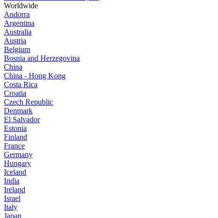
Worldwide
Andorra
Argentina
Australia
Austria
Belgium
Bosnia and Herzegovina
China
China - Hong Kong
Costa Rica
Croatia
Czech Republic
Denmark
El Salvador
Estonia
Finland
France
Germany
Hungary
Iceland
India
Ireland
Israel
Italy
Japan