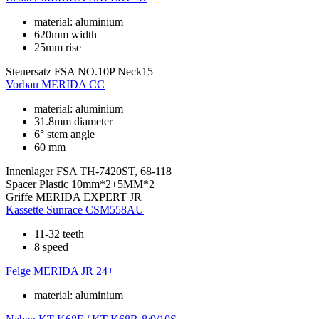
material: aluminium
620mm width
25mm rise
Steuersatz
FSA NO.10P Neck15
Vorbau
MERIDA CC
material: aluminium
31.8mm diameter
6° stem angle
60 mm
Innenlager
FSA TH-7420ST, 68-118
Spacer
Plastic 10mm*2+5MM*2
Griffe
MERIDA EXPERT JR
Kassette
Sunrace CSM558AU
11-32 teeth
8 speed
Felge
MERIDA JR 24+
material: aluminium