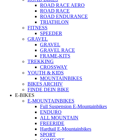
ROAD RACE AERO
ROAD RACE
ROAD ENDURANCE
TRIATHLON
FITNESS
SPEEDER
GRAVEL
GRAVEL
GRAVEL RACE
FRAME-KITS
TREKKING
CROSSWAY
YOUTH & KIDS
MOUNTAINBIKES
BIKES ARCHIV
FINDE DEIN BIKE
E-BIKES
E-MOUNTAINBIKES
Full Suspension E-Mountainbikes
ENDURO
ALL MOUNTAIN
FREERIDE
Hardtail E-Mountainbikes
SPORT