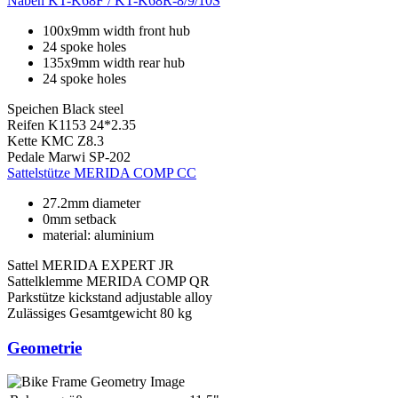
Naben
KT-K68F / KT-K68R-8/9/10S
100x9mm width front hub
24 spoke holes
135x9mm width rear hub
24 spoke holes
Speichen
Black steel
Reifen
K1153 24*2.35
Kette
KMC Z8.3
Pedale
Marwi SP-202
Sattelstütze
MERIDA COMP CC
27.2mm diameter
0mm setback
material: aluminium
Sattel
MERIDA EXPERT JR
Sattelklemme
MERIDA COMP QR
Parkstütze
kickstand adjustable alloy
Zulässiges Gesamtgewicht
80 kg
Geometrie