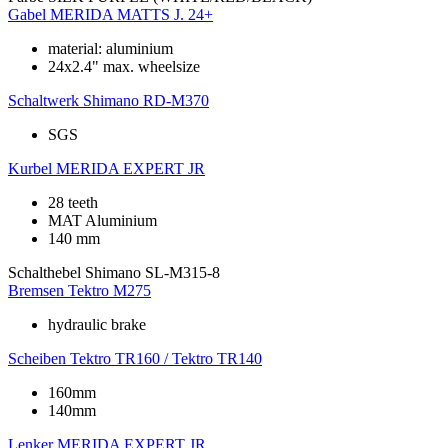
Gabel
MERIDA MATTS J. 24+
material: aluminium
24x2.4" max. wheelsize
Schaltwerk
Shimano RD-M370
SGS
Kurbel
MERIDA EXPERT JR
28 teeth
MAT Aluminium
140 mm
Schalthebel
Shimano SL-M315-8
Bremsen
Tektro M275
hydraulic brake
Scheiben
Tektro TR160 / Tektro TR140
160mm
140mm
Lenker
MERIDA EXPERT JR