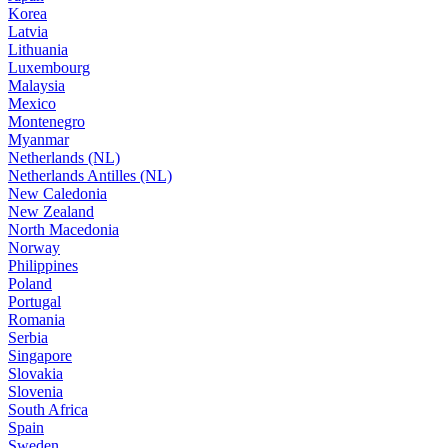
Korea
Latvia
Lithuania
Luxembourg
Malaysia
Mexico
Montenegro
Myanmar
Netherlands (NL)
Netherlands Antilles (NL)
New Caledonia
New Zealand
North Macedonia
Norway
Philippines
Poland
Portugal
Romania
Serbia
Singapore
Slovakia
Slovenia
South Africa
Spain
Sweden