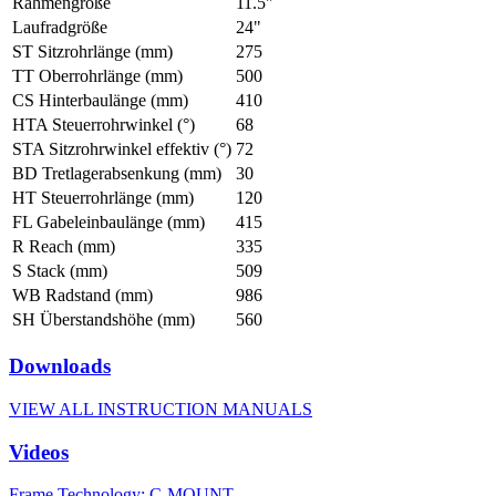
Rahmengröße
11.5"
Laufradgröße
24"
ST Sitzrohrlänge (mm)
275
TT Oberrohrlänge (mm)
500
CS Hinterbaulänge (mm)
410
HTA Steuerrohrwinkel (°)
68
STA Sitzrohrwinkel effektiv (°)
72
BD Tretlagerabsenkung (mm)
30
HT Steuerrohrlänge (mm)
120
FL Gabeleinbaulänge (mm)
415
R Reach (mm)
335
S Stack (mm)
509
WB Radstand (mm)
986
SH Überstandshöhe (mm)
560
Downloads
VIEW ALL INSTRUCTION MANUALS
Videos
Frame Technology: C-MOUNT