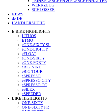
TRINKFLASCHEN & FLASCHENHALTER
WERKZEUG
SCHLÖSSER
NEWS
de-DE
HÄNDLERSUCHE
E-BIKE HIGHLIGHTS
LITHOS
ETMO
eONE-SIXTY SL
eONE-EIGHTY
eFLOAT
eONE-SIXTY
eONE-FORTY
eBIG.NINE
eBIG.TOUR
eSPRESSO
eSPRESSO CITY
eSPRESSO CC
eSILEX
eSPEEDER
BIKE HIGHLIGHTS
ONE-SIXTY
ONE-SIXTY FR