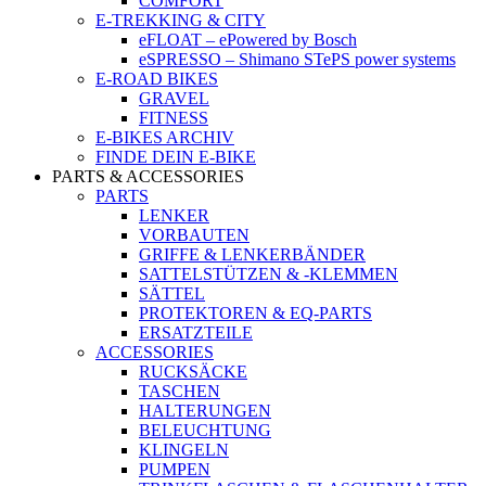
COMFORT
E-TREKKING & CITY
eFLOAT – ePowered by Bosch
eSPRESSO – Shimano STePS power systems
E-ROAD BIKES
GRAVEL
FITNESS
E-BIKES ARCHIV
FINDE DEIN E-BIKE
PARTS & ACCESSORIES
PARTS
LENKER
VORBAUTEN
GRIFFE & LENKERBÄNDER
SATTELSTÜTZEN & -KLEMMEN
SÄTTEL
PROTEKTOREN & EQ-PARTS
ERSATZTEILE
ACCESSORIES
RUCKSÄCKE
TASCHEN
HALTERUNGEN
BELEUCHTUNG
KLINGELN
PUMPEN