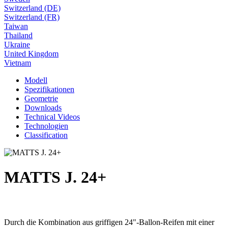
Switzerland (DE)
Switzerland (FR)
Taiwan
Thailand
Ukraine
United Kingdom
Vietnam
Modell
Spezifikationen
Geometrie
Downloads
Technical Videos
Technologien
Classification
MATTS J. 24+
Durch die Kombination aus griffigen 24"-Ballon-Reifen mit einer