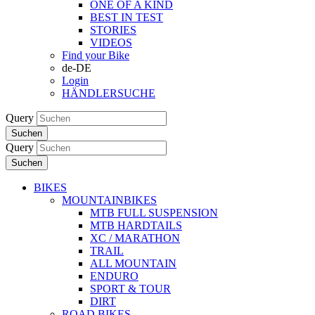
ONE OF A KIND
BEST IN TEST
STORIES
VIDEOS
Find your Bike
de-DE
Login
HÄNDLERSUCHE
Query
Suchen
Query
Suchen
BIKES
MOUNTAINBIKES
MTB FULL SUSPENSION
MTB HARDTAILS
XC / MARATHON
TRAIL
ALL MOUNTAIN
ENDURO
SPORT & TOUR
DIRT
ROAD BIKES