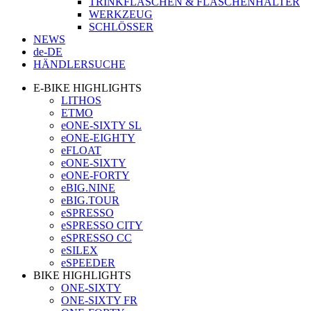
TRINKFLASCHEN & FLASCHENHALTER
WERKZEUG
SCHLÖSSER
NEWS
de-DE
HÄNDLERSUCHE
E-BIKE HIGHLIGHTS
LITHOS
ETMO
eONE-SIXTY SL
eONE-EIGHTY
eFLOAT
eONE-SIXTY
eONE-FORTY
eBIG.NINE
eBIG.TOUR
eSPRESSO
eSPRESSO CITY
eSPRESSO CC
eSILEX
eSPEEDER
BIKE HIGHLIGHTS
ONE-SIXTY
ONE-SIXTY FR