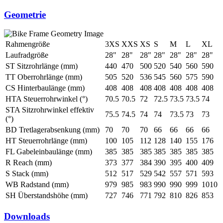
Geometrie
Rahmengröße
3XS
XXS
XS
S
M
L
XL
Laufradgröße
28"
28"
28"
28"
28"
28"
28"
ST Sitzrohrlänge (mm)
440
470
500
520
540
560
590
TT Oberrohrlänge (mm)
505
520
536
545
560
575
590
CS Hinterbaulänge (mm)
408
408
408
408
408
408
408
HTA Steuerrohrwinkel (°)
70.5
70.5
72
72.5
73.5
73.5
74
STA Sitzrohrwinkel effektiv
75.5
74.5
74
74
73.5
73
73
(°)
BD Tretlagerabsenkung (mm)
70
70
70
66
66
66
66
HT Steuerrohrlänge (mm)
100
105
112
128
140
155
176
FL Gabeleinbaulänge (mm)
385
385
385
385
385
385
385
R Reach (mm)
373
377
384
390
395
400
409
S Stack (mm)
512
517
529
542
557
571
593
WB Radstand (mm)
979
985
983
990
990
999
1010
SH Überstandshöhe (mm)
727
746
771
792
810
826
853
Downloads