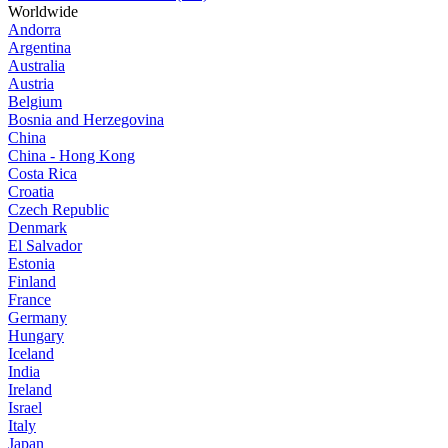
Worldwide
Andorra
Argentina
Australia
Austria
Belgium
Bosnia and Herzegovina
China
China - Hong Kong
Costa Rica
Croatia
Czech Republic
Denmark
El Salvador
Estonia
Finland
France
Germany
Hungary
Iceland
India
Ireland
Israel
Italy
Japan