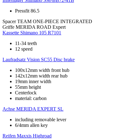
Innenlager
Shimano SM-BB72-41B
Pressfit 86.5
Spacer
TEAM ONE-PIECE INTEGRATED
Griffe
MERIDA ROAD Expert
Kassette
Shimano 105 R7101
11-34 teeth
12 speed
Laufradsatz
Vision SC55 Disc brake
100x12mm width front hub
142x12mm width rear hub
19mm inner width
55mm height
Centerlock
material: carbon
Achse
MERIDA EXPERT SL
including removable lever
6/4mm allen key
Reifen
Maxxis Highroad