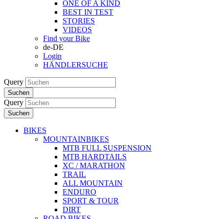
ONE OF A KIND
BEST IN TEST
STORIES
VIDEOS
Find your Bike
de-DE
Login
HÄNDLERSUCHE
Query
Suchen
Query
Suchen
BIKES
MOUNTAINBIKES
MTB FULL SUSPENSION
MTB HARDTAILS
XC / MARATHON
TRAIL
ALL MOUNTAIN
ENDURO
SPORT & TOUR
DIRT
ROAD BIKES