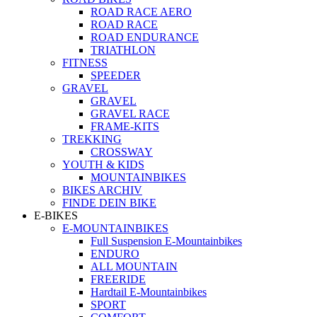
ROAD RACE AERO
ROAD RACE
ROAD ENDURANCE
TRIATHLON
FITNESS
SPEEDER
GRAVEL
GRAVEL
GRAVEL RACE
FRAME-KITS
TREKKING
CROSSWAY
YOUTH & KIDS
MOUNTAINBIKES
BIKES ARCHIV
FINDE DEIN BIKE
E-BIKES
E-MOUNTAINBIKES
Full Suspension E-Mountainbikes
ENDURO
ALL MOUNTAIN
FREERIDE
Hardtail E-Mountainbikes
SPORT