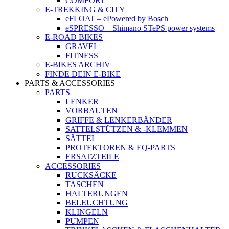
COMFORT
E-TREKKING & CITY
eFLOAT – ePowered by Bosch
eSPRESSO – Shimano STePS power systems
E-ROAD BIKES
GRAVEL
FITNESS
E-BIKES ARCHIV
FINDE DEIN E-BIKE
PARTS & ACCESSORIES
PARTS
LENKER
VORBAUTEN
GRIFFE & LENKERBÄNDER
SATTELSTÜTZEN & -KLEMMEN
SÄTTEL
PROTEKTOREN & EQ-PARTS
ERSATZTEILE
ACCESSORIES
RUCKSÄCKE
TASCHEN
HALTERUNGEN
BELEUCHTUNG
KLINGELN
PUMPEN