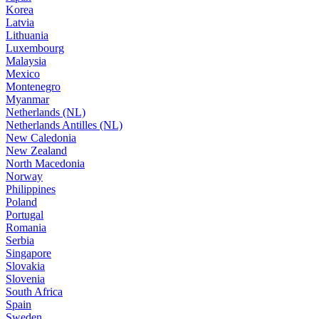
Korea
Latvia
Lithuania
Luxembourg
Malaysia
Mexico
Montenegro
Myanmar
Netherlands (NL)
Netherlands Antilles (NL)
New Caledonia
New Zealand
North Macedonia
Norway
Philippines
Poland
Portugal
Romania
Serbia
Singapore
Slovakia
Slovenia
South Africa
Spain
Sweden