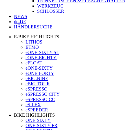
TRINKFLASCHEN & FLASCHENHALTER
WERKZEUG
SCHLÖSSER
NEWS
de-DE
HÄNDLERSUCHE
E-BIKE HIGHLIGHTS
LITHOS
ETMO
eONE-SIXTY SL
eONE-EIGHTY
eFLOAT
eONE-SIXTY
eONE-FORTY
eBIG.NINE
eBIG.TOUR
eSPRESSO
eSPRESSO CITY
eSPRESSO CC
eSILEX
eSPEEDER
BIKE HIGHLIGHTS
ONE-SIXTY
ONE-SIXTY FR