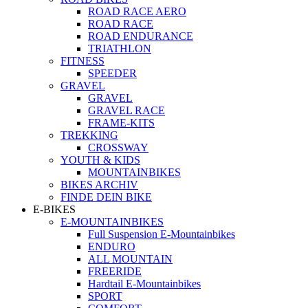
ROAD RACE AERO
ROAD RACE
ROAD ENDURANCE
TRIATHLON
FITNESS
SPEEDER
GRAVEL
GRAVEL
GRAVEL RACE
FRAME-KITS
TREKKING
CROSSWAY
YOUTH & KIDS
MOUNTAINBIKES
BIKES ARCHIV
FINDE DEIN BIKE
E-BIKES
E-MOUNTAINBIKES
Full Suspension E-Mountainbikes
ENDURO
ALL MOUNTAIN
FREERIDE
Hardtail E-Mountainbikes
SPORT