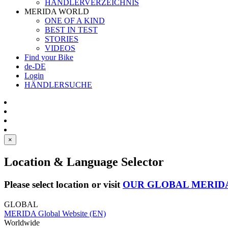
HÄNDLERVERZEICHNIS
MERIDA WORLD
ONE OF A KIND
BEST IN TEST
STORIES
VIDEOS
Find your Bike
de-DE
Login
HÄNDLERSUCHE
×
Location & Language Selector
Please select location or visit
OUR GLOBAL MERID
GLOBAL
MERIDA Global Website (EN)
Worldwide