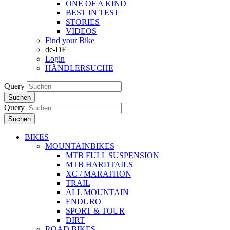
ONE OF A KIND
BEST IN TEST
STORIES
VIDEOS
Find your Bike
de-DE
Login
HÄNDLERSUCHE
Query
Suchen
Query
Suchen
BIKES
MOUNTAINBIKES
MTB FULL SUSPENSION
MTB HARDTAILS
XC / MARATHON
TRAIL
ALL MOUNTAIN
ENDURO
SPORT & TOUR
DIRT
ROAD BIKES