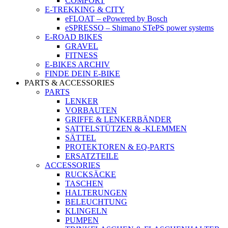
COMFORT
E-TREKKING & CITY
eFLOAT – ePowered by Bosch
eSPRESSO – Shimano STePS power systems
E-ROAD BIKES
GRAVEL
FITNESS
E-BIKES ARCHIV
FINDE DEIN E-BIKE
PARTS & ACCESSORIES
PARTS
LENKER
VORBAUTEN
GRIFFE & LENKERBÄNDER
SATTELSTÜTZEN & -KLEMMEN
SÄTTEL
PROTEKTOREN & EQ-PARTS
ERSATZTEILE
ACCESSORIES
RUCKSÄCKE
TASCHEN
HALTERUNGEN
BELEUCHTUNG
KLINGELN
PUMPEN