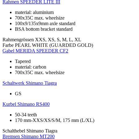
Rahmen
SPEEDER LITE III
material: aluminium
700x35C max. wheelsize
100x9/135x9mm axle standard
BSA bottom bracket standard
Rahmengrössen
XXS, XS, S, M, L, XL
Farbe
PEARL WHITE (GUARDED GOLD)
Gabel
MERIDA SPEEDER CF2
Tapered
material: carbon
700x35C max. wheelsize
Schaltwerk
Shimano Tiagra
GS
Kurbel
Shimano RS400
50-34 teeth
170 mm-XXS/XS/S/M, 175 mm (L/XL)
Schalthebel
Shimano Tiagra
Bremsen
Shimano MT200