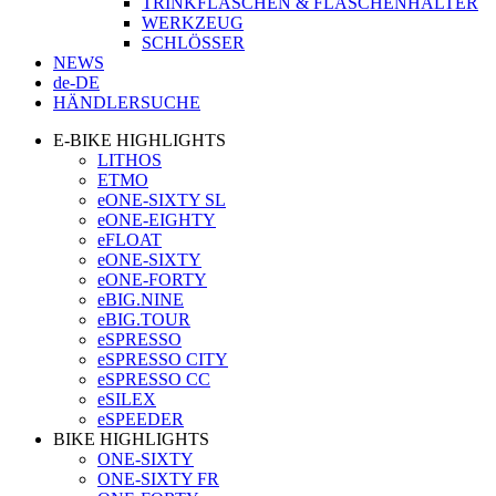
TRINKFLASCHEN & FLASCHENHALTER
WERKZEUG
SCHLÖSSER
NEWS
de-DE
HÄNDLERSUCHE
E-BIKE HIGHLIGHTS
LITHOS
ETMO
eONE-SIXTY SL
eONE-EIGHTY
eFLOAT
eONE-SIXTY
eONE-FORTY
eBIG.NINE
eBIG.TOUR
eSPRESSO
eSPRESSO CITY
eSPRESSO CC
eSILEX
eSPEEDER
BIKE HIGHLIGHTS
ONE-SIXTY
ONE-SIXTY FR