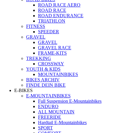
ROAD RACE AERO
ROAD RACE
ROAD ENDURANCE
TRIATHLON
FITNESS
SPEEDER
GRAVEL
GRAVEL
GRAVEL RACE
FRAME-KITS
TREKKING
CROSSWAY
YOUTH & KIDS
MOUNTAINBIKES
BIKES ARCHIV
FINDE DEIN BIKE
E-BIKES
E-MOUNTAINBIKES
Full Suspension E-Mountainbikes
ENDURO
ALL MOUNTAIN
FREERIDE
Hardtail E-Mountainbikes
SPORT