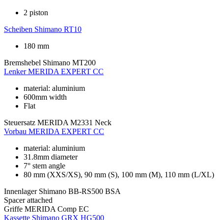
2 piston
Scheiben
Shimano RT10
180 mm
Bremshebel
Shimano MT200
Lenker
MERIDA EXPERT CC
material: aluminium
600mm width
Flat
Steuersatz
MERIDA M2331 Neck
Vorbau
MERIDA EXPERT CC
material: aluminium
31.8mm diameter
7° stem angle
80 mm (XXS/XS), 90 mm (S), 100 mm (M), 110 mm (L/XL)
Innenlager
Shimano BB-RS500 BSA
Spacer
attached
Griffe
MERIDA Comp EC
Kassette
Shimano GRX HG500