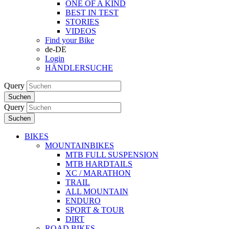
ONE OF A KIND
BEST IN TEST
STORIES
VIDEOS
Find your Bike
de-DE
Login
HÄNDLERSUCHE
Query
Suchen
Query
Suchen
BIKES
MOUNTAINBIKES
MTB FULL SUSPENSION
MTB HARDTAILS
XC / MARATHON
TRAIL
ALL MOUNTAIN
ENDURO
SPORT & TOUR
DIRT
ROAD BIKES