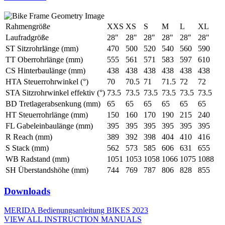
Rahmengröße
XXS
XS
S
M
L
XL
Laufradgröße
28"
28"
28"
28"
28"
28"
ST Sitzrohrlänge (mm)
470
500
520
540
560
590
TT Oberrohrlänge (mm)
555
561
571
583
597
610
CS Hinterbaulänge (mm)
438
438
438
438
438
438
HTA Steuerrohrwinkel (°)
70
70.5
71
71.5
72
72
STA Sitzrohrwinkel effektiv (°)
73.5
73.5
73.5
73.5
73.5
73.5
BD Tretlagerabsenkung (mm)
65
65
65
65
65
65
HT Steuerrohrlänge (mm)
150
160
170
190
215
240
FL Gabeleinbaulänge (mm)
395
395
395
395
395
395
R Reach (mm)
389
392
398
404
410
416
S Stack (mm)
562
573
585
606
631
655
WB Radstand (mm)
1051
1053
1058
1066
1075
1088
SH Überstandshöhe (mm)
744
769
787
806
828
855
Downloads
MERIDA Bedienungsanleitung BIKES 2023
VIEW ALL INSTRUCTION MANUALS