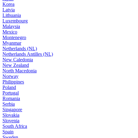
Korea
Latvia
Lithuania
Luxembourg
Malaysia
Mexico
Montenegro
Myanmar
Netherlands (NL)
Netherlands Antilles (NL)
New Caledonia
New Zealand
North Macedonia
Norway
Philippines
Poland
Portugal
Romania
Serbia
Singapore
Slovakia
Slovenia
South Africa
Spain
Sweden