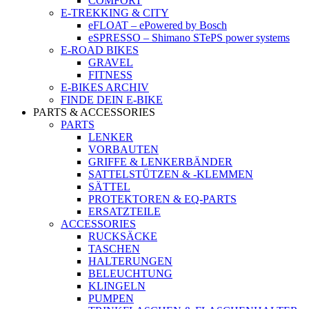
COMFORT
E-TREKKING & CITY
eFLOAT – ePowered by Bosch
eSPRESSO – Shimano STePS power systems
E-ROAD BIKES
GRAVEL
FITNESS
E-BIKES ARCHIV
FINDE DEIN E-BIKE
PARTS & ACCESSORIES
PARTS
LENKER
VORBAUTEN
GRIFFE & LENKERBÄNDER
SATTELSTÜTZEN & -KLEMMEN
SÄTTEL
PROTEKTOREN & EQ-PARTS
ERSATZTEILE
ACCESSORIES
RUCKSÄCKE
TASCHEN
HALTERUNGEN
BELEUCHTUNG
KLINGELN
PUMPEN