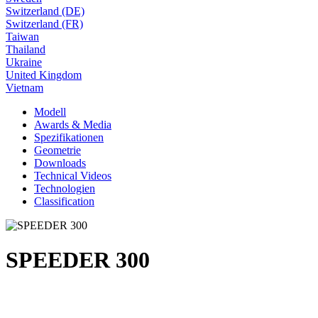
Switzerland (DE)
Switzerland (FR)
Taiwan
Thailand
Ukraine
United Kingdom
Vietnam
Modell
Awards & Media
Spezifikationen
Geometrie
Downloads
Technical Videos
Technologien
Classification
SPEEDER 300