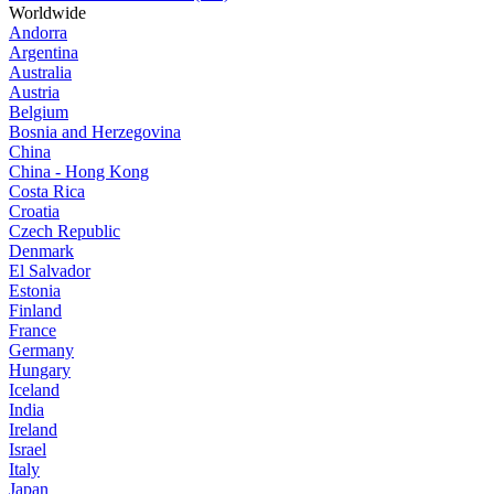
Worldwide
Andorra
Argentina
Australia
Austria
Belgium
Bosnia and Herzegovina
China
China - Hong Kong
Costa Rica
Croatia
Czech Republic
Denmark
El Salvador
Estonia
Finland
France
Germany
Hungary
Iceland
India
Ireland
Israel
Italy
Japan