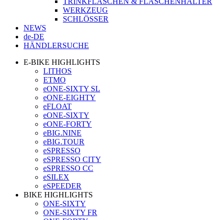
TRINKFLASCHEN & FLASCHENHALTER
WERKZEUG
SCHLÖSSER
NEWS
de-DE
HÄNDLERSUCHE
E-BIKE HIGHLIGHTS
LITHOS
ETMO
eONE-SIXTY SL
eONE-EIGHTY
eFLOAT
eONE-SIXTY
eONE-FORTY
eBIG.NINE
eBIG.TOUR
eSPRESSO
eSPRESSO CITY
eSPRESSO CC
eSILEX
eSPEEDER
BIKE HIGHLIGHTS
ONE-SIXTY
ONE-SIXTY FR