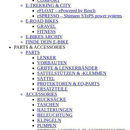
COMFORT
E-TREKKING & CITY
eFLOAT – ePowered by Bosch
eSPRESSO – Shimano STePS power systems
E-ROAD BIKES
GRAVEL
FITNESS
E-BIKES ARCHIV
FINDE DEIN E-BIKE
PARTS & ACCESSORIES
PARTS
LENKER
VORBAUTEN
GRIFFE & LENKERBÄNDER
SATTELSTÜTZEN & -KLEMMEN
SÄTTEL
PROTEKTOREN & EQ-PARTS
ERSATZTEILE
ACCESSORIES
RUCKSÄCKE
TASCHEN
HALTERUNGEN
BELEUCHTUNG
KLINGELN
PUMPEN