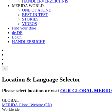
HÄNDLERVERZEICHNIS
MERIDA WORLD
ONE OF A KIND
BEST IN TEST
STORIES
VIDEOS
Find your Bike
de-DE
Login
HÄNDLERSUCHE
×
Location & Language Selector
Please select location or visit
OUR GLOBAL MERID
GLOBAL
MERIDA Global Website (EN)
Worldwide