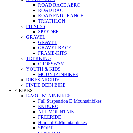
ROAD RACE AERO
ROAD RACE
ROAD ENDURANCE
TRIATHLON
FITNESS
SPEEDER
GRAVEL
GRAVEL
GRAVEL RACE
FRAME-KITS
TREKKING
CROSSWAY
YOUTH & KIDS
MOUNTAINBIKES
BIKES ARCHIV
FINDE DEIN BIKE
E-BIKES
E-MOUNTAINBIKES
Full Suspension E-Mountainbikes
ENDURO
ALL MOUNTAIN
FREERIDE
Hardtail E-Mountainbikes
SPORT