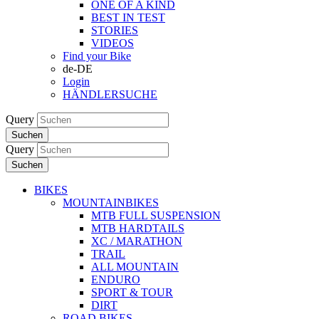
ONE OF A KIND
BEST IN TEST
STORIES
VIDEOS
Find your Bike
de-DE
Login
HÄNDLERSUCHE
Query
Suchen
Query
Suchen
BIKES
MOUNTAINBIKES
MTB FULL SUSPENSION
MTB HARDTAILS
XC / MARATHON
TRAIL
ALL MOUNTAIN
ENDURO
SPORT & TOUR
DIRT
ROAD BIKES