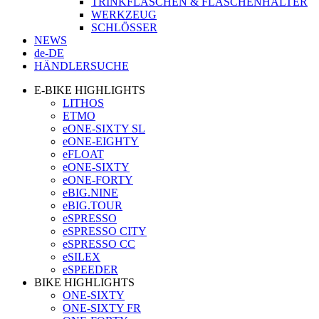
TRINKFLASCHEN & FLASCHENHALTER
WERKZEUG
SCHLÖSSER
NEWS
de-DE
HÄNDLERSUCHE
E-BIKE HIGHLIGHTS
LITHOS
ETMO
eONE-SIXTY SL
eONE-EIGHTY
eFLOAT
eONE-SIXTY
eONE-FORTY
eBIG.NINE
eBIG.TOUR
eSPRESSO
eSPRESSO CITY
eSPRESSO CC
eSILEX
eSPEEDER
BIKE HIGHLIGHTS
ONE-SIXTY
ONE-SIXTY FR