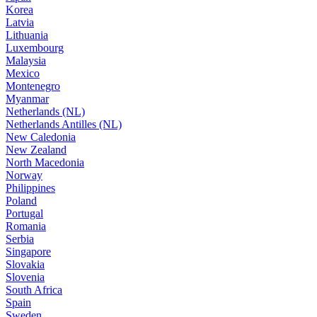
Korea
Latvia
Lithuania
Luxembourg
Malaysia
Mexico
Montenegro
Myanmar
Netherlands (NL)
Netherlands Antilles (NL)
New Caledonia
New Zealand
North Macedonia
Norway
Philippines
Poland
Portugal
Romania
Serbia
Singapore
Slovakia
Slovenia
South Africa
Spain
Sweden