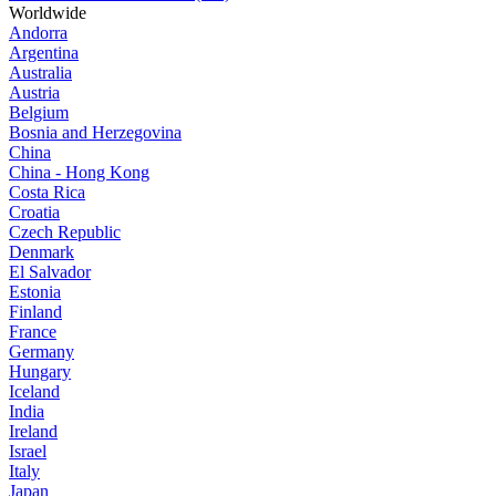
Worldwide
Andorra
Argentina
Australia
Austria
Belgium
Bosnia and Herzegovina
China
China - Hong Kong
Costa Rica
Croatia
Czech Republic
Denmark
El Salvador
Estonia
Finland
France
Germany
Hungary
Iceland
India
Ireland
Israel
Italy
Japan