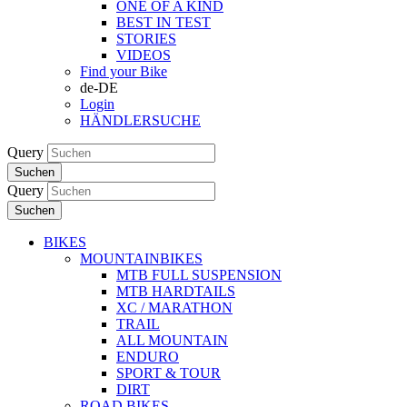
ONE OF A KIND
BEST IN TEST
STORIES
VIDEOS
Find your Bike
de-DE
Login
HÄNDLERSUCHE
Query
Suchen
Query
Suchen
BIKES
MOUNTAINBIKES
MTB FULL SUSPENSION
MTB HARDTAILS
XC / MARATHON
TRAIL
ALL MOUNTAIN
ENDURO
SPORT & TOUR
DIRT
ROAD BIKES