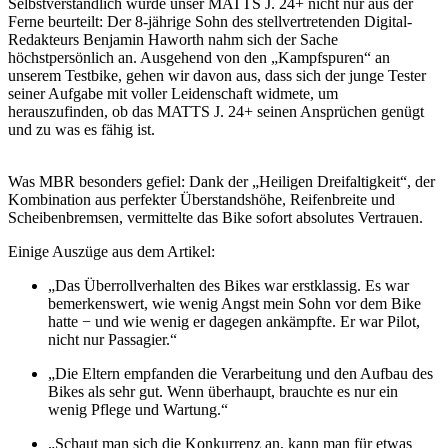
Selbstverständlich wurde unser MATTS J. 24+ nicht nur aus der
Ferne beurteilt: Der 8-jährige Sohn des stellvertretenden Digital-
Redakteurs Benjamin Haworth nahm sich der Sache
höchstpersönlich an. Ausgehend von den „Kampfspuren“ an
unserem Testbike, gehen wir davon aus, dass sich der junge Tester
seiner Aufgabe mit voller Leidenschaft widmete, um
herauszufinden, ob das MATTS J. 24+ seinen Ansprüchen genügt
und zu was es fähig ist.
Was MBR besonders gefiel: Dank der „Heiligen Dreifaltigkeit“, der
Kombination aus perfekter Überstandshöhe, Reifenbreite und
Scheibenbremsen, vermittelte das Bike sofort absolutes Vertrauen.
Einige Auszüge aus dem Artikel:
„Das Überrollverhalten des Bikes war erstklassig. Es war
bemerkenswert, wie wenig Angst mein Sohn vor dem Bike
hatte − und wie wenig er dagegen ankämpfte. Er war Pilot,
nicht nur Passagier.“
„Die Eltern empfanden die Verarbeitung und den Aufbau des
Bikes als sehr gut. Wenn überhaupt, brauchte es nur ein
wenig Pflege und Wartung.“
„Schaut man sich die Konkurrenz an, kann man für etwas