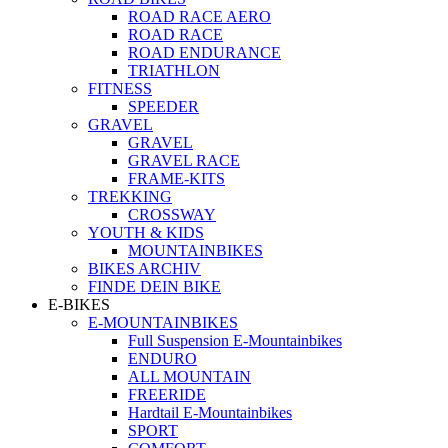
ROAD RACE AERO
ROAD RACE
ROAD ENDURANCE
TRIATHLON
FITNESS
SPEEDER
GRAVEL
GRAVEL
GRAVEL RACE
FRAME-KITS
TREKKING
CROSSWAY
YOUTH & KIDS
MOUNTAINBIKES
BIKES ARCHIV
FINDE DEIN BIKE
E-BIKES
E-MOUNTAINBIKES
Full Suspension E-Mountainbikes
ENDURO
ALL MOUNTAIN
FREERIDE
Hardtail E-Mountainbikes
SPORT