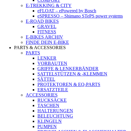
COMFORT
E-TREKKING & CITY
eFLOAT – ePowered by Bosch
eSPRESSO – Shimano STePS power systems
E-ROAD BIKES
GRAVEL
FITNESS
E-BIKES ARCHIV
FINDE DEIN E-BIKE
PARTS & ACCESSORIES
PARTS
LENKER
VORBAUTEN
GRIFFE & LENKERBÄNDER
SATTELSTÜTZEN & -KLEMMEN
SÄTTEL
PROTEKTOREN & EQ-PARTS
ERSATZTEILE
ACCESSORIES
RUCKSÄCKE
TASCHEN
HALTERUNGEN
BELEUCHTUNG
KLINGELN
PUMPEN