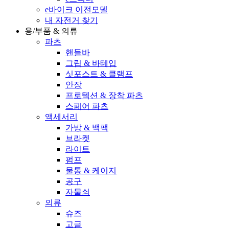
e바이크 이전모델
내 자전거 찾기
용/부품 & 의류
파츠
핸들바
그립 & 바테입
싯포스트 & 클램프
안장
프로텍션 & 장착 파츠
스페어 파츠
액세서리
가방 & 백팩
브라켓
라이트
펌프
물통 & 케이지
공구
자물쇠
의류
슈즈
고글