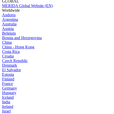
GLOBAL
MERIDA Global Website (EN)
Worldwide
Andorra
Argentina
Australia
Austria
Belgium
Bosnia and Herzegovina
China
China - Hong Kong
Costa Rica
Croatia
Czech Republic
Denmark
El Salvador
Estonia
Finland
France
Germany
Hungary
Iceland
India
Ireland
Israel