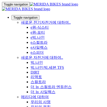
Toggle navigation
Toggle navigation
새로운 전기자전거에 대하여..
e원-식스티
e원-포티
e빅.나인
e스컬트라
e사일렉스
e스피더
새로운 자전거에 대하여..
빅.나인
빅.나인/빅.세븐 TFS
DIRT
리액토
스컬트라
더 뉴 스컬트라 엔듀런스
더 뉴 사일렉스
메리다에 대하여
우리의 사명
우리의 원칙