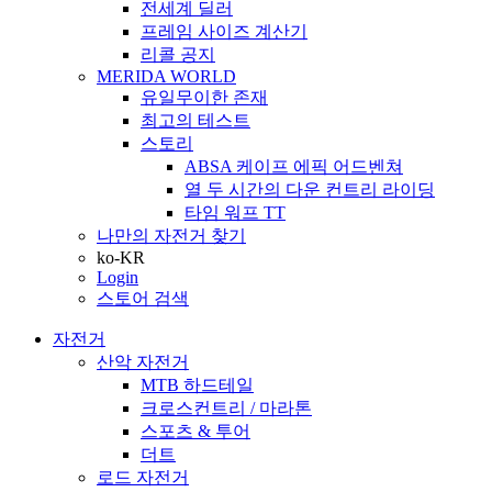
전세계 딜러
프레임 사이즈 계산기
리콜 공지
MERIDA WORLD
유일무이한 존재
최고의 테스트
스토리
ABSA 케이프 에픽 어드벤쳐
열 두 시간의 다운 컨트리 라이딩
타임 워프 TT
나만의 자전거 찾기
ko-KR
Login
스토어 검색
자전거
산악 자전거
MTB 하드테일
크로스컨트리 / 마라톤
스포츠 & 투어
더트
로드 자전거