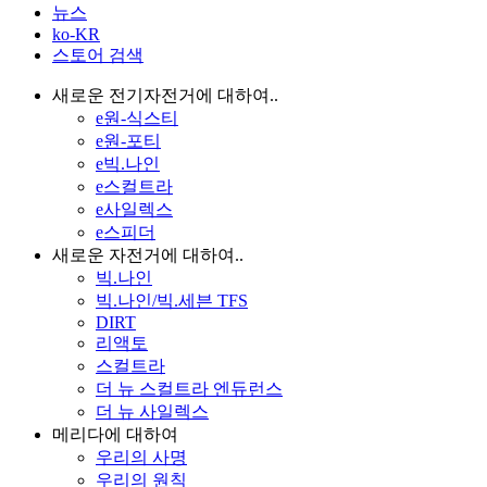
뉴스
ko-KR
스토어 검색
새로운 전기자전거에 대하여..
e원-식스티
e원-포티
e빅.나인
e스컬트라
e사일렉스
e스피더
새로운 자전거에 대하여..
빅.나인
빅.나인/빅.세븐 TFS
DIRT
리액토
스컬트라
더 뉴 스컬트라 엔듀런스
더 뉴 사일렉스
메리다에 대하여
우리의 사명
우리의 원칙