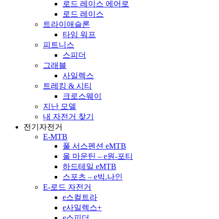
로드 레이스 에어로
로드 레이스
트라이애슬론
타임 워프
피트니스
스피더
그래블
사일렉스
트레킹 & 시티
크로스웨이
지난 모델
내 자전거 찾기
전기자전거
E-MTB
풀 서스펜션 eMTB
올 마운틴 – e원-포티
하드테일 eMTB
스포츠 – e빅.나인
E-로드 자전거
e스컬트라
e사일렉스+
e스피더