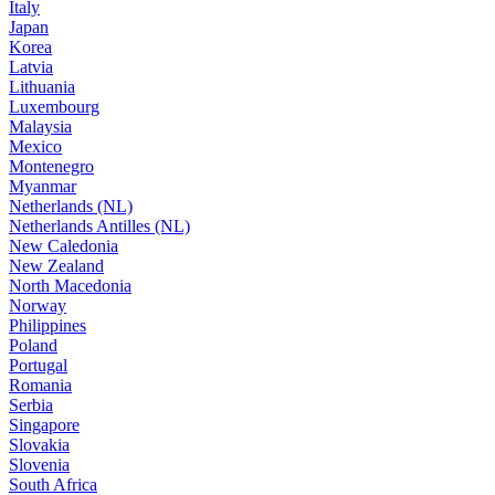
Italy
Japan
Korea
Latvia
Lithuania
Luxembourg
Malaysia
Mexico
Montenegro
Myanmar
Netherlands (NL)
Netherlands Antilles (NL)
New Caledonia
New Zealand
North Macedonia
Norway
Philippines
Poland
Portugal
Romania
Serbia
Singapore
Slovakia
Slovenia
South Africa