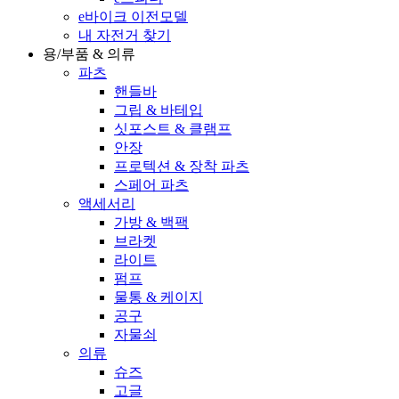
e바이크 이전모델
내 자전거 찾기
용/부품 & 의류
파츠
핸들바
그립 & 바테입
싯포스트 & 클램프
안장
프로텍션 & 장착 파츠
스페어 파츠
액세서리
가방 & 백팩
브라켓
라이트
펌프
물통 & 케이지
공구
자물쇠
의류
슈즈
고글