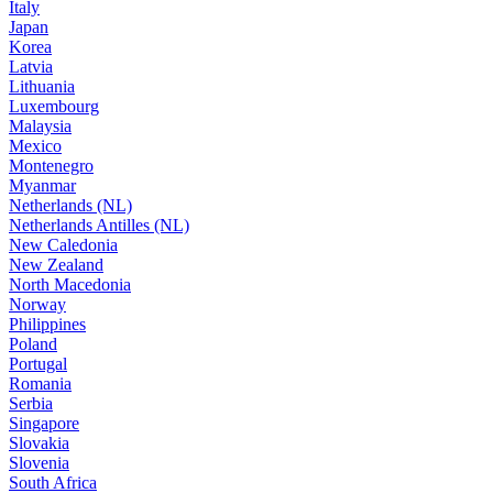
Italy
Japan
Korea
Latvia
Lithuania
Luxembourg
Malaysia
Mexico
Montenegro
Myanmar
Netherlands (NL)
Netherlands Antilles (NL)
New Caledonia
New Zealand
North Macedonia
Norway
Philippines
Poland
Portugal
Romania
Serbia
Singapore
Slovakia
Slovenia
South Africa