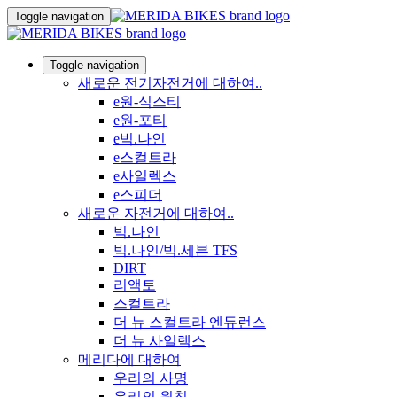
Toggle navigation
Toggle navigation
새로운 전기자전거에 대하여..
e원-식스티
e원-포티
e빅.나인
e스컬트라
e사일렉스
e스피더
새로운 자전거에 대하여..
빅.나인
빅.나인/빅.세븐 TFS
DIRT
리액토
스컬트라
더 뉴 스컬트라 엔듀런스
더 뉴 사일렉스
메리다에 대하여
우리의 사명
우리의 원칙