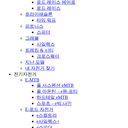
로드 레이스 에어로
로드 레이스
트라이애슬론
타임 워프
피트니스
스피더
그래블
사일렉스
트레킹 & 시티
크로스웨이
지난 모델
내 자전거 찾기
전기자전거
E-MTB
풀 서스펜션 eMTB
올 마운틴 – e원-포티
하드테일 eMTB
스포츠 – e빅.나인
E-로드 자전거
e스컬트라
e사일렉스+
e스피더