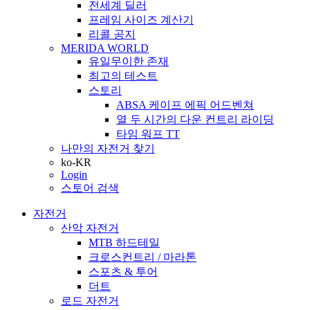
전세계 딜러
프레임 사이즈 계산기
리콜 공지
MERIDA WORLD
유일무이한 존재
최고의 테스트
스토리
ABSA 케이프 에픽 어드벤쳐
열 두 시간의 다운 컨트리 라이딩
타임 워프 TT
나만의 자전거 찾기
ko-KR
Login
스토어 검색
자전거
산악 자전거
MTB 하드테일
크로스컨트리 / 마라톤
스포츠 & 투어
더트
로드 자전거