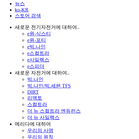
뉴스
ko-KR
스토어 검색
새로운 전기자전거에 대하여..
e원-식스티
e원-포티
e빅.나인
e스컬트라
e사일렉스
e스피더
새로운 자전거에 대하여..
빅.나인
빅.나인/빅.세븐 TFS
DIRT
리액토
스컬트라
더 뉴 스컬트라 엔듀런스
더 뉴 사일렉스
메리다에 대하여
우리의 사명
우리의 원칙