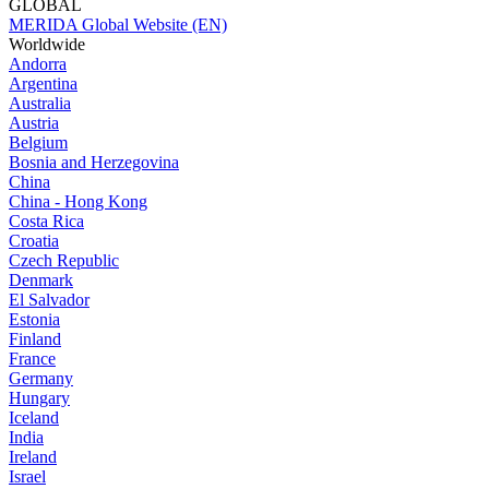
GLOBAL
MERIDA Global Website (EN)
Worldwide
Andorra
Argentina
Australia
Austria
Belgium
Bosnia and Herzegovina
China
China - Hong Kong
Costa Rica
Croatia
Czech Republic
Denmark
El Salvador
Estonia
Finland
France
Germany
Hungary
Iceland
India
Ireland
Israel