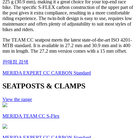
225 g (30.9 mm), making it a great choice for your top-end race
bike. The specific S-FLEX carbon construction of the upper part of
the post gives it extra compliance, resulting in a more comfortable
riding experience. The twin-bolt design is easy to use, requires low
maintenance and offers plenty of adjustability to suit most styles of
bikes and riders.
The TEAM CC seatpost meets the latest state-of-the-art ISO 4201-
MTB standard. It is available in 27.2 mm and 30.9 mm and is 400
mm in length. The 27.2 mm version comes with a 15 mm offset.
판매점 검색
MERIDA EXPERT CC CARBON Standard
SEATPOSTS & CLAMPS
View the range
MERIDA TEAM CC S-Flex
MERIDA EXPERT CC CARBON Standard