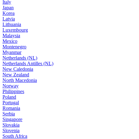
Italy
Japan
Korea
Latvia
Lithuania
Luxembourg
Malaysia
Mexico
Montenegro
Myanmar
Netherlands (NL)
Netherlands Antilles (NL)
New Caledonia
New Zealand
North Macedonia
Norway
Philippines
Poland
Portugal
Romania
Serbia
Singapore
Slovakia
Slovenia
South Africa