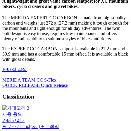
A lightweight and great value carbon seatpost for XC mountain
bikers, cyclo crossers and gravel bikes.
The MERIDA EXPERT CC CARBON is made from high-quality
carbon and weighs just 272 g (27.2 mm) making it tough enough for
the mountains and light enough for all-day adventures. The twin-
bolt design is easy to use, requires low maintenance and offers
plenty of adjustability to suit most styles of bikes and riders.
The EXPERT CC CARBON seatpost is available in 27.2 mm and
30.9 mm and has a comfortable 15 mm offset. It is available in black
with gloss details.
판매점 검색
MERIDA TEAM CC S-Flex
QUICK RELEASE Quick Release
Classification
사용 용도
카테고리 3
크로스컨트리(XC) + 트레일