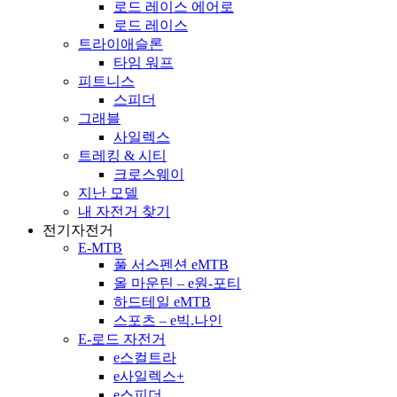
로드 레이스 에어로
로드 레이스
트라이애슬론
타임 워프
피트니스
스피더
그래블
사일렉스
트레킹 & 시티
크로스웨이
지난 모델
내 자전거 찾기
전기자전거
E-MTB
풀 서스펜션 eMTB
올 마운틴 – e원-포티
하드테일 eMTB
스포츠 – e빅.나인
E-로드 자전거
e스컬트라
e사일렉스+
e스피더