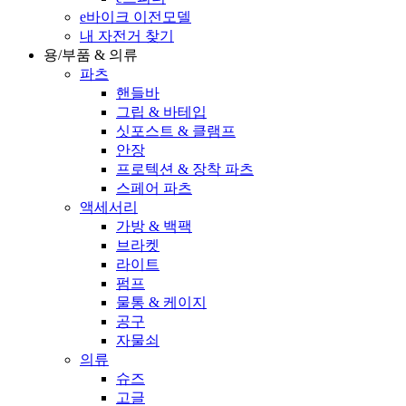
e바이크 이전모델
내 자전거 찾기
용/부품 & 의류
파츠
핸들바
그립 & 바테입
싯포스트 & 클램프
안장
프로텍션 & 장착 파츠
스페어 파츠
액세서리
가방 & 백팩
브라켓
라이트
펌프
물통 & 케이지
공구
자물쇠
의류
슈즈
고글