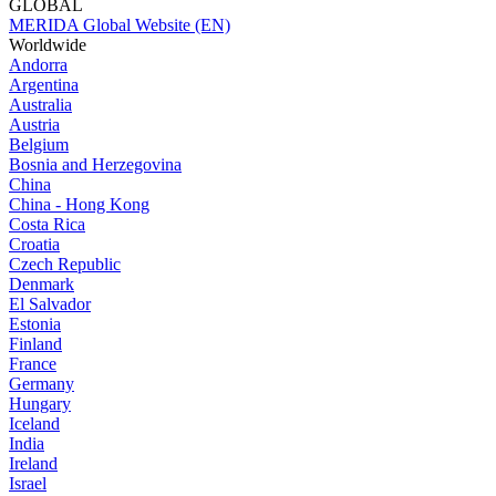
GLOBAL
MERIDA Global Website (EN)
Worldwide
Andorra
Argentina
Australia
Austria
Belgium
Bosnia and Herzegovina
China
China - Hong Kong
Costa Rica
Croatia
Czech Republic
Denmark
El Salvador
Estonia
Finland
France
Germany
Hungary
Iceland
India
Ireland
Israel