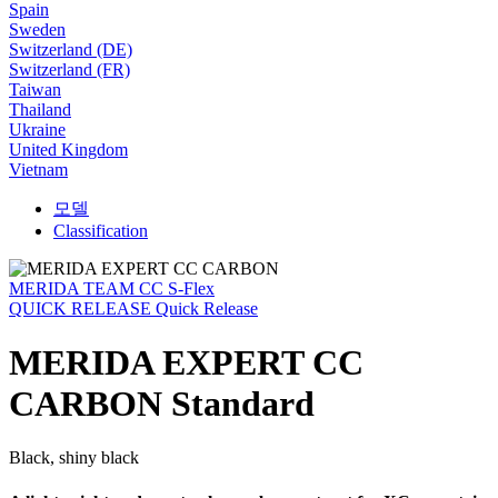
Spain
Sweden
Switzerland (DE)
Switzerland (FR)
Taiwan
Thailand
Ukraine
United Kingdom
Vietnam
모델
Classification
MERIDA TEAM CC S-Flex
QUICK RELEASE Quick Release
MERIDA EXPERT CC
CARBON Standard
Black, shiny black