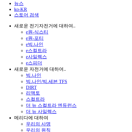
뉴스
ko-KR
스토어 검색
새로운 전기자전거에 대하여..
e원-식스티
e원-포티
e빅.나인
e스컬트라
e사일렉스
e스피더
새로운 자전거에 대하여..
빅.나인
빅.나인/빅.세븐 TFS
DIRT
리액토
스컬트라
더 뉴 스컬트라 엔듀런스
더 뉴 사일렉스
메리다에 대하여
우리의 사명
우리의 원칙