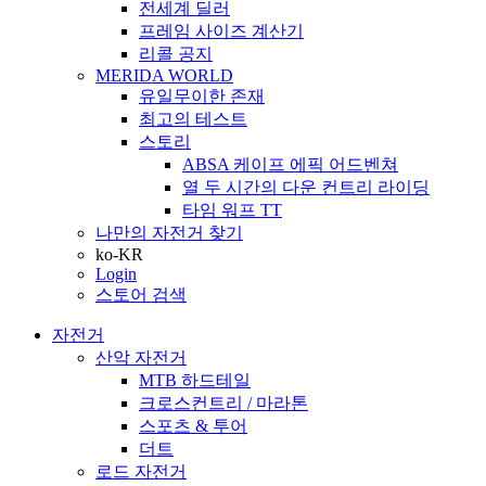
전세계 딜러
프레임 사이즈 계산기
리콜 공지
MERIDA WORLD
유일무이한 존재
최고의 테스트
스토리
ABSA 케이프 에픽 어드벤쳐
열 두 시간의 다운 컨트리 라이딩
타임 워프 TT
나만의 자전거 찾기
ko-KR
Login
스토어 검색
자전거
산악 자전거
MTB 하드테일
크로스컨트리 / 마라톤
스포츠 & 투어
더트
로드 자전거