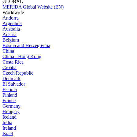
GLOBAL
MERIDA Global Website (EN)
Worldwide
Andorra
Argentina
Australia
Austria
Belgium
Bosnia and Herzegovina
China
China - Hong Kong
Costa Rica
Croatia
Czech Republic
Denmark
El Salvador
Estonia
Finland
France
Germany
Hungary
Iceland
India
Ireland
Israel