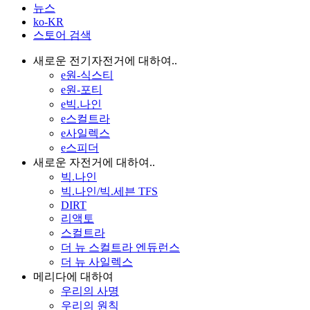
뉴스
ko-KR
스토어 검색
새로운 전기자전거에 대하여..
e원-식스티
e원-포티
e빅.나인
e스컬트라
e사일렉스
e스피더
새로운 자전거에 대하여..
빅.나인
빅.나인/빅.세븐 TFS
DIRT
리액토
스컬트라
더 뉴 스컬트라 엔듀런스
더 뉴 사일렉스
메리다에 대하여
우리의 사명
우리의 원칙