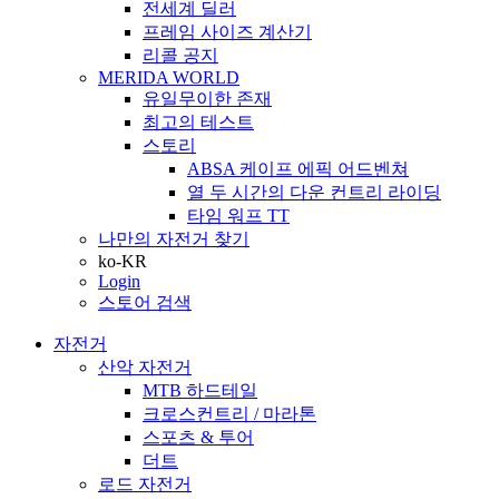
전세계 딜러
프레임 사이즈 계산기
리콜 공지
MERIDA WORLD
유일무이한 존재
최고의 테스트
스토리
ABSA 케이프 에픽 어드벤쳐
열 두 시간의 다운 컨트리 라이딩
타임 워프 TT
나만의 자전거 찾기
ko-KR
Login
스토어 검색
자전거
산악 자전거
MTB 하드테일
크로스컨트리 / 마라톤
스포츠 & 투어
더트
로드 자전거