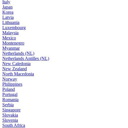
Italy
Japan
Korea
Latvia
Lithuania
Luxembourg
Malaysia
Mexico
Montenegro
Myanmar
Netherlands (NL)
Netherlands Antilles (NL)
New Caledonia
New Zealand
North Macedonia
Norway
Philippines
Poland
Portugal
Romania
Serbia
Singapore
Slovakia
Slovenia
South Africa