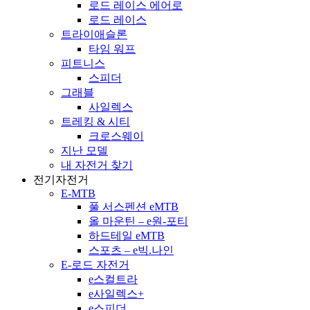
로드 레이스 에어로
로드 레이스
트라이애슬론
타임 워프
피트니스
스피더
그래블
사일렉스
트레킹 & 시티
크로스웨이
지난 모델
내 자전거 찾기
전기자전거
E-MTB
풀 서스펜션 eMTB
올 마운틴 – e원-포티
하드테일 eMTB
스포츠 – e빅.나인
E-로드 자전거
e스컬트라
e사일렉스+
e스피더