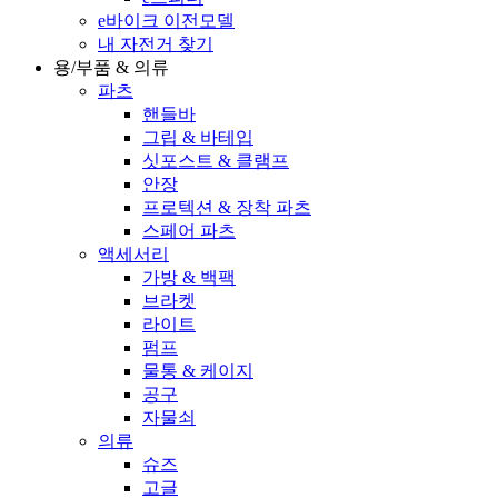
e바이크 이전모델
내 자전거 찾기
용/부품 & 의류
파츠
핸들바
그립 & 바테입
싯포스트 & 클램프
안장
프로텍션 & 장착 파츠
스페어 파츠
액세서리
가방 & 백팩
브라켓
라이트
펌프
물통 & 케이지
공구
자물쇠
의류
슈즈
고글