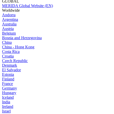
GLOBAL
MERIDA Global Website (EN)
Worldwide
Andorra
Argentina
Australia
Austria
Belgium
Bosnia and Herzegovina
China
China - Hong Kong
Costa Rica
Croatia
Czech Republic
Denmark
El Salvador
Estonia
Finland
France
Germany
Hungary
Iceland
India
Ireland
Israel