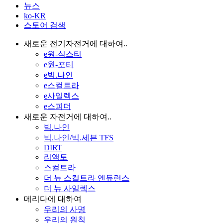
뉴스
ko-KR
스토어 검색
새로운 전기자전거에 대하여..
e원-식스티
e원-포티
e빅.나인
e스컬트라
e사일렉스
e스피더
새로운 자전거에 대하여..
빅.나인
빅.나인/빅.세븐 TFS
DIRT
리액토
스컬트라
더 뉴 스컬트라 엔듀런스
더 뉴 사일렉스
메리다에 대하여
우리의 사명
우리의 원칙