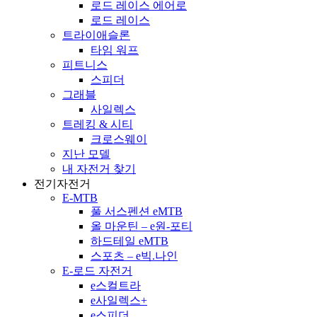
로드 레이스 에어로
로드 레이스
트라이애슬론
타임 워프
피트니스
스피더
그래블
사일렉스
트레킹 & 시티
크로스웨이
지난 모델
내 자전거 찾기
전기자전거
E-MTB
풀 서스펜션 eMTB
올 마운틴 – e원-포티
하드테일 eMTB
스포츠 – e빅.나인
E-로드 자전거
e스컬트라
e사일렉스+
e스피더