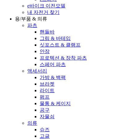
e바이크 이전모델
내 자전거 찾기
용/부품 & 의류
파츠
핸들바
그립 & 바테입
싯포스트 & 클램프
안장
프로텍션 & 장착 파츠
스페어 파츠
액세서리
가방 & 백팩
브라켓
라이트
펌프
물통 & 케이지
공구
자물쇠
의류
슈즈
고글