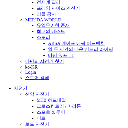
전세계 딜러
프레임 사이즈 계산기
리콜 공지
MERIDA WORLD
유일무이한 존재
최고의 테스트
스토리
ABSA 케이프 에픽 어드벤쳐
열 두 시간의 다운 컨트리 라이딩
타임 워프 TT
나만의 자전거 찾기
ko-KR
Login
스토어 검색
자전거
산악 자전거
MTB 하드테일
크로스컨트리 / 마라톤
스포츠 & 투어
더트
로드 자전거