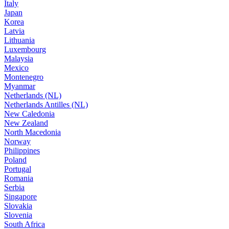
Italy
Japan
Korea
Latvia
Lithuania
Luxembourg
Malaysia
Mexico
Montenegro
Myanmar
Netherlands (NL)
Netherlands Antilles (NL)
New Caledonia
New Zealand
North Macedonia
Norway
Philippines
Poland
Portugal
Romania
Serbia
Singapore
Slovakia
Slovenia
South Africa