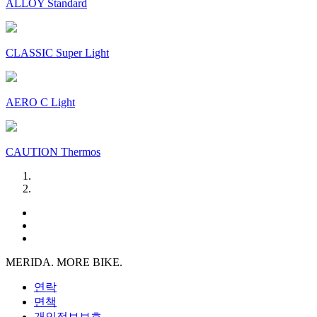
ALLOY Standard
CLASSIC Super Light
AERO C Light
CAUTION Thermos
MERIDA. MORE BIKE.
연락
면책
개인정보보호