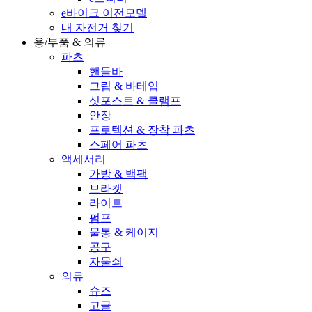
e바이크 이전모델
내 자전거 찾기
용/부품 & 의류
파츠
핸들바
그립 & 바테입
싯포스트 & 클램프
안장
프로텍션 & 장착 파츠
스페어 파츠
액세서리
가방 & 백팩
브라켓
라이트
펌프
물통 & 케이지
공구
자물쇠
의류
슈즈
고글