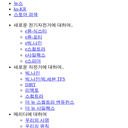
뉴스
ko-KR
스토어 검색
새로운 전기자전거에 대하여..
e원-식스티
e원-포티
e빅.나인
e스컬트라
e사일렉스
e스피더
새로운 자전거에 대하여..
빅.나인
빅.나인/빅.세븐 TFS
DIRT
리액토
스컬트라
더 뉴 스컬트라 엔듀런스
더 뉴 사일렉스
메리다에 대하여
우리의 사명
우리의 원칙