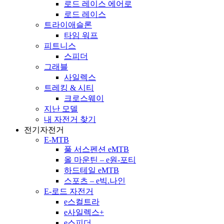
로드 레이스 에어로
로드 레이스
트라이애슬론
타임 워프
피트니스
스피더
그래블
사일렉스
트레킹 & 시티
크로스웨이
지난 모델
내 자전거 찾기
전기자전거
E-MTB
풀 서스펜션 eMTB
올 마운틴 – e원-포티
하드테일 eMTB
스포츠 – e빅.나인
E-로드 자전거
e스컬트라
e사일렉스+
e스피더