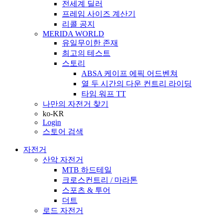
전세계 딜러
프레임 사이즈 계산기
리콜 공지
MERIDA WORLD
유일무이한 존재
최고의 테스트
스토리
ABSA 케이프 에픽 어드벤쳐
열 두 시간의 다운 컨트리 라이딩
타임 워프 TT
나만의 자전거 찾기
ko-KR
Login
스토어 검색
자전거
산악 자전거
MTB 하드테일
크로스컨트리 / 마라톤
스포츠 & 투어
더트
로드 자전거