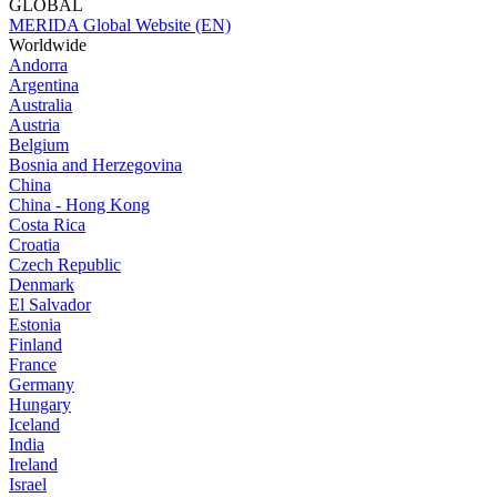
GLOBAL
MERIDA Global Website (EN)
Worldwide
Andorra
Argentina
Australia
Austria
Belgium
Bosnia and Herzegovina
China
China - Hong Kong
Costa Rica
Croatia
Czech Republic
Denmark
El Salvador
Estonia
Finland
France
Germany
Hungary
Iceland
India
Ireland
Israel