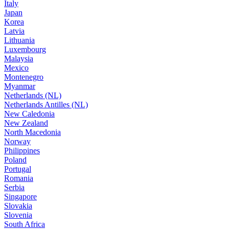
Italy
Japan
Korea
Latvia
Lithuania
Luxembourg
Malaysia
Mexico
Montenegro
Myanmar
Netherlands (NL)
Netherlands Antilles (NL)
New Caledonia
New Zealand
North Macedonia
Norway
Philippines
Poland
Portugal
Romania
Serbia
Singapore
Slovakia
Slovenia
South Africa