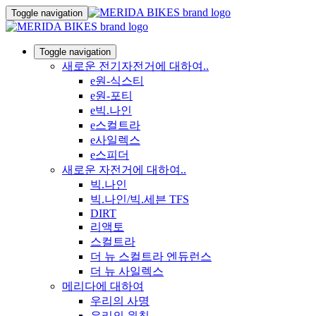
Toggle navigation
Toggle navigation
새로운 전기자전거에 대하여..
e원-식스티
e원-포티
e빅.나인
e스컬트라
e사일렉스
e스피더
새로운 자전거에 대하여..
빅.나인
빅.나인/빅.세븐 TFS
DIRT
리액토
스컬트라
더 뉴 스컬트라 엔듀런스
더 뉴 사일렉스
메리다에 대하여
우리의 사명
우리의 원칙