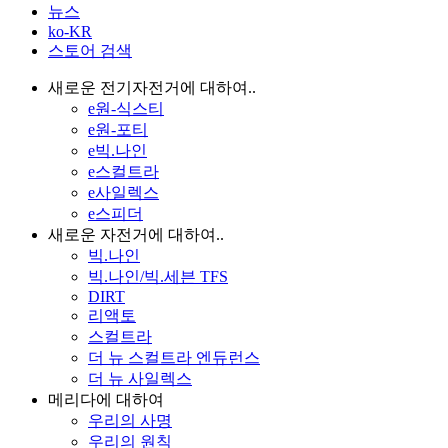
뉴스
ko-KR
스토어 검색
새로운 전기자전거에 대하여..
e원-식스티
e원-포티
e빅.나인
e스컬트라
e사일렉스
e스피더
새로운 자전거에 대하여..
빅.나인
빅.나인/빅.세븐 TFS
DIRT
리액토
스컬트라
더 뉴 스컬트라 엔듀런스
더 뉴 사일렉스
메리다에 대하여
우리의 사명
우리의 원칙