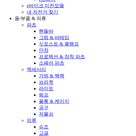
e바이크 이전모델
내 자전거 찾기
용/부품 & 의류
파츠
핸들바
그립 & 바테입
싯포스트 & 클램프
안장
프로텍션 & 장착 파츠
스페어 파츠
액세서리
가방 & 백팩
브라켓
라이트
펌프
물통 & 케이지
공구
자물쇠
의류
슈즈
고글