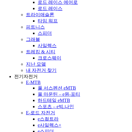
로드 레이스 에어로
로드 레이스
트라이애슬론
타임 워프
피트니스
스피더
그래블
사일렉스
트레킹 & 시티
크로스웨이
지난 모델
내 자전거 찾기
전기자전거
E-MTB
풀 서스펜션 eMTB
올 마운틴 – e원-포티
하드테일 eMTB
스포츠 – e빅.나인
E-로드 자전거
e스컬트라
e사일렉스+
e스피더