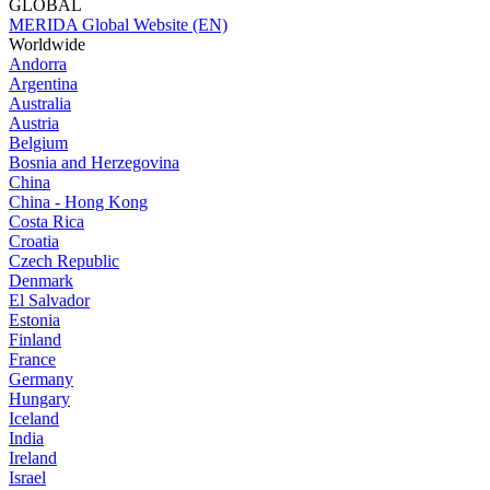
GLOBAL
MERIDA Global Website (EN)
Worldwide
Andorra
Argentina
Australia
Austria
Belgium
Bosnia and Herzegovina
China
China - Hong Kong
Costa Rica
Croatia
Czech Republic
Denmark
El Salvador
Estonia
Finland
France
Germany
Hungary
Iceland
India
Ireland
Israel