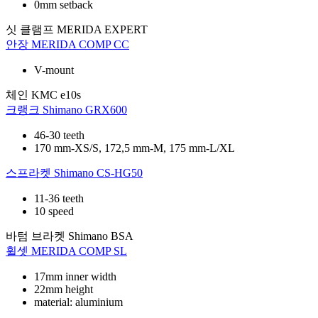
0mm setback
싯 클램프
MERIDA EXPERT
안장
MERIDA COMP CC
V-mount
체인
KMC e10s
크랭크
Shimano GRX600
46-30 teeth
170 mm-XS/S, 172,5 mm-M, 175 mm-L/XL
스프라켓
Shimano CS-HG50
11-36 teeth
10 speed
바텀 브라켓
Shimano BSA
휠셋
MERIDA COMP SL
17mm inner width
22mm height
material: aluminium