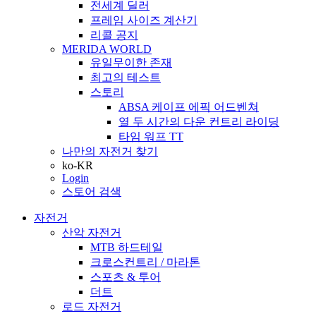
전세계 딜러
프레임 사이즈 계산기
리콜 공지
MERIDA WORLD
유일무이한 존재
최고의 테스트
스토리
ABSA 케이프 에픽 어드벤쳐
열 두 시간의 다운 컨트리 라이딩
타임 워프 TT
나만의 자전거 찾기
ko-KR
Login
스토어 검색
자전거
산악 자전거
MTB 하드테일
크로스컨트리 / 마라톤
스포츠 & 투어
더트
로드 자전거