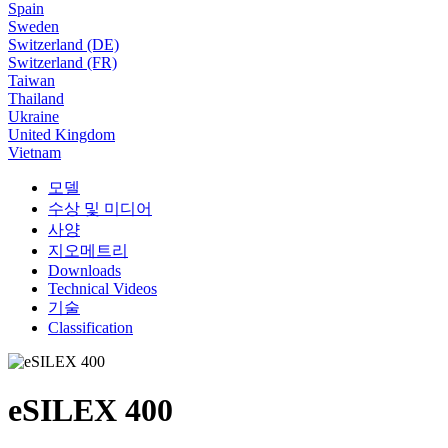
Spain
Sweden
Switzerland (DE)
Switzerland (FR)
Taiwan
Thailand
Ukraine
United Kingdom
Vietnam
모델
수상 및 미디어
사양
지오메트리
Downloads
Technical Videos
기술
Classification
eSILEX 400