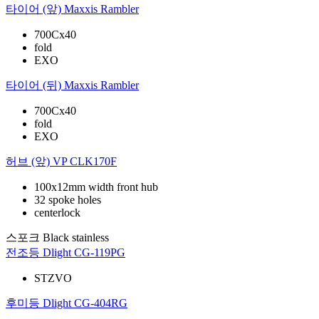
타이어 (앞)
Maxxis Rambler
700Cx40
fold
EXO
타이어 (뒤)
Maxxis Rambler
700Cx40
fold
EXO
허브 (앞)
VP CLK170F
100x12mm width front hub
32 spoke holes
centerlock
스포크
Black stainless
전조등
Dlight CG-119PG
STZVO
후미등
Dlight CG-404RG