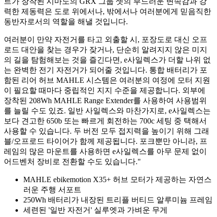
트가 장착된 시마노의 GRX 그룹 셋의 부드러운 변속감과 강
력한 제동력은 도로 위에서나, 밖에서나 여러분에게 믿음직한
동반자로서의 역할을 해낼 것입니다.
여러분이 만약 자전거를 타고 외출할 시, 포장도로 대신 오프
로드 대안을 찾는 경우가 잦거나, 단순히 알려지지 않은 미지
의 길을 탐험해보는 것을 즐긴다면, e사일렉스가 더할 나위 없
는 완벽한 전기 자전거가 되어줄 것입니다. 통합 배터리가 포
함된 리어 허브 MAHLE 시스템은 여러분의 여정에 모터 지원
이 필요할 때마다 중립적인 지지 수준을 제공합니다. 외부에
장착된 208Wh MAHLE Range Extender를 사용하여 사용범위
를 늘릴 수도 있죠. 일반 사일렉스와 마찬가지로, e사일렉스는
보다 견고한 650b 또는 빠르게 회전하는 700c 세팅 중 택해서
사용할 수 있습니다. 두 버전 모두 접지력을 높이기 위해 그래
블/오프로드 타이어가 함께 제공됩니다. 포크뿐만 아니라, 프
레임의 많은 마운트를 사용하면 e사일렉스를 아무 문제 없이
어드벤처 장비로 전환할 수도 있습니다."
MAHLE ebikemotion X35+ 허브 모터가 제공하는 자연스
러운 주행 서포트
250Wh 배터리가 내장된 트리플 버티드 알루미늄 프레임
세련된 '일반 자전거' 실루엣과 가벼운 무게