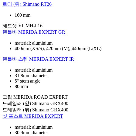
로터 (뒤)
Shimano RT26
160 mm
헤드셋
VP MH-P16
핸들바
MERIDA EXPERT GR
material: aluminium
400mm (XS/S), 420mm (M), 440mm (L/XL)
핸들바 스템
MERIDA EXPERT IR
material: aluminium
31.8mm diameter
5° stem angle
80 mm
그립
MERIDA ROAD EXPERT
드레일러 (앞)
Shimano GRX400
드레일러 (뒤)
Shimano GRX400
싯 포스트
MERIDA EXPERT
material: aluminium
30.9mm diameter