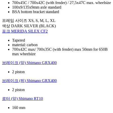
700x45C / 700x42C (with fender) / 27,5x47C max. wheelsize
100x9/135x9mm axle standard
BSA bottom bracket standard
프레임 사이즈
XS, S, M, L, XL
색상
DARK SILVER (BLACK)
포크
MERIDA SILEX CF2
Tapered
material: carbon
700x42C max/ 700x35C (with fender) max 50mm for 650B
max wheelsize
브레이크 (앞)
Shimano GRX400
2 piston
브레이크 (뒤)
Shimano GRX400
2 piston
로터 (앞)
Shimano RT10
160 mm