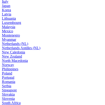
Italy
Japan
Korea
Latvia
Lithuania
Luxembourg
Malaysia
Mexico
Montenegro
Myanmar
Netherlands (NL)
Netherlands Antilles (NL)
New Caledonia
New Zealand
North Macedonia
Norway
Philippines
Poland
Portugal
Romania
Serbia
Singapore
Slovakia
Slovenia
South Africa