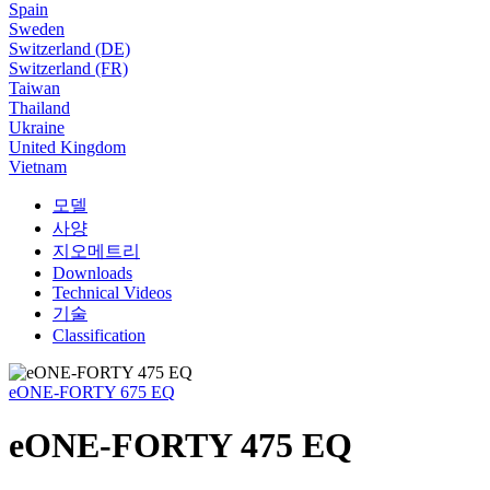
Spain
Sweden
Switzerland (DE)
Switzerland (FR)
Taiwan
Thailand
Ukraine
United Kingdom
Vietnam
모델
사양
지오메트리
Downloads
Technical Videos
기술
Classification
eONE-FORTY 675 EQ
eONE-FORTY 475 EQ