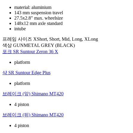
material: aluminium
143 mm suspension travel
27.5x2.8" max. wheelsize
148x12 mm axle standard
intube
프레임 사이즈
XShort, Short, Mid, Long, XLong
색상
GUNMETAL GREY (BLACK)
포크
SR Suntour Zeron 36 X
platform
샥
SR Suntour Edge Plus
platform
브레이크 (앞)
Shimano MT420
4 piston
브레이크 (뒤)
Shimano MT420
4 piston