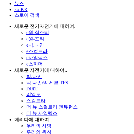
뉴스
ko-KR
스토어 검색
새로운 전기자전거에 대하여..
e원-식스티
e원-포티
e빅.나인
e스컬트라
e사일렉스
e스피더
새로운 자전거에 대하여..
빅.나인
빅.나인/빅.세븐 TFS
DIRT
리액토
스컬트라
더 뉴 스컬트라 엔듀런스
더 뉴 사일렉스
메리다에 대하여
우리의 사명
우리의 원칙