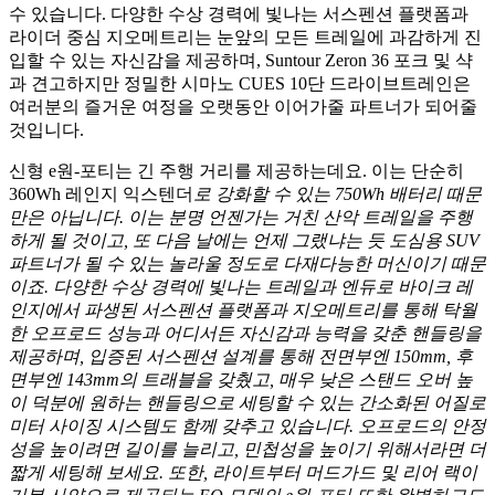
수 있습니다. 다양한 수상 경력에 빛나는 서스펜션 플랫폼과
라이더 중심 지오메트리는 눈앞의 모든 트레일에 과감하게 진
입할 수 있는 자신감을 제공하며, Suntour Zeron 36 포크 및 샥
과 견고하지만 정밀한 시마노 CUES 10단 드라이브트레인은
여러분의 즐거운 여정을 오랫동안 이어가줄 파트너가 되어줄
것입니다.
신형 e원-포티는 긴 주행 거리를 제공하는데요. 이는 단순히
360Wh 레인지 익스텐더
로 강화할 수 있는 750Wh 배터리 때문
만은 아닙니다. 이는 분명 언젠가는 거친 산악 트레일을 주행
하게 될 것이고, 또 다음 날에는 언제 그랬냐는 듯 도심용 SUV
파트너가 될 수 있는 놀라울 정도로 다재다능한 머신이기 때문
이죠. 다양한 수상 경력에 빛나는 트레일과 엔듀로 바이크 레
인지에서 파생된 서스펜션 플랫폼과 지오메트리를 통해 탁월
한 오프로드 성능과 어디서든 자신감과 능력을 갖춘 핸들링을
제공하며, 입증된 서스펜션 설계를 통해 전면부엔 150mm, 후
면부엔 143mm의 트래블을 갖췄고, 매우 낮은 스탠드 오버 높
이 덕분에 원하는 핸들링으로 세팅할 수 있는 간소화된 어질로
미터 사이징 시스템도 함께 갖추고 있습니다. 오프로드의 안정
성을 높이려면 길이를 늘리고, 민첩성을 높이기 위해서라면 더
짧게 세팅해 보세요. 또한, 라이트부터 머드가드 및 리어 랙이