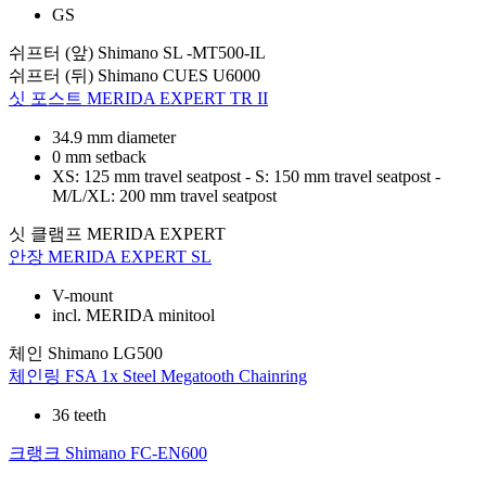
GS
쉬프터 (앞)
Shimano SL -MT500-IL
쉬프터 (뒤)
Shimano CUES U6000
싯 포스트
MERIDA EXPERT TR II
34.9 mm diameter
0 mm setback
XS: 125 mm travel seatpost - S: 150 mm travel seatpost -
M/L/XL: 200 mm travel seatpost
싯 클램프
MERIDA EXPERT
안장
MERIDA EXPERT SL
V-mount
incl. MERIDA minitool
체인
Shimano LG500
체인링
FSA 1x Steel Megatooth Chainring
36 teeth
크랭크
Shimano FC-EN600