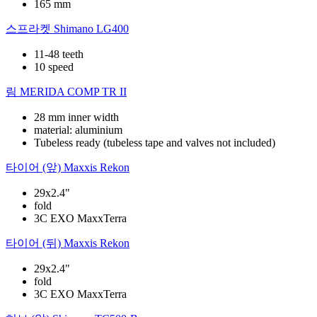
165 mm
스프라켓
Shimano LG400
11-48 teeth
10 speed
림
MERIDA COMP TR II
28 mm inner width
material: aluminium
Tubeless ready (tubeless tape and valves not included)
타이어 (앞)
Maxxis Rekon
29x2.4"
fold
3C EXO MaxxTerra
타이어 (뒤)
Maxxis Rekon
29x2.4"
fold
3C EXO MaxxTerra