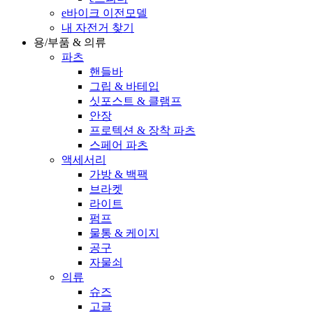
e바이크 이전모델
내 자전거 찾기
용/부품 & 의류
파츠
핸들바
그립 & 바테입
싯포스트 & 클램프
안장
프로텍션 & 장착 파츠
스페어 파츠
액세서리
가방 & 백팩
브라켓
라이트
펌프
물통 & 케이지
공구
자물쇠
의류
슈즈
고글