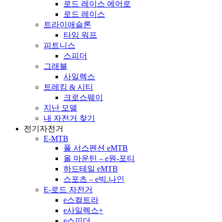
로드 레이스 에어로
로드 레이스
트라이애슬론
타임 워프
피트니스
스피더
그래블
사일렉스
트레킹 & 시티
크로스웨이
지난 모델
내 자전거 찾기
전기자전거
E-MTB
풀 서스펜션 eMTB
올 마운틴 – e원-포티
하드테일 eMTB
스포츠 – e빅.나인
E-로드 자전거
e스컬트라
e사일렉스+
e스피더