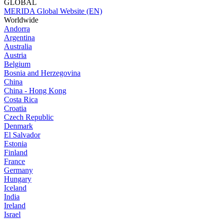
GLOBAL
MERIDA Global Website (EN)
Worldwide
Andorra
Argentina
Australia
Austria
Belgium
Bosnia and Herzegovina
China
China - Hong Kong
Costa Rica
Croatia
Czech Republic
Denmark
El Salvador
Estonia
Finland
France
Germany
Hungary
Iceland
India
Ireland
Israel