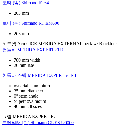
로터 (앞)
Shimano RT64
203 mm
로터 (뒤)
Shimano RT-EM600
203 mm
헤드셋
Acros ICR MERIDA EXTERNAL neck w/ Blocklock
핸들바
MERIDA EXPERT eTR
780 mm width
20 mm rise
핸들바 스템
MERIDA EXPERT eTR II
material: aluminium
35 mm diameter
0° stem angle
Supernova mount
40 mm all sizes
그립
MERIDA EXPERT EC
드레일러 (뒤)
Shimano CUES U6000