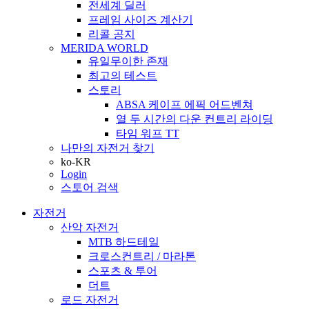
전세계 딜러
프레임 사이즈 계산기
리콜 공지
MERIDA WORLD
유일무이한 존재
최고의 테스트
스토리
ABSA 케이프 에픽 어드벤쳐
열 두 시간의 다운 컨트리 라이딩
타임 워프 TT
나만의 자전거 찾기
ko-KR
Login
스토어 검색
자전거
산악 자전거
MTB 하드테일
크로스컨트리 / 마라톤
스포츠 & 투어
더트
로드 자전거