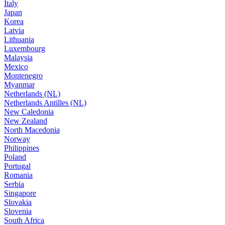
Italy
Japan
Korea
Latvia
Lithuania
Luxembourg
Malaysia
Mexico
Montenegro
Myanmar
Netherlands (NL)
Netherlands Antilles (NL)
New Caledonia
New Zealand
North Macedonia
Norway
Philippines
Poland
Portugal
Romania
Serbia
Singapore
Slovakia
Slovenia
South Africa