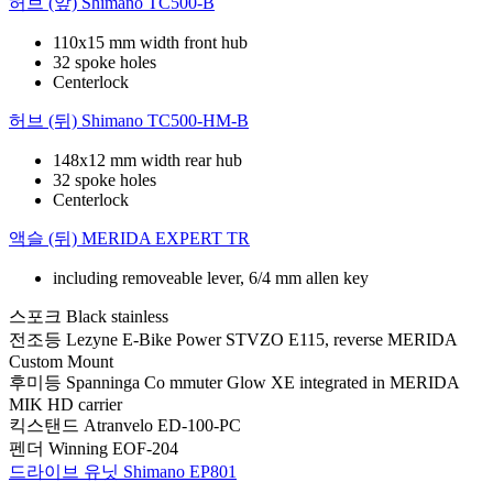
허브 (앞)
Shimano TC500-B
110x15 mm width front hub
32 spoke holes
Centerlock
허브 (뒤)
Shimano TC500-HM-B
148x12 mm width rear hub
32 spoke holes
Centerlock
액슬 (뒤)
MERIDA EXPERT TR
including removeable lever, 6/4 mm allen key
스포크
Black stainless
전조등
Lezyne E-Bike Power STVZO E115, reverse MERIDA
Custom Mount
후미등
Spanninga Co mmuter Glow XE integrated in MERIDA
MIK HD carrier
킥스탠드
Atranvelo ED-100-PC
펜더
Winning EOF-204
드라이브 유닛
Shimano EP801