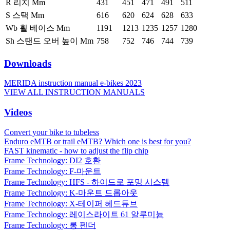
R 리치 Mm
431
451
471
491
511
S 스택 Mm
616
620
624
628
633
Wb 휠 베이스 Mm
1191
1213
1235
1257
1280
Sh 스탠드 오버 높이 Mm
758
752
746
744
739
Downloads
MERIDA instruction manual e-bikes 2023
VIEW ALL INSTRUCTION MANUALS
Videos
Convert your bike to tubeless
Enduro eMTB or trail eMTB? Which one is best for you?
FAST kinematic - how to adjust the flip chip
Frame Technology: DI2 호환
Frame Technology: F-마운트
Frame Technology: HFS - 하이드로 포밍 시스템
Frame Technology: K-마운트 드롭아웃
Frame Technology: X-테이퍼 헤드튜브
Frame Technology: 레이스라이트 61 알루미늄
Frame Technology: 롱 펜더