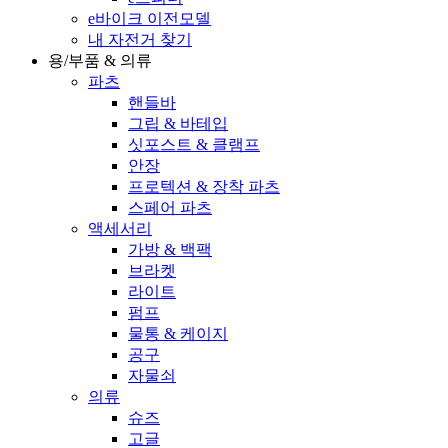
e바이크 이전모델
내 자전거 찾기
용/부품 & 의류
파츠
핸들바
그립 & 바테입
싯포스트 & 클램프
안장
프로텍션 & 장착 파츠
스페어 파츠
액세서리
가방 & 백팩
브라켓
라이트
펌프
물통 & 케이지
공구
자물쇠
의류
슈즈
고글