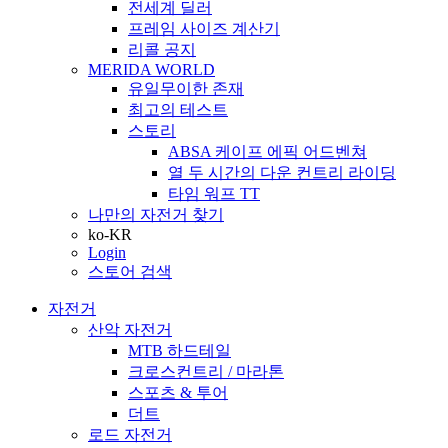
전세계 딜러
프레임 사이즈 계산기
리콜 공지
MERIDA WORLD
유일무이한 존재
최고의 테스트
스토리
ABSA 케이프 에픽 어드벤쳐
열 두 시간의 다운 컨트리 라이딩
타임 워프 TT
나만의 자전거 찾기
ko-KR
Login
스토어 검색
자전거
산악 자전거
MTB 하드테일
크로스컨트리 / 마라톤
스포츠 & 투어
더트
로드 자전거