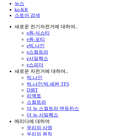
뉴스
ko-KR
스토어 검색
새로운 전기자전거에 대하여..
e원-식스티
e원-포티
e빅.나인
e스컬트라
e사일렉스
e스피더
새로운 자전거에 대하여..
빅.나인
빅.나인/빅.세븐 TFS
DIRT
리액토
스컬트라
더 뉴 스컬트라 엔듀런스
더 뉴 사일렉스
메리다에 대하여
우리의 사명
우리의 원칙