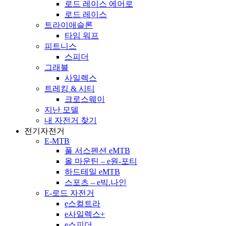
로드 레이스 에어로
로드 레이스
트라이애슬론
타임 워프
피트니스
스피더
그래블
사일렉스
트레킹 & 시티
크로스웨이
지난 모델
내 자전거 찾기
전기자전거
E-MTB
풀 서스펜션 eMTB
올 마운틴 – e원-포티
하드테일 eMTB
스포츠 – e빅.나인
E-로드 자전거
e스컬트라
e사일렉스+
e스피더