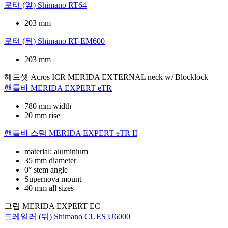
로터 (앞)
Shimano RT64
203 mm
로터 (뒤)
Shimano RT-EM600
203 mm
헤드셋
Acros ICR MERIDA EXTERNAL neck w/ Blocklock
핸들바
MERIDA EXPERT eTR
780 mm width
20 mm rise
핸들바 스템
MERIDA EXPERT eTR II
material: aluminium
35 mm diameter
0° stem angle
Supernova mount
40 mm all sizes
그립
MERIDA EXPERT EC
드레일러 (뒤)
Shimano CUES U6000