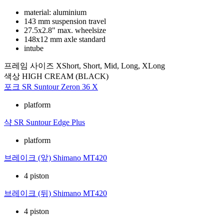
material: aluminium
143 mm suspension travel
27.5x2.8" max. wheelsize
148x12 mm axle standard
intube
프레임 사이즈
XShort, Short, Mid, Long, XLong
색상
HIGH CREAM (BLACK)
포크
SR Suntour Zeron 36 X
platform
샥
SR Suntour Edge Plus
platform
브레이크 (앞)
Shimano MT420
4 piston
브레이크 (뒤)
Shimano MT420
4 piston