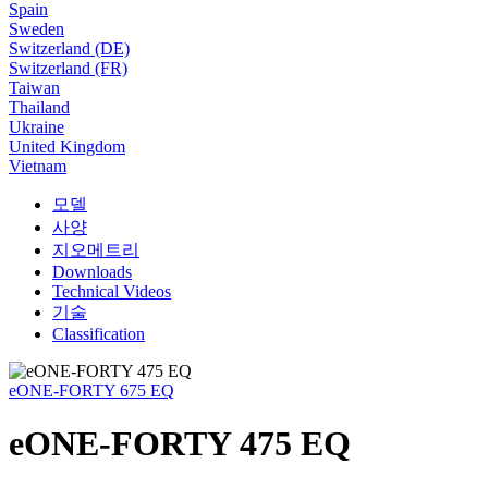
Spain
Sweden
Switzerland (DE)
Switzerland (FR)
Taiwan
Thailand
Ukraine
United Kingdom
Vietnam
모델
사양
지오메트리
Downloads
Technical Videos
기술
Classification
eONE-FORTY 675 EQ
eONE-FORTY 475 EQ