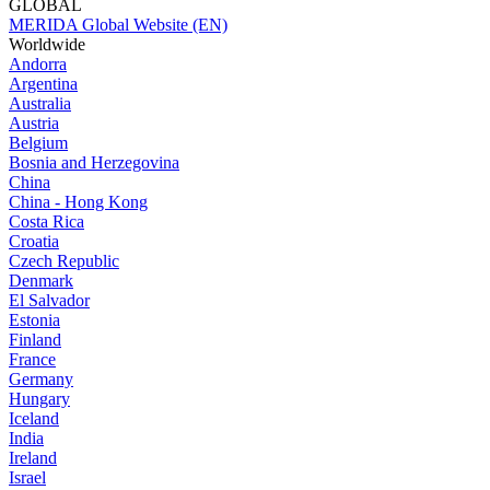
GLOBAL
MERIDA Global Website (EN)
Worldwide
Andorra
Argentina
Australia
Austria
Belgium
Bosnia and Herzegovina
China
China - Hong Kong
Costa Rica
Croatia
Czech Republic
Denmark
El Salvador
Estonia
Finland
France
Germany
Hungary
Iceland
India
Ireland
Israel