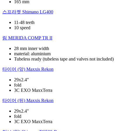
165 mm
스프라켓
Shimano LG400
11-48 teeth
10 speed
림
MERIDA COMP TR II
28 mm inner width
material: aluminium
Tubeless ready (tubeless tape and valves not included)
타이어 (앞)
Maxxis Rekon
29x2.4"
fold
3C EXO MaxxTerra
타이어 (뒤)
Maxxis Rekon
29x2.4"
fold
3C EXO MaxxTerra