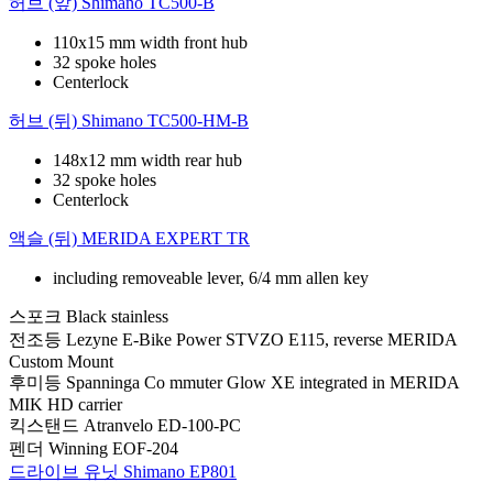
허브 (앞)
Shimano TC500-B
110x15 mm width front hub
32 spoke holes
Centerlock
허브 (뒤)
Shimano TC500-HM-B
148x12 mm width rear hub
32 spoke holes
Centerlock
액슬 (뒤)
MERIDA EXPERT TR
including removeable lever, 6/4 mm allen key
스포크
Black stainless
전조등
Lezyne E-Bike Power STVZO E115, reverse MERIDA
Custom Mount
후미등
Spanninga Co mmuter Glow XE integrated in MERIDA
MIK HD carrier
킥스탠드
Atranvelo ED-100-PC
펜더
Winning EOF-204
드라이브 유닛
Shimano EP801