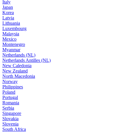
Italy
Japan
Korea
Latvia
Lithuania
Luxembourg
Malaysia
Mexico
Montenegro
Myanmar
Netherlands (NL)
Netherlands Antilles (NL)
New Caledonia
New Zealand
North Macedonia
Norway
Philippines
Poland
Portugal
Romania
Serbia
Singapore
Slovakia
Slovenia
South Africa