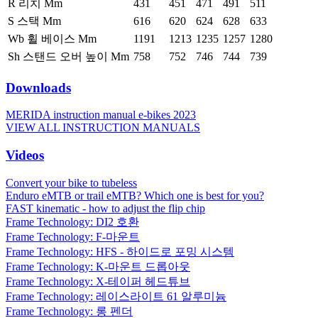
R 리치 Mm
431
451
471
491
511
S 스택 Mm
616
620
624
628
633
Wb 휠 베이스 Mm
1191
1213
1235
1257
1280
Sh 스탠드 오버 높이 Mm
758
752
746
744
739
Downloads
MERIDA instruction manual e-bikes 2023
VIEW ALL INSTRUCTION MANUALS
Videos
Convert your bike to tubeless
Enduro eMTB or trail eMTB? Which one is best for you?
FAST kinematic - how to adjust the flip chip
Frame Technology: DI2 호환
Frame Technology: F-마운트
Frame Technology: HFS - 하이드로 포밍 시스템
Frame Technology: K-마운트 드롭아웃
Frame Technology: X-테이퍼 헤드튜브
Frame Technology: 레이스라이트 61 알루미늄
Frame Technology: 롱 펜더