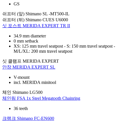
GS
쉬프터 (앞)
Shimano SL -MT500-IL
쉬프터 (뒤)
Shimano CUES U6000
싯 포스트
MERIDA EXPERT TR II
34.9 mm diameter
0 mm setback
XS: 125 mm travel seatpost - S: 150 mm travel seatpost -
M/L/XL: 200 mm travel seatpost
싯 클램프
MERIDA EXPERT
안장
MERIDA EXPERT SL
V-mount
incl. MERIDA minitool
체인
Shimano LG500
체인링
FSA 1x Steel Megatooth Chainring
36 teeth
크랭크
Shimano FC-EN600