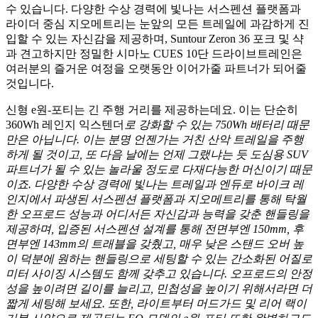
수 있습니다. 다양한 수상 경력에 빛나는 서스펜션 플랫폼과
라이더 중심 지오메트리는 눈앞의 모든 트레일에 과감하게 진
입할 수 있는 자신감을 제공하며, Suntour Zeron 36 포크 및 샥
과 견고하지만 정밀한 시마노 CUES 10단 드라이브트레인은
여러분의 즐거운 여정을 오랫동안 이어가줄 파트너가 되어줄
것입니다.
신형 e원-포티는 긴 주행 거리를 제공하는데요. 이는 단순히
360Wh 레인지 익스텐더
로 강화할 수 있는 750Wh 배터리 때문
만은 아닙니다. 이는 분명 언젠가는 거친 산악 트레일을 주행
하게 될 것이고, 또 다음 날에는 언제 그랬냐는 듯 도심용 SUV
파트너가 될 수 있는 놀라울 정도로 다재다능한 머신이기 때문
이죠. 다양한 수상 경력에 빛나는 트레일과 엔듀로 바이크 레
인지에서 파생된 서스펜션 플랫폼과 지오메트리를 통해 탁월
한 오프로드 성능과 어디서든 자신감과 능력을 갖춘 핸들링을
제공하며, 입증된 서스펜션 설계를 통해 전면부엔 150mm, 후
면부엔 143mm의 트래블을 갖췄고, 매우 낮은 스탠드 오버 높
이 덕분에 원하는 핸들링으로 세팅할 수 있는 간소화된 어질로
미터 사이징 시스템도 함께 갖추고 있습니다. 오프로드의 안정
성을 높이려면 길이를 늘리고, 민첩성을 높이기 위해서라면 더
짧게 세팅해 보세요. 또한, 라이트부터 머드가드 및 리어 랙이