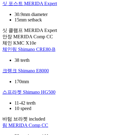
싯 포스트
MERIDA Expert
30.9mm diameter
15mm setback
싯 클램프
MERIDA Expert
안장
MERIDA Comp CC
체인
KMC X10e
체인링
Shimano CRE80-B
38 teeth
크랭크
Shimano E8000
170mm
스프라켓
Shimano HG500
11-42 teeth
10 speed
바텀 브라켓
included
림
MERIDA Comp CC