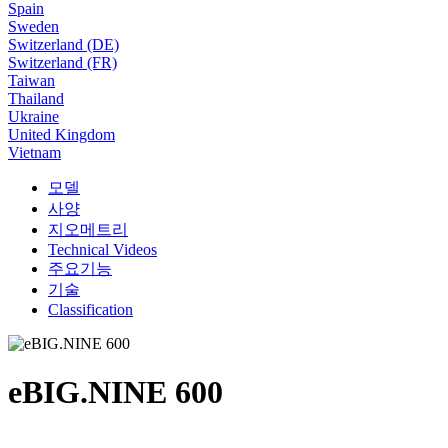
Spain
Sweden
Switzerland (DE)
Switzerland (FR)
Taiwan
Thailand
Ukraine
United Kingdom
Vietnam
모델
사양
지오메트리
Technical Videos
주요기능
기술
Classification
eBIG.NINE 600