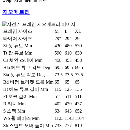
weighed at medium size
지오메트리
프레임 사이즈
M
L
XL
타이어 사이즈
29"
29"
29"
St 싯 튜브 Mm
430
480
530
Tt 탑 튜브 Mm
590
610
630
Cs 체인 스테이 Mm
458
458
458
Hta 헤드 튜브 각도 Deg
69.5
69.5
69.5
Sta 싯 튜브 각도 Deg
73.5
73.5
73.5
Bd 바텀 브라켓 드롭 Mm
65
65
65
Ht 헤드 튜브 길이 Mm
115
125
135
Fl 포크 길이 Mm
511
511
511
R 리치 Mm
402
420
437
S 스택 Mm
634
643
652
Wb 휠 베이스 Mm
1123
1143
1164
Sh 스탠드 오버 높이 Mm
733
777
819