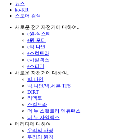
뉴스
ko-KR
스토어 검색
새로운 전기자전거에 대하여..
e원-식스티
e원-포티
e빅.나인
e스컬트라
e사일렉스
e스피더
새로운 자전거에 대하여..
빅.나인
빅.나인/빅.세븐 TFS
DIRT
리액토
스컬트라
더 뉴 스컬트라 엔듀런스
더 뉴 사일렉스
메리다에 대하여
우리의 사명
우리의 원칙