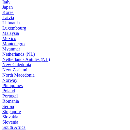
Italy
Japan
Korea
Latvia
Lithuania
Luxembourg
Malaysia
Mexico
Montenegro
Myanmar
Netherlands (NL)
Netherlands Antilles (NL)
New Caledonia
New Zealand
North Macedonia
Norway
Philippines
Poland
Portugal
Romania
Serbia
Singapore
Slovakia
Slovenia
South Africa