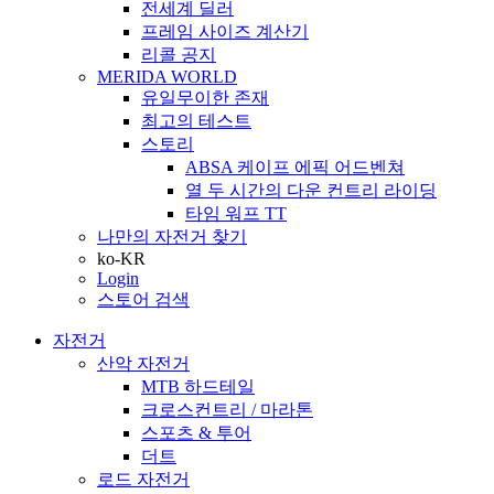
전세계 딜러
프레임 사이즈 계산기
리콜 공지
MERIDA WORLD
유일무이한 존재
최고의 테스트
스토리
ABSA 케이프 에픽 어드벤쳐
열 두 시간의 다운 컨트리 라이딩
타임 워프 TT
나만의 자전거 찾기
ko-KR
Login
스토어 검색
자전거
산악 자전거
MTB 하드테일
크로스컨트리 / 마라톤
스포츠 & 투어
더트
로드 자전거