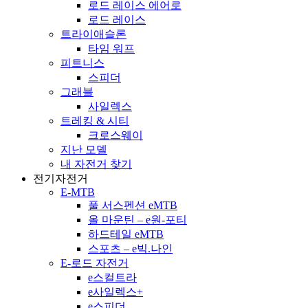
로드 레이스 에어로
로드 레이스
트라이애슬론
타임 워프
피트니스
스피더
그래블
사일렉스
트레킹 & 시티
크로스웨이
지난 모델
내 자전거 찾기
전기자전거
E-MTB
풀 서스펜션 eMTB
올 마운틴 – e원-포티
하드테일 eMTB
스포츠 – e빅.나인
E-로드 자전거
e스컬트라
e사일렉스+
e스피더