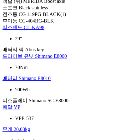
액슬 (뒤)
MERIDA Boost axle
스포크
Black stainless
전조등
CG-119PG-BLACK(1)
후미등
CG-404RG-BLK
킥스탠드
CL-KA98
29"
배터리 락
Abus key
드라이브 유닛
Shimano E8000
70Nm
배터리
Shimano E8010
500Wh
디스플레이
Shimano SC-E8000
페달
VP
VPE-537
무게
20.03kg