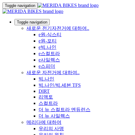
Toggle navigation
Toggle navigation
새로운 전기자전거에 대하여..
e원-식스티
e원-포티
e빅.나인
e스컬트라
e사일렉스
e스피더
새로운 자전거에 대하여..
빅.나인
빅.나인/빅.세븐 TFS
DIRT
리액토
스컬트라
더 뉴 스컬트라 엔듀런스
더 뉴 사일렉스
메리다에 대하여
우리의 사명
우리의 원칙