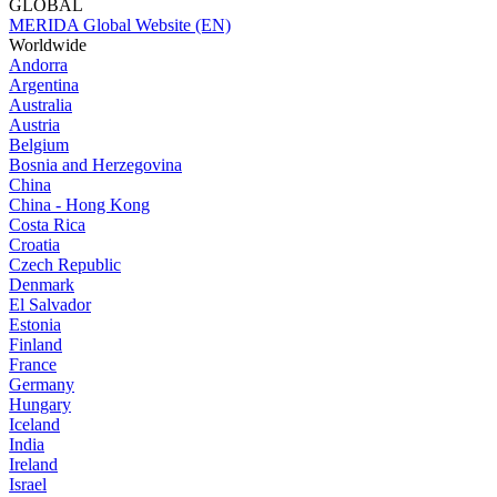
GLOBAL
MERIDA Global Website (EN)
Worldwide
Andorra
Argentina
Australia
Austria
Belgium
Bosnia and Herzegovina
China
China - Hong Kong
Costa Rica
Croatia
Czech Republic
Denmark
El Salvador
Estonia
Finland
France
Germany
Hungary
Iceland
India
Ireland
Israel