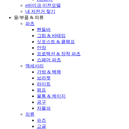
e바이크 이전모델
내 자전거 찾기
용/부품 & 의류
파츠
핸들바
그립 & 바테입
싯포스트 & 클램프
안장
프로텍션 & 장착 파츠
스페어 파츠
액세서리
가방 & 백팩
브라켓
라이트
펌프
물통 & 케이지
공구
자물쇠
의류
슈즈
고글