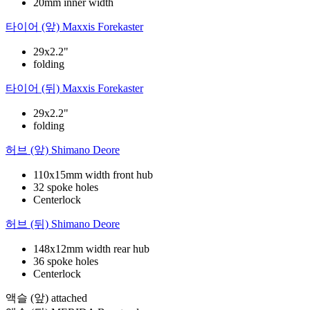
20mm inner width
타이어 (앞)
Maxxis Forekaster
29x2.2"
folding
타이어 (뒤)
Maxxis Forekaster
29x2.2"
folding
허브 (앞)
Shimano Deore
110x15mm width front hub
32 spoke holes
Centerlock
허브 (뒤)
Shimano Deore
148x12mm width rear hub
36 spoke holes
Centerlock
액슬 (앞)
attached