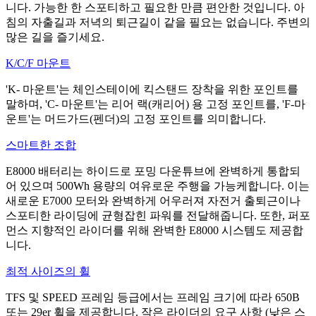
니다. 가능한 한 스포티하고 필요한 만큼 편안한 것입니다. 아
침의 자출길과 저녁의 퇴근길이 같을 필요는 없습니다. 주변의
많은 길을 즐기세요.
K/C/F 마운트
'K- 마운트'는 체인스테이에 킥스탠드 장착을 위한 포인트를
말하며, 'C- 마운트'는 리어 랙(캐리어) 용 고정 포인트를, 'F-마
운트'는 머드가드(펜더)의 고정 포인트를 의미합니다.
스마트한 조합
E8000 배터리는 하이드로 포밍 다운튜브에 완벽하게 통합되
어 있으며 500Wh 용량의 여유로운 주행을 가능케합니다. 이는
새로운 E7000 모터와 완벽하게 어우러져 자전거 출퇴근이나
스포티한 라이딩에 균형잡힌 파워를 전달해줍니다. 또한, 퍼포
먼스 지향적인 라이더를 위해 완벽한 E8000 시스템도 제공합
니다.
최적 사이즈의 휠
TFS 및 SPEED 프레임 등급에서는 프레임 크기에 따라 650B
또는 29er 휠을 제공합니다. 작은 라이더의 요구 사항 (낮은 스