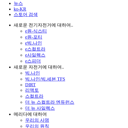
뉴스
ko-KR
스토어 검색
새로운 전기자전거에 대하여..
e원-식스티
e원-포티
e빅.나인
e스컬트라
e사일렉스
e스피더
새로운 자전거에 대하여..
빅.나인
빅.나인/빅.세븐 TFS
DIRT
리액토
스컬트라
더 뉴 스컬트라 엔듀런스
더 뉴 사일렉스
메리다에 대하여
우리의 사명
우리의 원칙