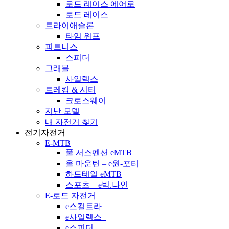
로드 레이스 에어로
로드 레이스
트라이애슬론
타임 워프
피트니스
스피더
그래블
사일렉스
트레킹 & 시티
크로스웨이
지난 모델
내 자전거 찾기
전기자전거
E-MTB
풀 서스펜션 eMTB
올 마운틴 – e원-포티
하드테일 eMTB
스포츠 – e빅.나인
E-로드 자전거
e스컬트라
e사일렉스+
e스피더