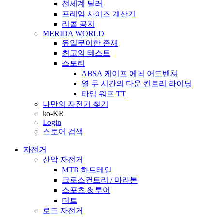
전세계 딜러
프레임 사이즈 계산기
리콜 공지
MERIDA WORLD
유일무이한 존재
최고의 테스트
스토리
ABSA 케이프 에픽 어드벤쳐
열 두 시간의 다운 컨트리 라이딩
타임 워프 TT
나만의 자전거 찾기
ko-KR
Login
스토어 검색
자전거
산악 자전거
MTB 하드테일
크로스컨트리 / 마라톤
스포츠 & 투어
더트
로드 자전거