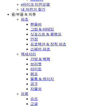
e바이크 이전모델
내 자전거 찾기
용/부품 & 의류
파츠
핸들바
그립 & 바테입
싯포스트 & 클램프
안장
프로텍션 & 장착 파츠
스페어 파츠
액세서리
가방 & 백팩
브라켓
라이트
펌프
물통 & 케이지
공구
자물쇠
의류
슈즈
고글