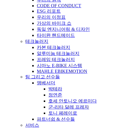
CODE OF CONDUCT
ESG 리포트
우리의 이정표
가상의 바이크 쇼
독일 엔지니어링 & 디자인
타이완 핸드메이드
테크놀러지
카본 테크놀러지
알루미늄 테크놀러지
프레임 테크놀러지
시마노 E-BIKE 시스템
MAHLE EBIKEMOTION
팀 그리고 선수들
앰베서더
박테라
정연준
호세 안토니오 에르미다
군-리타 달레 프레자
토니 페레이로
파트너쉽 & 선수들
서비스