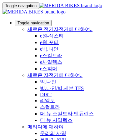
Toggle navigation
Toggle navigation
새로운 전기자전거에 대하여..
e원-식스티
e원-포티
e빅.나인
e스컬트라
e사일렉스
e스피더
새로운 자전거에 대하여..
빅.나인
빅.나인/빅.세븐 TFS
DIRT
리액토
스컬트라
더 뉴 스컬트라 엔듀런스
더 뉴 사일렉스
메리다에 대하여
우리의 사명
우리의 원칙