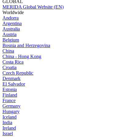
GLOBAL
MERIDA Global Website (EN)
Worldwide
Andorra
Argentina
Australia
Austria
Belgium
Bosnia and Herzegovina
China
China - Hong Kong
Costa Rica
Croatia
Czech Republic
Denmark
El Salvador
Estonia
Finland
France
Germany
Hungary
Iceland
India
Ireland
Israel