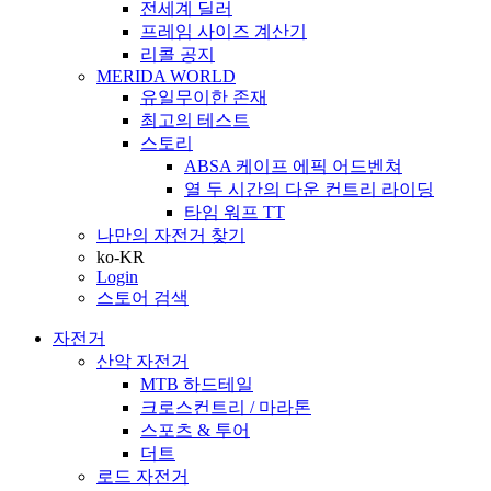
전세계 딜러
프레임 사이즈 계산기
리콜 공지
MERIDA WORLD
유일무이한 존재
최고의 테스트
스토리
ABSA 케이프 에픽 어드벤쳐
열 두 시간의 다운 컨트리 라이딩
타임 워프 TT
나만의 자전거 찾기
ko-KR
Login
스토어 검색
자전거
산악 자전거
MTB 하드테일
크로스컨트리 / 마라톤
스포츠 & 투어
더트
로드 자전거