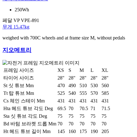
250Wh
페달
VP VPE-891
무게
15.47kg
weighed with 700C wheels and at frame size M, without pedals
지오메트리
프레임 사이즈
XS
S
M
L
XL
타이어 사이즈
28"
28"
28"
28"
28"
St 싯 튜브 Mm
470
490
510
530
560
Tt 탑 튜브 Mm
525
540
555
570
585
Cs 체인 스테이 Mm
431
431
431
431
431
Hta 헤드 튜브 각도 Deg
69.5
70
70.5
71
71.5
Sta 싯 튜브 각도 Deg
75
75
75
75
75
Bd 바텀 브라켓 드롭 Mm
70
70
70
70
70
Ht 헤드 튜브 길이 Mm
145
160
175
190
205