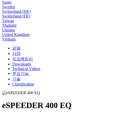
Spain
Sweden
Switzerland (DE)
Switzerland (FR)
Taiwan
Thailand
Ukraine
United Kingdom
Vietnam
모델
사양
지오메트리
Downloads
Technical Videos
주요기능
기술
Classification
eSPEEDER 400 EQ