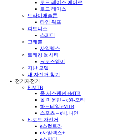
로드 레이스 에어로
로드 레이스
트라이애슬론
타임 워프
피트니스
스피더
그래블
사일렉스
트레킹 & 시티
크로스웨이
지난 모델
내 자전거 찾기
전기자전거
E-MTB
풀 서스펜션 eMTB
올 마운틴 – e원-포티
하드테일 eMTB
스포츠 – e빅.나인
E-로드 자전거
e스컬트라
e사일렉스+
e스피더