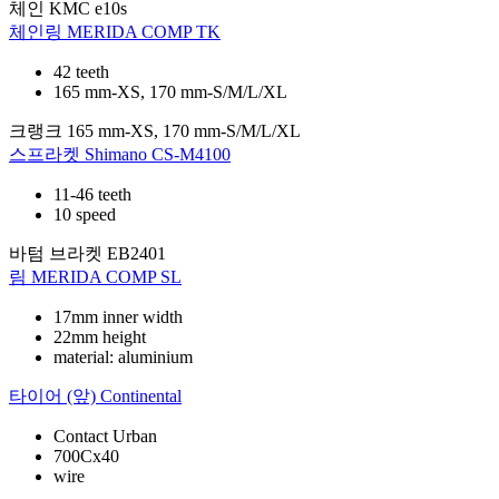
체인
KMC e10s
체인링
MERIDA COMP TK
42 teeth
165 mm-XS, 170 mm-S/M/L/XL
크랭크
165 mm-XS, 170 mm-S/M/L/XL
스프라켓
Shimano CS-M4100
11-46 teeth
10 speed
바텀 브라켓
EB2401
림
MERIDA COMP SL
17mm inner width
22mm height
material: aluminium
타이어 (앞)
Continental
Contact Urban
700Cx40
wire