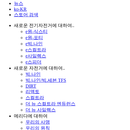
뉴스
ko-KR
스토어 검색
새로운 전기자전거에 대하여..
e원-식스티
e원-포티
e빅.나인
e스컬트라
e사일렉스
e스피더
새로운 자전거에 대하여..
빅.나인
빅.나인/빅.세븐 TFS
DIRT
리액토
스컬트라
더 뉴 스컬트라 엔듀런스
더 뉴 사일렉스
메리다에 대하여
우리의 사명
우리의 원칙