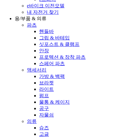
e바이크 이전모델
내 자전거 찾기
용/부품 & 의류
파츠
핸들바
그립 & 바테입
싯포스트 & 클램프
안장
프로텍션 & 장착 파츠
스페어 파츠
액세서리
가방 & 백팩
브라켓
라이트
펌프
물통 & 케이지
공구
자물쇠
의류
슈즈
고글