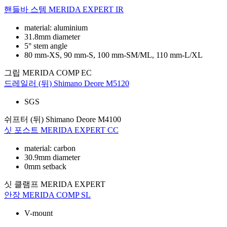
핸들바 스템
MERIDA EXPERT IR
material: aluminium
31.8mm diameter
5° stem angle
80 mm-XS, 90 mm-S, 100 mm-SM/ML, 110 mm-L/XL
그립
MERIDA COMP EC
드레일러 (뒤)
Shimano Deore M5120
SGS
쉬프터 (뒤)
Shimano Deore M4100
싯 포스트
MERIDA EXPERT CC
material: carbon
30.9mm diameter
0mm setback
싯 클램프
MERIDA EXPERT
안장
MERIDA COMP SL
V-mount