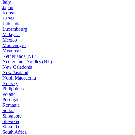
Italy
Japan
Korea
Latvia
Lithuania
Luxembourg
Malaysia
Mexico
Montenegro
Myanmar
Netherlands (NL)
Netherlands Antilles (NL)
New Caledonia
New Zealand
North Macedonia
Norway
Philippines
Poland
Portugal
Romania
Serbia
Singapore
Slovakia
Slovenia
South Africa