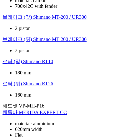
material: carbon
700x42C with fender
브레이크 (앞)
Shimano MT-200 / UR300
2 piston
브레이크 (뒤)
Shimano MT-200 / UR300
2 piston
로터 (앞)
Shimano RT10
180 mm
로터 (뒤)
Shimano RT26
160 mm
헤드셋
VP-MH-P16
핸들바
MERIDA EXPERT CC
material: aluminium
620mm width
Flat