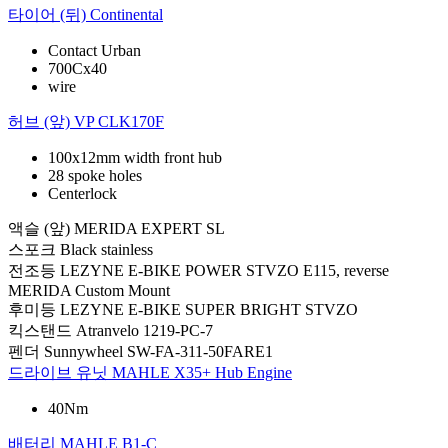
타이어 (뒤)
Continental
Contact Urban
700Cx40
wire
허브 (앞)
VP CLK170F
100x12mm width front hub
28 spoke holes
Centerlock
액슬 (앞)
MERIDA EXPERT SL
스포크
Black stainless
전조등
LEZYNE E-BIKE POWER STVZO E115, reverse
MERIDA Custom Mount
후미등
LEZYNE E-BIKE SUPER BRIGHT STVZO
킥스탠드
Atranvelo 1219-PC-7
펜더
Sunnywheel SW-FA-311-50FARE1
드라이브 유닛
MAHLE X35+ Hub Engine
40Nm
배터리
MAHLE B1-C