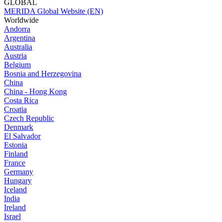
GLOBAL
MERIDA Global Website (EN)
Worldwide
Andorra
Argentina
Australia
Austria
Belgium
Bosnia and Herzegovina
China
China - Hong Kong
Costa Rica
Croatia
Czech Republic
Denmark
El Salvador
Estonia
Finland
France
Germany
Hungary
Iceland
India
Ireland
Israel