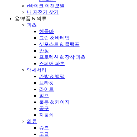
e바이크 이전모델
내 자전거 찾기
용/부품 & 의류
파츠
핸들바
그립 & 바테입
싯포스트 & 클램프
안장
프로텍션 & 장착 파츠
스페어 파츠
액세서리
가방 & 백팩
브라켓
라이트
펌프
물통 & 케이지
공구
자물쇠
의류
슈즈
고글