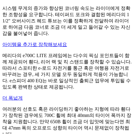
시스템 무게의 증가와 향상된 코너링 속도는 라이더에게 정확
한 조향성을 요구합니다. 테이퍼드 포크와 결합된 메리다의 1
1/2" 오버사이즈 헤드 튜브는 이를 정확하게 전달하여 라이더
로 하여금 다음 코너로 조금 더 세게 밀고 들어갈 수 있는 자신
감을 불어넣어 줍니다.
아이템을 추가로 장착해보세요
메리다의 e700C LITE 프레임에는 다수의 픽싱 포인트들이 함
께 제공되어 휀다, 리어 랙 및 킥 스탠드를 장착할 수 있습니다.
따라서 스포티한 e-로드 자전거를 통근 혹은 여행용 자전거로
바꾸려는 경우, 세 가지 모델 모두 동일하게 적용이 가능합니
다. e스피더 400 EQ는 바로 일상적인 출퇴근 업무에 투입될 수
있도록 완벽한 상태로 제공됩니다.
더 폭넓게
여러분의 선호도 혹은 라이딩하기 좋아하는 지형에 따라 휀다
가 장착된 경우에도 700C 휠에 최대 40mm의 타이어 폭까지 장
착을 지원합니다. 만약 650B 휠이 조금 더 입맛에 맞는다면 최
대 47mm 폭의 오프로드 성향의 타이어 역시 문제없이 장착됩