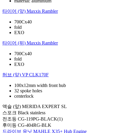
material: aluminium
타이어 (앞)
Maxxis Rambler
700Cx40
fold
EXO
타이어 (뒤)
Maxxis Rambler
700Cx40
fold
EXO
허브 (앞)
VP CLK170F
100x12mm width front hub
32 spoke holes
centerlock
액슬 (앞)
MERIDA EXPERT SL
스포크
Black stainless
전조등
CG-119PG-BLACK(1)
후미등
CG-404RG-BLK
드라이브 유닛
MAHLE X35+ Hub Engine