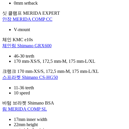
0mm setback
싯 클램프
MERIDA EXPERT
안장
MERIDA COMP CC
V-mount
체인
KMC e10s
체인링
Shimano GRX600
46-30 teeth
170 mm-XS/S, 172,5 mm-M, 175 mm-L/XL
크랭크
170 mm-XS/S, 172,5 mm-M, 175 mm-L/XL
스프라켓
Shimano CS-HG50
11-36 teeth
10 speed
바텀 브라켓
Shimano BSA
림
MERIDA COMP SL
17mm inner width
22mm height