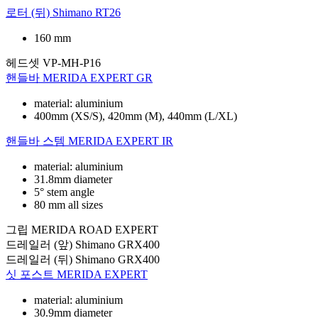
로터 (뒤)
Shimano RT26
160 mm
헤드셋
VP-MH-P16
핸들바
MERIDA EXPERT GR
material: aluminium
400mm (XS/S), 420mm (M), 440mm (L/XL)
핸들바 스템
MERIDA EXPERT IR
material: aluminium
31.8mm diameter
5° stem angle
80 mm all sizes
그립
MERIDA ROAD EXPERT
드레일러 (앞)
Shimano GRX400
드레일러 (뒤)
Shimano GRX400
싯 포스트
MERIDA EXPERT
material: aluminium
30.9mm diameter