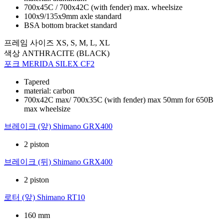
700x45C / 700x42C (with fender) max. wheelsize
100x9/135x9mm axle standard
BSA bottom bracket standard
프레임 사이즈
XS, S, M, L, XL
색상
ANTHRACITE (BLACK)
포크
MERIDA SILEX CF2
Tapered
material: carbon
700x42C max/ 700x35C (with fender) max 50mm for 650B
max wheelsize
브레이크 (앞)
Shimano GRX400
2 piston
브레이크 (뒤)
Shimano GRX400
2 piston
로터 (앞)
Shimano RT10
160 mm