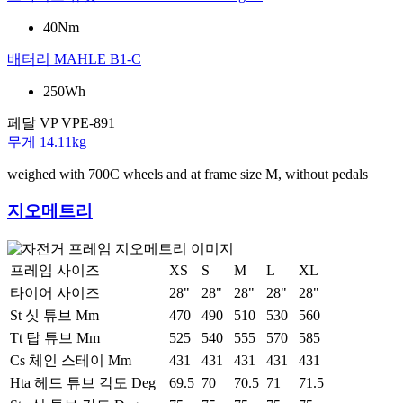
40Nm
배터리
MAHLE B1-C
250Wh
페달
VP VPE-891
무게
14.11kg
weighed with 700C wheels and at frame size M, without pedals
지오메트리
프레임 사이즈
XS
S
M
L
XL
타이어 사이즈
28"
28"
28"
28"
28"
St 싯 튜브 Mm
470
490
510
530
560
Tt 탑 튜브 Mm
525
540
555
570
585
Cs 체인 스테이 Mm
431
431
431
431
431
Hta 헤드 튜브 각도 Deg
69.5
70
70.5
71
71.5