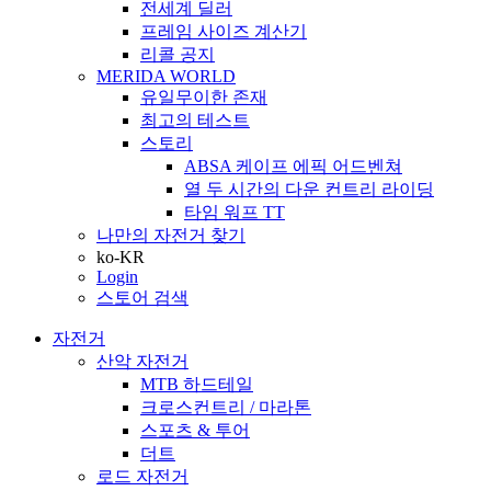
전세계 딜러
프레임 사이즈 계산기
리콜 공지
MERIDA WORLD
유일무이한 존재
최고의 테스트
스토리
ABSA 케이프 에픽 어드벤쳐
열 두 시간의 다운 컨트리 라이딩
타임 워프 TT
나만의 자전거 찾기
ko-KR
Login
스토어 검색
자전거
산악 자전거
MTB 하드테일
크로스컨트리 / 마라톤
스포츠 & 투어
더트
로드 자전거