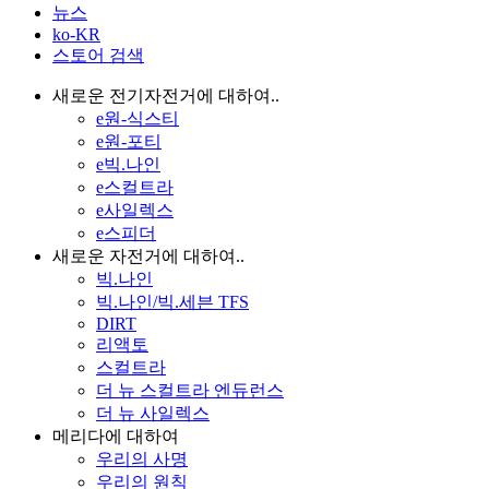
뉴스
ko-KR
스토어 검색
새로운 전기자전거에 대하여..
e원-식스티
e원-포티
e빅.나인
e스컬트라
e사일렉스
e스피더
새로운 자전거에 대하여..
빅.나인
빅.나인/빅.세븐 TFS
DIRT
리액토
스컬트라
더 뉴 스컬트라 엔듀런스
더 뉴 사일렉스
메리다에 대하여
우리의 사명
우리의 원칙