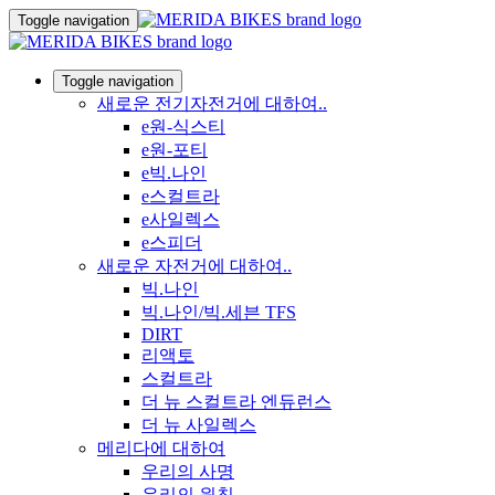
Toggle navigation
Toggle navigation
새로운 전기자전거에 대하여..
e원-식스티
e원-포티
e빅.나인
e스컬트라
e사일렉스
e스피더
새로운 자전거에 대하여..
빅.나인
빅.나인/빅.세븐 TFS
DIRT
리액토
스컬트라
더 뉴 스컬트라 엔듀런스
더 뉴 사일렉스
메리다에 대하여
우리의 사명
우리의 원칙