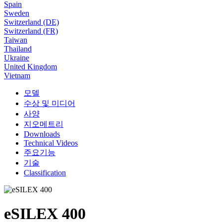
Spain
Sweden
Switzerland (DE)
Switzerland (FR)
Taiwan
Thailand
Ukraine
United Kingdom
Vietnam
모델
수상 및 미디어
사양
지오메트리
Downloads
Technical Videos
주요기능
기술
Classification
eSILEX 400