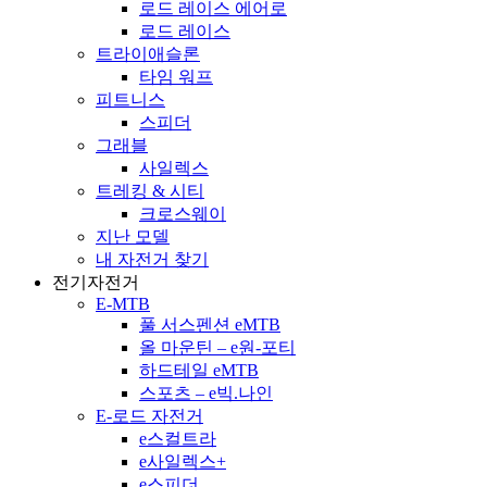
로드 레이스 에어로
로드 레이스
트라이애슬론
타임 워프
피트니스
스피더
그래블
사일렉스
트레킹 & 시티
크로스웨이
지난 모델
내 자전거 찾기
전기자전거
E-MTB
풀 서스펜션 eMTB
올 마운틴 – e원-포티
하드테일 eMTB
스포츠 – e빅.나인
E-로드 자전거
e스컬트라
e사일렉스+
e스피더