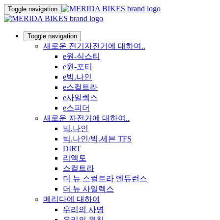
Toggle navigation
Toggle navigation
새로운 전기자전거에 대하여..
e원-식스티
e원-포티
e빅.나인
e스컬트라
e사일렉스
e스피더
새로운 자전거에 대하여..
빅.나인
빅.나인/빅.세븐 TFS
DIRT
리액토
스컬트라
더 뉴 스컬트라 엔듀런스
더 뉴 사일렉스
메리다에 대하여
우리의 사명
우리의 원칙