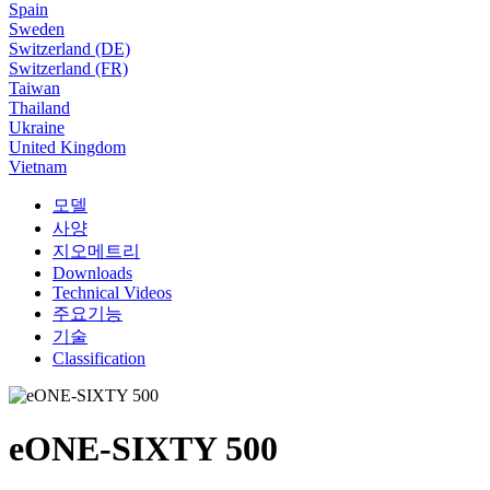
Spain
Sweden
Switzerland (DE)
Switzerland (FR)
Taiwan
Thailand
Ukraine
United Kingdom
Vietnam
모델
사양
지오메트리
Downloads
Technical Videos
주요기능
기술
Classification
eONE-SIXTY 500