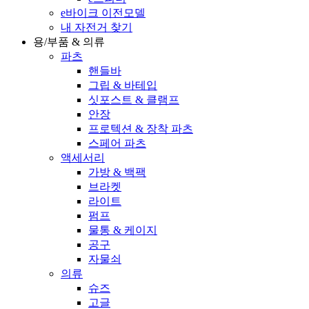
e바이크 이전모델
내 자전거 찾기
용/부품 & 의류
파츠
핸들바
그립 & 바테입
싯포스트 & 클램프
안장
프로텍션 & 장착 파츠
스페어 파츠
액세서리
가방 & 백팩
브라켓
라이트
펌프
물통 & 케이지
공구
자물쇠
의류
슈즈
고글