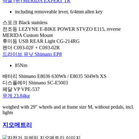
액슬 (뒤)
MERIDA EXPERT TR
including removeable lever, 6/4mm allen key
스포크
Black stainless
전조등
LEZYNE E-BIKE POWER STVZO E115, reverse
MERIDA Custom Mount
후미등
USB REAR Light CG-214RG
펜더
C093-02F + C093-02R
드라이브 유닛
Shimano EP8
85Nm
배터리
Shimano E8036 630Wh / E8035 504Wh XS
디스플레이
Shimano SC-E5003
페달
VP VPE-537
무게
23.84kg
weighed with 29" wheels and at frame size M, without pedals, incl.
lights
지오메트리