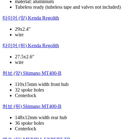
material: aluminium
Tubeless ready (tubeless tape and valves not included)
타이어 (앞)
Kenda Regolith
29x2.4"
wire
타이어 (뒤)
Kenda Regolith
27.5x2.6"
wire
허브 (앞)
Shimano MT400-B
110x15mm width front hub
32 spoke holes
Centerlock
허브 (뒤)
Shimano MT400-B
148x12mm width rear hub
36 spoke holes
Centerlock