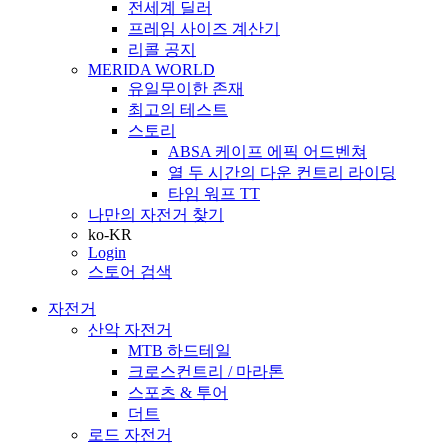
전세계 딜러
프레임 사이즈 계산기
리콜 공지
MERIDA WORLD
유일무이한 존재
최고의 테스트
스토리
ABSA 케이프 에픽 어드벤쳐
열 두 시간의 다운 컨트리 라이딩
타임 워프 TT
나만의 자전거 찾기
ko-KR
Login
스토어 검색
자전거
산악 자전거
MTB 하드테일
크로스컨트리 / 마라톤
스포츠 & 투어
더트
로드 자전거