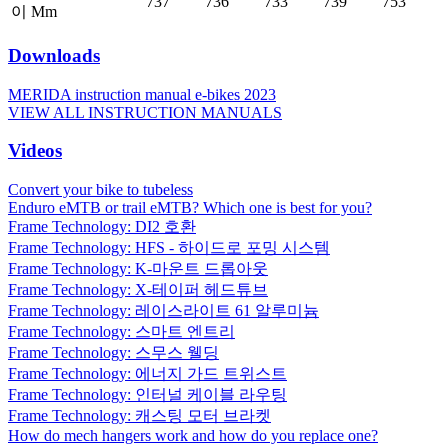
737
736
733
739
753
이 Mm
Downloads
MERIDA instruction manual e-bikes 2023
VIEW ALL INSTRUCTION MANUALS
Videos
Convert your bike to tubeless
Enduro eMTB or trail eMTB? Which one is best for you?
Frame Technology: DI2 호환
Frame Technology: HFS - 하이드로 포밍 시스템
Frame Technology: K-마운트 드롭아웃
Frame Technology: X-테이퍼 헤드튜브
Frame Technology: 레이스라이트 61 알루미늄
Frame Technology: 스마트 엔트리
Frame Technology: 스무스 웰딩
Frame Technology: 에너지 가드 트위스트
Frame Technology: 인터널 케이블 라우팅
Frame Technology: 캐스팅 모터 브라켓
How do mech hangers work and how do you replace one?