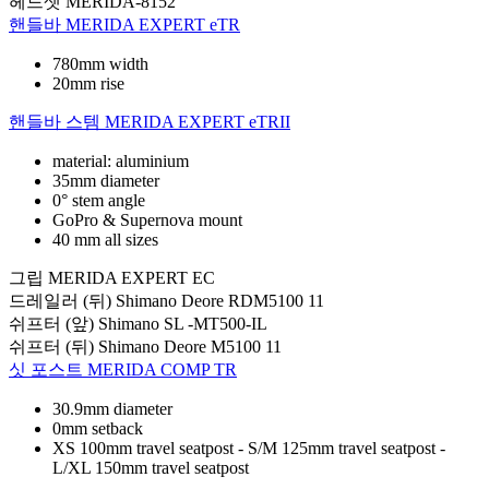
헤드셋
MERIDA-8152
핸들바
MERIDA EXPERT eTR
780mm width
20mm rise
핸들바 스템
MERIDA EXPERT eTRII
material: aluminium
35mm diameter
0° stem angle
GoPro & Supernova mount
40 mm all sizes
그립
MERIDA EXPERT EC
드레일러 (뒤)
Shimano Deore RDM5100 11
쉬프터 (앞)
Shimano SL -MT500-IL
쉬프터 (뒤)
Shimano Deore M5100 11
싯 포스트
MERIDA COMP TR
30.9mm diameter
0mm setback
XS 100mm travel seatpost - S/M 125mm travel seatpost -
L/XL 150mm travel seatpost