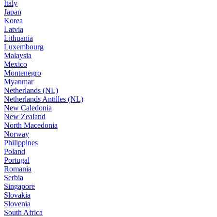
Italy
Japan
Korea
Latvia
Lithuania
Luxembourg
Malaysia
Mexico
Montenegro
Myanmar
Netherlands (NL)
Netherlands Antilles (NL)
New Caledonia
New Zealand
North Macedonia
Norway
Philippines
Poland
Portugal
Romania
Serbia
Singapore
Slovakia
Slovenia
South Africa