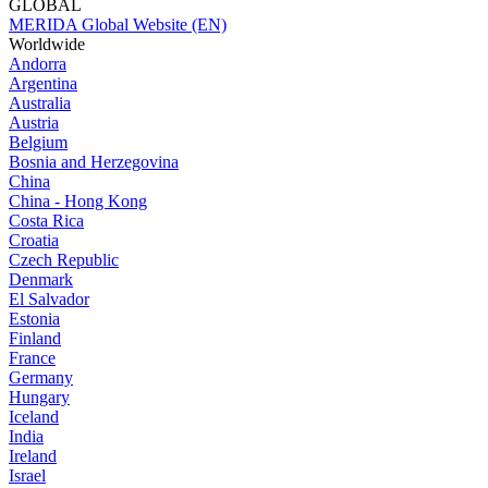
GLOBAL
MERIDA Global Website (EN)
Worldwide
Andorra
Argentina
Australia
Austria
Belgium
Bosnia and Herzegovina
China
China - Hong Kong
Costa Rica
Croatia
Czech Republic
Denmark
El Salvador
Estonia
Finland
France
Germany
Hungary
Iceland
India
Ireland
Israel