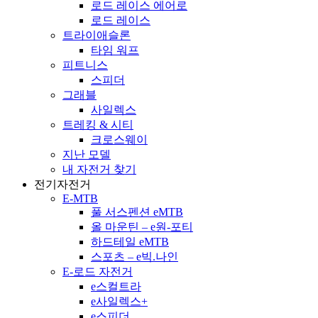
로드 레이스 에어로
로드 레이스
트라이애슬론
타임 워프
피트니스
스피더
그래블
사일렉스
트레킹 & 시티
크로스웨이
지난 모델
내 자전거 찾기
전기자전거
E-MTB
풀 서스펜션 eMTB
올 마운틴 – e원-포티
하드테일 eMTB
스포츠 – e빅.나인
E-로드 자전거
e스컬트라
e사일렉스+
e스피더