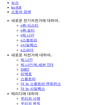
뉴스
ko-KR
스토어 검색
새로운 전기자전거에 대하여..
e원-식스티
e원-포티
e빅.나인
e스컬트라
e사일렉스
e스피더
새로운 자전거에 대하여..
빅.나인
빅.나인/빅.세븐 TFS
DIRT
리액토
스컬트라
더 뉴 스컬트라 엔듀런스
더 뉴 사일렉스
메리다에 대하여
우리의 사명
우리의 원칙