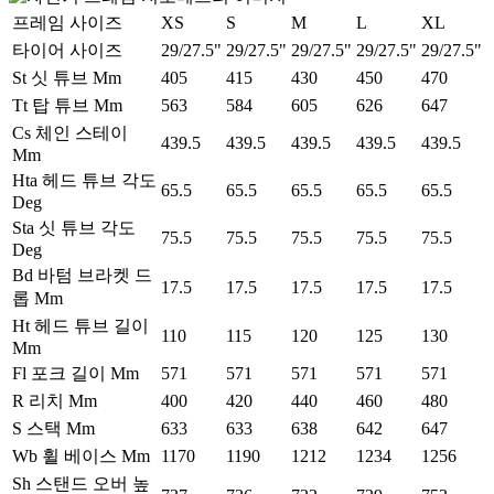
프레임 사이즈
XS
S
M
L
XL
타이어 사이즈
29/27.5"
29/27.5"
29/27.5"
29/27.5"
29/27.5"
St 싯 튜브 Mm
405
415
430
450
470
Tt 탑 튜브 Mm
563
584
605
626
647
Cs 체인 스테이
439.5
439.5
439.5
439.5
439.5
Mm
Hta 헤드 튜브 각도
65.5
65.5
65.5
65.5
65.5
Deg
Sta 싯 튜브 각도
75.5
75.5
75.5
75.5
75.5
Deg
Bd 바텀 브라켓 드
17.5
17.5
17.5
17.5
17.5
롭 Mm
Ht 헤드 튜브 길이
110
115
120
125
130
Mm
Fl 포크 길이 Mm
571
571
571
571
571
R 리치 Mm
400
420
440
460
480
S 스택 Mm
633
633
638
642
647
Wb 휠 베이스 Mm
1170
1190
1212
1234
1256
Sh 스탠드 오버 높