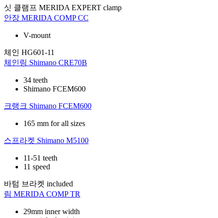
싯 클램프
MERIDA EXPERT clamp
안장
MERIDA COMP CC
V-mount
체인
HG601-11
체인링
Shimano CRE70B
34 teeth
Shimano FCEM600
크랭크
Shimano FCEM600
165 mm for all sizes
스프라켓
Shimano M5100
11-51 teeth
11 speed
바텀 브라켓
included
림
MERIDA COMP TR
29mm inner width