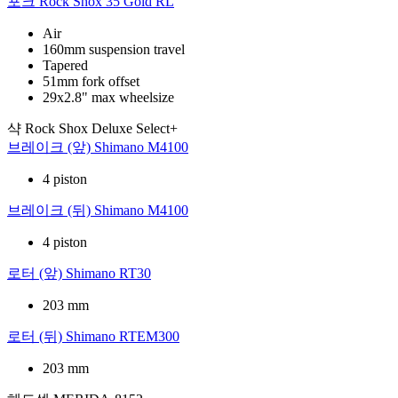
포크
Rock Shox 35 Gold RL
Air
160mm suspension travel
Tapered
51mm fork offset
29x2.8" max wheelsize
샥
Rock Shox Deluxe Select+
브레이크 (앞)
Shimano M4100
4 piston
브레이크 (뒤)
Shimano M4100
4 piston
로터 (앞)
Shimano RT30
203 mm
로터 (뒤)
Shimano RTEM300
203 mm