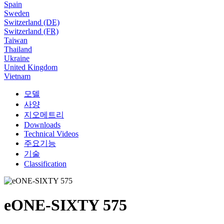
Spain
Sweden
Switzerland (DE)
Switzerland (FR)
Taiwan
Thailand
Ukraine
United Kingdom
Vietnam
모델
사양
지오메트리
Downloads
Technical Videos
주요기능
기술
Classification
eONE-SIXTY 575