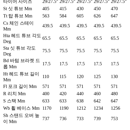
타이어 사이즈
29/27.5"
29/27.5"
29/27.5"
29/27.5"
29/27.5"
St 싯 튜브 Mm
405
415
430
450
470
Tt 탑 튜브 Mm
563
584
605
626
647
Cs 체인 스테이
439.5
439.5
439.5
439.5
439.5
Mm
Hta 헤드 튜브 각도
65.5
65.5
65.5
65.5
65.5
Deg
Sta 싯 튜브 각도
75.5
75.5
75.5
75.5
75.5
Deg
Bd 바텀 브라켓 드
17.5
17.5
17.5
17.5
17.5
롭 Mm
Ht 헤드 튜브 길이
110
115
120
125
130
Mm
Fl 포크 길이 Mm
571
571
571
571
571
R 리치 Mm
400
420
440
460
480
S 스택 Mm
633
633
638
642
647
Wb 휠 베이스 Mm
1170
1190
1212
1234
1256
Sh 스탠드 오버 높
737
736
733
739
753
이 Mm