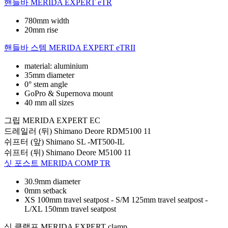
핸들바
MERIDA EXPERT eTR
780mm width
20mm rise
핸들바 스템
MERIDA EXPERT eTRII
material: aluminium
35mm diameter
0° stem angle
GoPro & Supernova mount
40 mm all sizes
그립
MERIDA EXPERT EC
드레일러 (뒤)
Shimano Deore RDM5100 11
쉬프터 (앞)
Shimano SL -MT500-IL
쉬프터 (뒤)
Shimano Deore M5100 11
싯 포스트
MERIDA COMP TR
30.9mm diameter
0mm setback
XS 100mm travel seatpost - S/M 125mm travel seatpost -
L/XL 150mm travel seatpost
싯 클램프
MERIDA EXPERT clamp