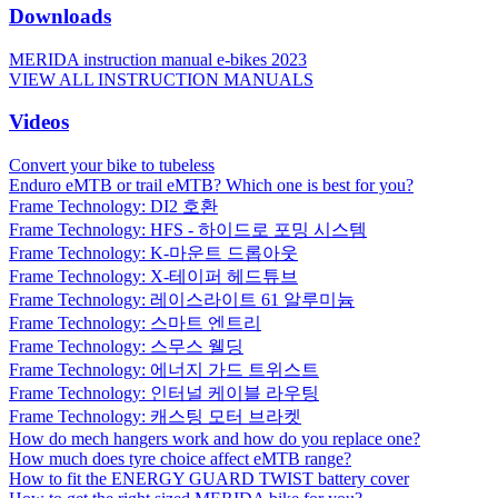
Downloads
MERIDA instruction manual e-bikes 2023
VIEW ALL INSTRUCTION MANUALS
Videos
Convert your bike to tubeless
Enduro eMTB or trail eMTB? Which one is best for you?
Frame Technology: DI2 호환
Frame Technology: HFS - 하이드로 포밍 시스템
Frame Technology: K-마운트 드롭아웃
Frame Technology: X-테이퍼 헤드튜브
Frame Technology: 레이스라이트 61 알루미늄
Frame Technology: 스마트 엔트리
Frame Technology: 스무스 웰딩
Frame Technology: 에너지 가드 트위스트
Frame Technology: 인터널 케이블 라우팅
Frame Technology: 캐스팅 모터 브라켓
How do mech hangers work and how do you replace one?
How much does tyre choice affect eMTB range?
How to fit the ENERGY GUARD TWIST battery cover