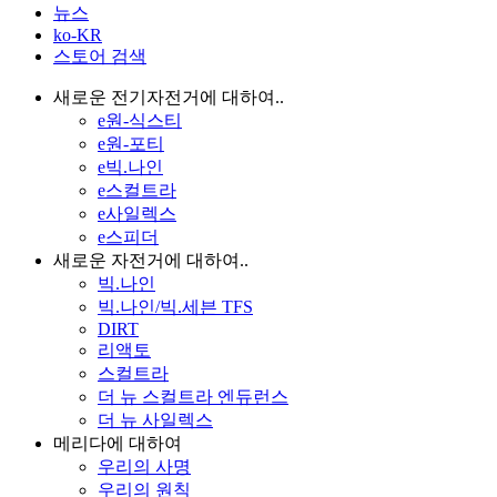
뉴스
ko-KR
스토어 검색
새로운 전기자전거에 대하여..
e원-식스티
e원-포티
e빅.나인
e스컬트라
e사일렉스
e스피더
새로운 자전거에 대하여..
빅.나인
빅.나인/빅.세븐 TFS
DIRT
리액토
스컬트라
더 뉴 스컬트라 엔듀런스
더 뉴 사일렉스
메리다에 대하여
우리의 사명
우리의 원칙