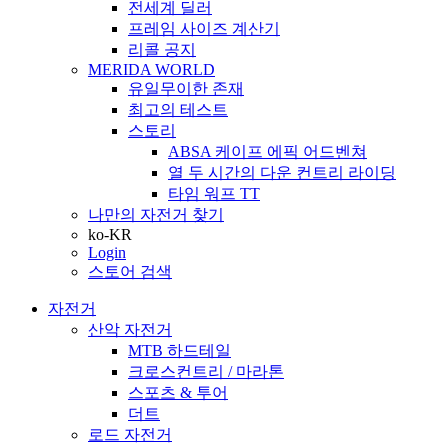
전세계 딜러
프레임 사이즈 계산기
리콜 공지
MERIDA WORLD
유일무이한 존재
최고의 테스트
스토리
ABSA 케이프 에픽 어드벤쳐
열 두 시간의 다운 컨트리 라이딩
타임 워프 TT
나만의 자전거 찾기
ko-KR
Login
스토어 검색
자전거
산악 자전거
MTB 하드테일
크로스컨트리 / 마라톤
스포츠 & 투어
더트
로드 자전거