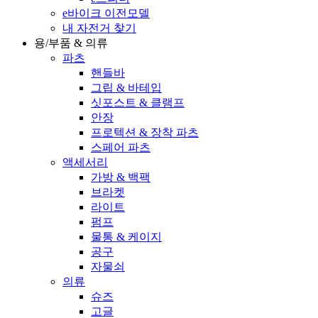
e바이크 이전모델
내 자전거 찾기
용/부품 & 의류
파츠
핸들바
그립 & 바테입
싯포스트 & 클램프
안장
프로텍션 & 장착 파츠
스페어 파츠
액세서리
가방 & 백팩
브라켓
라이트
펌프
물통 & 케이지
공구
자물쇠
의류
슈즈
고글