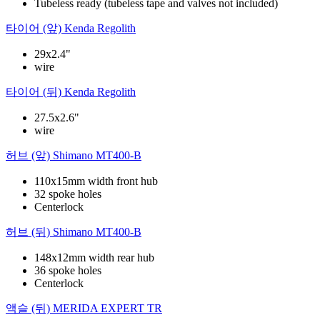
Tubeless ready (tubeless tape and valves not included)
타이어 (앞)
Kenda Regolith
29x2.4"
wire
타이어 (뒤)
Kenda Regolith
27.5x2.6"
wire
허브 (앞)
Shimano MT400-B
110x15mm width front hub
32 spoke holes
Centerlock
허브 (뒤)
Shimano MT400-B
148x12mm width rear hub
36 spoke holes
Centerlock
액슬 (뒤)
MERIDA EXPERT TR