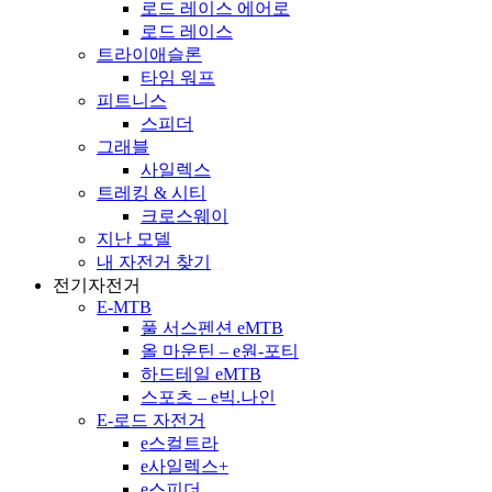
로드 레이스 에어로
로드 레이스
트라이애슬론
타임 워프
피트니스
스피더
그래블
사일렉스
트레킹 & 시티
크로스웨이
지난 모델
내 자전거 찾기
전기자전거
E-MTB
풀 서스펜션 eMTB
올 마운틴 – e원-포티
하드테일 eMTB
스포츠 – e빅.나인
E-로드 자전거
e스컬트라
e사일렉스+
e스피더