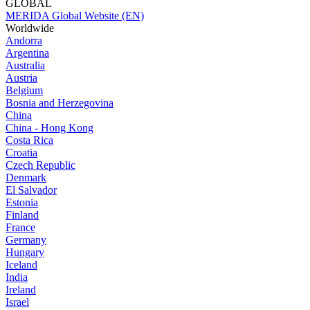
GLOBAL
MERIDA Global Website (EN)
Worldwide
Andorra
Argentina
Australia
Austria
Belgium
Bosnia and Herzegovina
China
China - Hong Kong
Costa Rica
Croatia
Czech Republic
Denmark
El Salvador
Estonia
Finland
France
Germany
Hungary
Iceland
India
Ireland
Israel