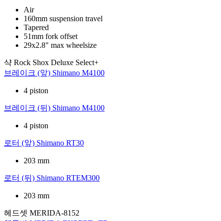
Air
160mm suspension travel
Tapered
51mm fork offset
29x2.8" max wheelsize
샥
Rock Shox Deluxe Select+
브레이크 (앞)
Shimano M4100
4 piston
브레이크 (뒤)
Shimano M4100
4 piston
로터 (앞)
Shimano RT30
203 mm
로터 (뒤)
Shimano RTEM300
203 mm
헤드셋
MERIDA-8152