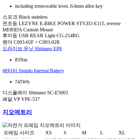
including removeable lever, 6/4mm allen key
스포크
Black stainless
전조등
LEZYNE E-BIKE POWER STVZO E115, reverse
MERIDA Custom Mount
후미등
USB REAR Light CG-214RG
펜더
C093-02F + C093-02R
드라이브 유닛
Shimano EP8
85Nm
배터리
Simplo Internal Battery
745Wh
디스플레이
Shimano SC-E5003
페달
VP VPE-537
지오메트리
프레임 사이즈
XS
S
M
L
XL