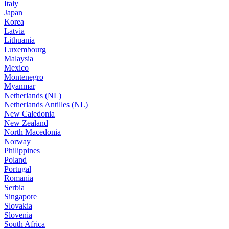
Italy
Japan
Korea
Latvia
Lithuania
Luxembourg
Malaysia
Mexico
Montenegro
Myanmar
Netherlands (NL)
Netherlands Antilles (NL)
New Caledonia
New Zealand
North Macedonia
Norway
Philippines
Poland
Portugal
Romania
Serbia
Singapore
Slovakia
Slovenia
South Africa