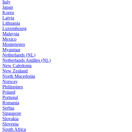
Italy
Japan
Korea
Latvia
Lithuania
Luxembourg
Malaysia
Mexico
Montenegro
Myanmar
Netherlands (NL)
Netherlands Antilles (NL)
New Caledonia
New Zealand
North Macedonia
Norway
Philippines
Poland
Portugal
Romania
Serbia
Singapore
Slovakia
Slovenia
South Africa