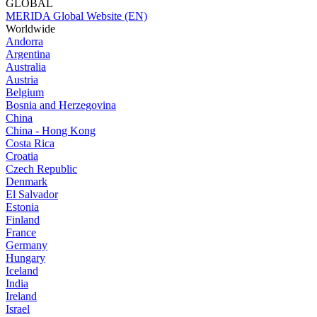
GLOBAL
MERIDA Global Website (EN)
Worldwide
Andorra
Argentina
Australia
Austria
Belgium
Bosnia and Herzegovina
China
China - Hong Kong
Costa Rica
Croatia
Czech Republic
Denmark
El Salvador
Estonia
Finland
France
Germany
Hungary
Iceland
India
Ireland
Israel