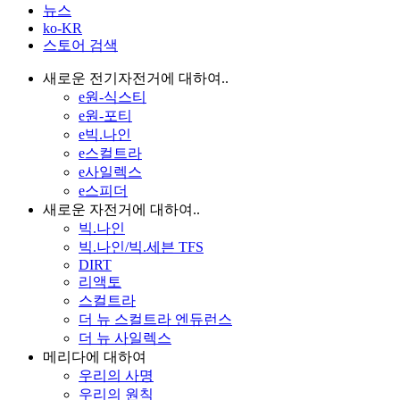
뉴스
ko-KR
스토어 검색
새로운 전기자전거에 대하여..
e원-식스티
e원-포티
e빅.나인
e스컬트라
e사일렉스
e스피더
새로운 자전거에 대하여..
빅.나인
빅.나인/빅.세븐 TFS
DIRT
리액토
스컬트라
더 뉴 스컬트라 엔듀런스
더 뉴 사일렉스
메리다에 대하여
우리의 사명
우리의 원칙