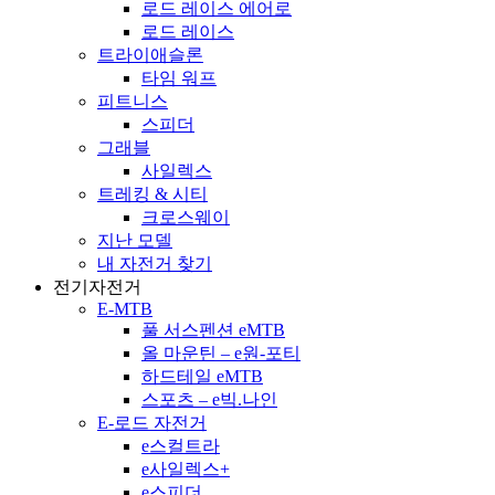
로드 레이스 에어로
로드 레이스
트라이애슬론
타임 워프
피트니스
스피더
그래블
사일렉스
트레킹 & 시티
크로스웨이
지난 모델
내 자전거 찾기
전기자전거
E-MTB
풀 서스펜션 eMTB
올 마운틴 – e원-포티
하드테일 eMTB
스포츠 – e빅.나인
E-로드 자전거
e스컬트라
e사일렉스+
e스피더