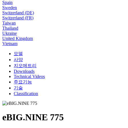
Spain
Sweden
Switzerland (DE)
Switzerland (FR)
Taiwan
Thailand
Ukraine
United Kingdom
Vietnam
모델
사양
지오메트리
Downloads
Technical Videos
주요기능
기술
Classification
eBIG.NINE 775