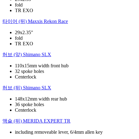
fold
TR EXO
타이어 (뒤)
Maxxis Rekon Race
29x2.35"
fold
TR EXO
허브 (앞)
Shimano SLX
110x15mm width front hub
32 spoke holes
Centerlock
허브 (뒤)
Shimano SLX
148x12mm width rear hub
36 spoke holes
Centerlock
액슬 (뒤)
MERIDA EXPERT TR
including removeable lever, 6/4mm allen key