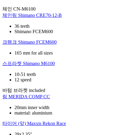
체인
CN-M6100
체인링
Shimano CRE70-12-B
36 teeth
Shimano FCEM600
크랭크
Shimano FCEM600
165 mm for all sizes
스프라켓
Shimano M6100
10-51 teeth
12 speed
바텀 브라켓
included
림
MERIDA COMP CC
20mm inner width
material: aluminium
타이어 (앞)
Maxxis Rekon Race
29x2.35"