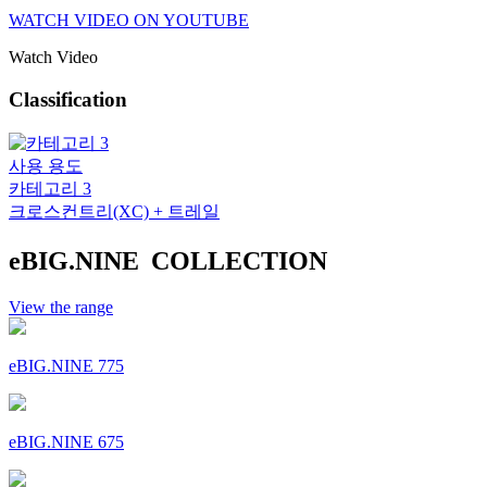
WATCH VIDEO ON YOUTUBE
Watch Video
Classification
사용 용도
카테고리 3
크로스컨트리(XC) + 트레일
eBIG.NINE COLLECTION
View the range
eBIG.NINE 775
eBIG.NINE 675