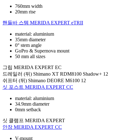
760mm width
20mm rise
핸들바 스템
MERIDA EXPERT eTRII
material: aluminium
35mm diameter
0° stem angle
GoPro & Supernova mount
50 mm all sizes
그립
MERIDA EXPERT EC
드레일러 (뒤)
Shimano XT RDM8100 Shadow+ 12
쉬프터 (뒤)
Shimano DEORE M6100 12
싯 포스트
MERIDA EXPERT CC
material: aluminium
34.9mm diameter
0mm setback
싯 클램프
MERIDA EXPERT
안장
MERIDA EXPERT CC
V-mount