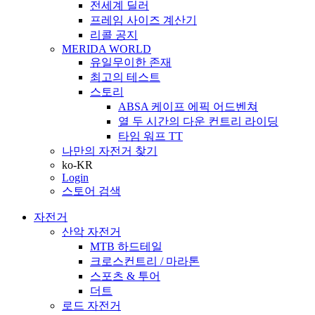
전세계 딜러
프레임 사이즈 계산기
리콜 공지
MERIDA WORLD
유일무이한 존재
최고의 테스트
스토리
ABSA 케이프 에픽 어드벤쳐
열 두 시간의 다운 컨트리 라이딩
타임 워프 TT
나만의 자전거 찾기
ko-KR
Login
스토어 검색
자전거
산악 자전거
MTB 하드테일
크로스컨트리 / 마라톤
스포츠 & 투어
더트
로드 자전거