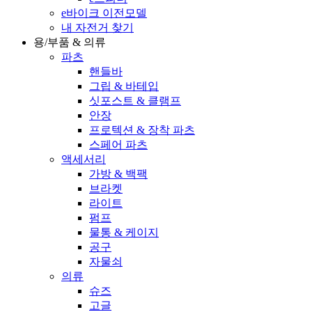
e바이크 이전모델
내 자전거 찾기
용/부품 & 의류
파츠
핸들바
그립 & 바테입
싯포스트 & 클램프
안장
프로텍션 & 장착 파츠
스페어 파츠
액세서리
가방 & 백팩
브라켓
라이트
펌프
물통 & 케이지
공구
자물쇠
의류
슈즈
고글