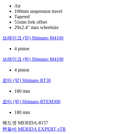
Air
100mm suspension travel
Tapered
51mm fork offset
29x2.4" max wheelsize
브레이크 (앞)
Shimano M4100
4 piston
브레이크 (뒤)
Shimano M4100
4 piston
로터 (앞)
Shimano RT30
180 mm
로터 (뒤)
Shimano RTEM300
180 mm
헤드셋
MERIDA-8157
핸들바
MERIDA EXPERT eTR