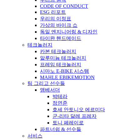
CODE OF CONDUCT
ESG 리포트
우리의 이정표
가상의 바이크 쇼
독일 엔지니어링 & 디자인
타이완 핸드메이드
테크놀러지
카본 테크놀러지
알루미늄 테크놀러지
프레임 테크놀러지
시마노 E-BIKE 시스템
MAHLE EBIKEMOTION
팀 그리고 선수들
앰베서더
박테라
정연준
호세 안토니오 에르미다
군-리타 달레 프레자
토니 페레이로
파트너쉽 & 선수들
서비스