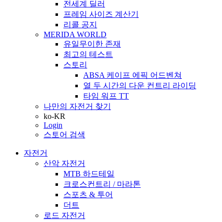
전세계 딜러
프레임 사이즈 계산기
리콜 공지
MERIDA WORLD
유일무이한 존재
최고의 테스트
스토리
ABSA 케이프 에픽 어드벤쳐
열 두 시간의 다운 컨트리 라이딩
타임 워프 TT
나만의 자전거 찾기
ko-KR
Login
스토어 검색
자전거
산악 자전거
MTB 하드테일
크로스컨트리 / 마라톤
스포츠 & 투어
더트
로드 자전거