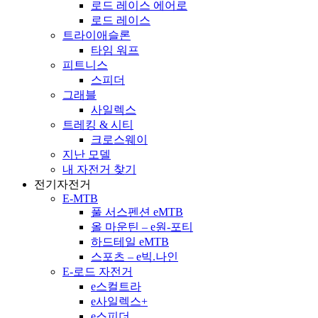
로드 레이스 에어로
로드 레이스
트라이애슬론
타임 워프
피트니스
스피더
그래블
사일렉스
트레킹 & 시티
크로스웨이
지난 모델
내 자전거 찾기
전기자전거
E-MTB
풀 서스펜션 eMTB
올 마운틴 – e원-포티
하드테일 eMTB
스포츠 – e빅.나인
E-로드 자전거
e스컬트라
e사일렉스+
e스피더