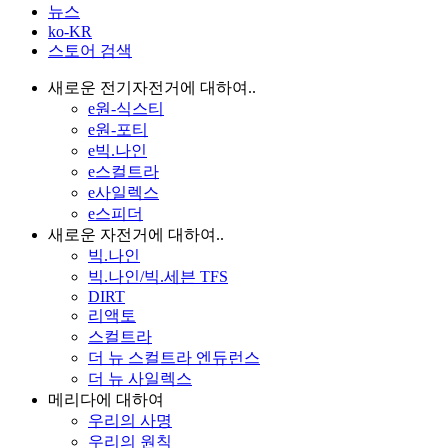
뉴스
ko-KR
스토어 검색
새로운 전기자전거에 대하여..
e원-식스티
e원-포티
e빅.나인
e스컬트라
e사일렉스
e스피더
새로운 자전거에 대하여..
빅.나인
빅.나인/빅.세븐 TFS
DIRT
리액토
스컬트라
더 뉴 스컬트라 엔듀런스
더 뉴 사일렉스
메리다에 대하여
우리의 사명
우리의 원칙