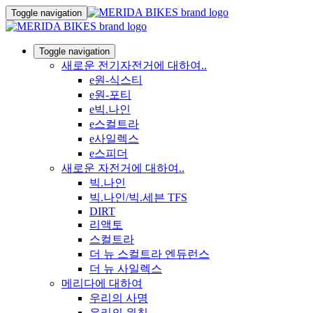
Toggle navigation
Toggle navigation
새로운 전기자전거에 대하여..
e원-식스티
e원-포티
e빅.나인
e스컬트라
e사일렉스
e스피더
새로운 자전거에 대하여..
빅.나인
빅.나인/빅.세븐 TFS
DIRT
리액토
스컬트라
더 뉴 스컬트라 엔듀런스
더 뉴 사일렉스
메리다에 대하여
우리의 사명
우리의 원칙