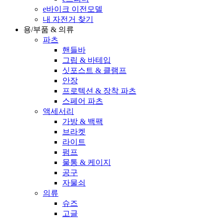
e바이크 이전모델
내 자전거 찾기
용/부품 & 의류
파츠
핸들바
그립 & 바테입
싯포스트 & 클램프
안장
프로텍션 & 장착 파츠
스페어 파츠
액세서리
가방 & 백팩
브라켓
라이트
펌프
물통 & 케이지
공구
자물쇠
의류
슈즈
고글