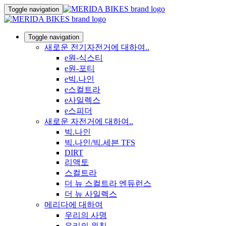
Toggle navigation
Toggle navigation
새로운 전기자전거에 대하여..
e원-식스티
e원-포티
e빅.나인
e스컬트라
e사일렉스
e스피더
새로운 자전거에 대하여..
빅.나인
빅.나인/빅.세븐 TFS
DIRT
리액토
스컬트라
더 뉴 스컬트라 엔듀런스
더 뉴 사일렉스
메리다에 대하여
우리의 사명
우리의 원칙