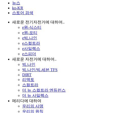
뉴스
ko-KR
스토어 검색
새로운 전기자전거에 대하여..
e원-식스티
e원-포티
e빅.나인
e스컬트라
e사일렉스
e스피더
새로운 자전거에 대하여..
빅.나인
빅.나인/빅.세븐 TFS
DIRT
리액토
스컬트라
더 뉴 스컬트라 엔듀런스
더 뉴 사일렉스
메리다에 대하여
우리의 사명
우리의 원칙