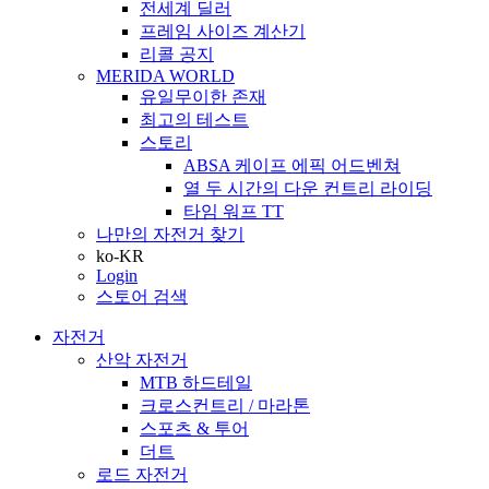
전세계 딜러
프레임 사이즈 계산기
리콜 공지
MERIDA WORLD
유일무이한 존재
최고의 테스트
스토리
ABSA 케이프 에픽 어드벤쳐
열 두 시간의 다운 컨트리 라이딩
타임 워프 TT
나만의 자전거 찾기
ko-KR
Login
스토어 검색
자전거
산악 자전거
MTB 하드테일
크로스컨트리 / 마라톤
스포츠 & 투어
더트
로드 자전거