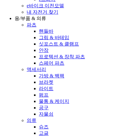
e바이크 이전모델
내 자전거 찾기
용/부품 & 의류
파츠
핸들바
그립 & 바테입
싯포스트 & 클램프
안장
프로텍션 & 장착 파츠
스페어 파츠
액세서리
가방 & 백팩
브라켓
라이트
펌프
물통 & 케이지
공구
자물쇠
의류
슈즈
고글