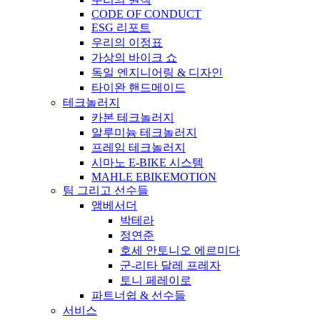
CODE OF CONDUCT
ESG 리포트
우리의 이정표
가상의 바이크 쇼
독일 엔지니어링 & 디자인
타이완 핸드메이드
테크놀러지
카본 테크놀러지
알루미늄 테크놀러지
프레임 테크놀러지
시마노 E-BIKE 시스템
MAHLE EBIKEMOTION
팀 그리고 선수들
앰베서더
박테라
정연준
호세 안토니오 에르미다
군-리타 달레 프레자
토니 페레이로
파트너쉽 & 선수들
서비스