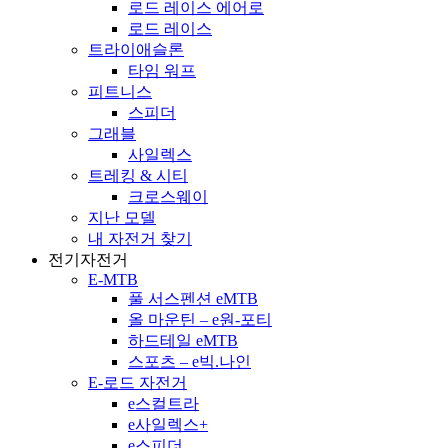
로드 레이스 에어로
로드 레이스
트라이애슬론
타임 워프
피트니스
스피더
그래블
사일렉스
트레킹 & 시티
크로스웨이
지난 모델
내 자전거 찾기
전기자전거
E-MTB
풀 서스펜션 eMTB
올 마운틴 – e원-포티
하드테일 eMTB
스포츠 – e빅.나인
E-로드 자전거
e스컬트라
e사일렉스+
e스피더