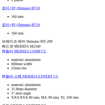
로터 (앞)
Shimano RT10
160 mm
로터 (뒤)
Shimano RT10
160 mm
브레이크 레버
Shimano MT-200
헤드셋
MERIDA M2340
핸들바
MERIDA COMP CC
material: aluminium
660mm width
25mm rise
핸들바 스템
MERIDA EXPERT CC
material: aluminium
31.8mm diameter
5° stem angle
XXS/XS/S 80 mm, M/L 90 mm, XL 100 mm