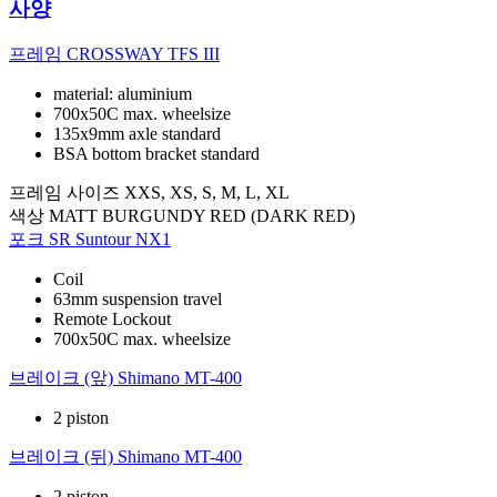
사양
프레임
CROSSWAY TFS III
material: aluminium
700x50C max. wheelsize
135x9mm axle standard
BSA bottom bracket standard
프레임 사이즈
XXS, XS, S, M, L, XL
색상
MATT BURGUNDY RED (DARK RED)
포크
SR Suntour NX1
Coil
63mm suspension travel
Remote Lockout
700x50C max. wheelsize
브레이크 (앞)
Shimano MT-400
2 piston
브레이크 (뒤)
Shimano MT-400
2 piston