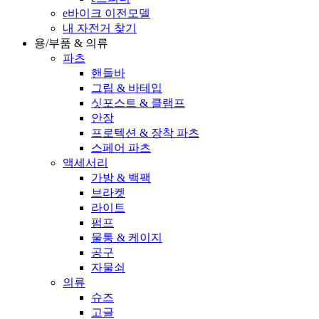
e바이크 이전모델
내 자전거 찾기
용/부품 & 의류
파츠
핸들바
그립 & 바테입
싯포스트 & 클램프
안장
프로텍션 & 장착 파츠
스페어 파츠
액세서리
가방 & 백팩
브라켓
라이트
펌프
물통 & 케이지
공구
자물쇠
의류
슈즈
고글