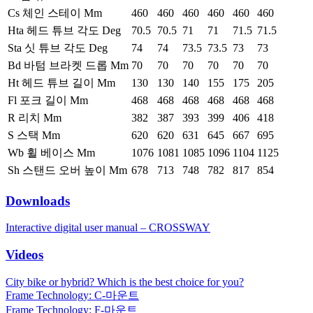
Cs 체인 스테이 Mm
460
460
460
460
460
460
Hta 헤드 튜브 각도 Deg
70.5
70.5
71
71
71.5
71.5
Sta 싯 튜브 각도 Deg
74
74
73.5
73.5
73
73
Bd 바텀 브라켓 드롭 Mm
70
70
70
70
70
70
Ht 헤드 튜브 길이 Mm
130
130
140
155
175
205
Fl 포크 길이 Mm
468
468
468
468
468
468
R 리치 Mm
382
387
393
399
406
418
S 스택 Mm
620
620
631
645
667
695
Wb 휠 베이스 Mm
1076
1081
1085
1096
1104
1125
Sh 스탠드 오버 높이 Mm
678
713
748
782
817
854
Downloads
Interactive digital user manual – CROSSWAY
Videos
City bike or hybrid? Which is the best choice for you?
Frame Technology: C-마운트
Frame Technology: F-마운트