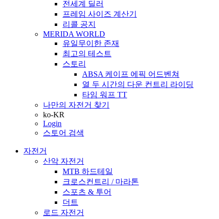
전세계 딜러
프레임 사이즈 계산기
리콜 공지
MERIDA WORLD
유일무이한 존재
최고의 테스트
스토리
ABSA 케이프 에픽 어드벤쳐
열 두 시간의 다운 컨트리 라이딩
타임 워프 TT
나만의 자전거 찾기
ko-KR
Login
스토어 검색
자전거
산악 자전거
MTB 하드테일
크로스컨트리 / 마라톤
스포츠 & 투어
더트
로드 자전거