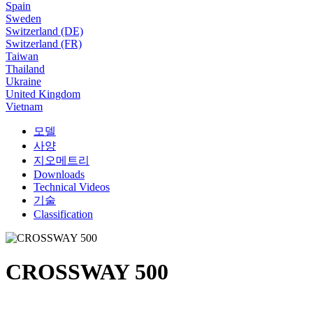
Spain
Sweden
Switzerland (DE)
Switzerland (FR)
Taiwan
Thailand
Ukraine
United Kingdom
Vietnam
모델
사양
지오메트리
Downloads
Technical Videos
기술
Classification
CROSSWAY 500