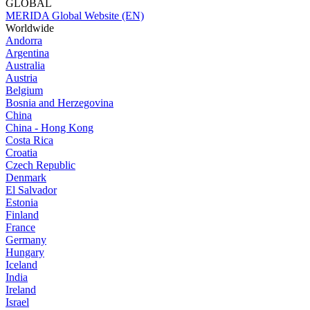
GLOBAL
MERIDA Global Website (EN)
Worldwide
Andorra
Argentina
Australia
Austria
Belgium
Bosnia and Herzegovina
China
China - Hong Kong
Costa Rica
Croatia
Czech Republic
Denmark
El Salvador
Estonia
Finland
France
Germany
Hungary
Iceland
India
Ireland
Israel