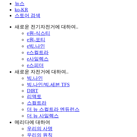
뉴스
ko-KR
스토어 검색
새로운 전기자전거에 대하여..
e원-식스티
e원-포티
e빅.나인
e스컬트라
e사일렉스
e스피더
새로운 자전거에 대하여..
빅.나인
빅.나인/빅.세븐 TFS
DIRT
리액토
스컬트라
더 뉴 스컬트라 엔듀런스
더 뉴 사일렉스
메리다에 대하여
우리의 사명
우리의 원칙