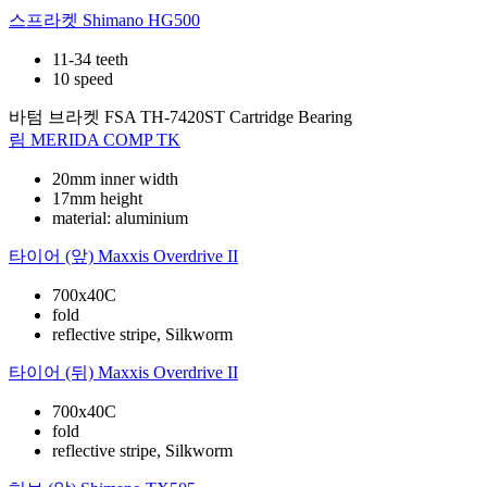
스프라켓
Shimano HG500
11-34 teeth
10 speed
바텀 브라켓
FSA TH-7420ST Cartridge Bearing
림
MERIDA COMP TK
20mm inner width
17mm height
material: aluminium
타이어 (앞)
Maxxis Overdrive II
700x40C
fold
reflective stripe, Silkworm
타이어 (뒤)
Maxxis Overdrive II
700x40C
fold
reflective stripe, Silkworm