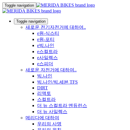
Toggle navigation
Toggle navigation
새로운 전기자전거에 대하여..
e원-식스티
e원-포티
e빅.나인
e스컬트라
e사일렉스
e스피더
새로운 자전거에 대하여..
빅.나인
빅.나인/빅.세븐 TFS
DIRT
리액토
스컬트라
더 뉴 스컬트라 엔듀런스
더 뉴 사일렉스
메리다에 대하여
우리의 사명
우리의 원칙