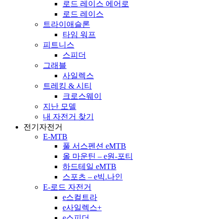
로드 레이스 에어로
로드 레이스
트라이애슬론
타임 워프
피트니스
스피더
그래블
사일렉스
트레킹 & 시티
크로스웨이
지난 모델
내 자전거 찾기
전기자전거
E-MTB
풀 서스펜션 eMTB
올 마운틴 – e원-포티
하드테일 eMTB
스포츠 – e빅.나인
E-로드 자전거
e스컬트라
e사일렉스+
e스피더