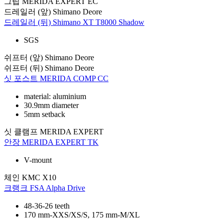
그립
MERIDA EXPERT EC
드레일러 (앞)
Shimano Deore
드레일러 (뒤)
Shimano XT T8000 Shadow
SGS
쉬프터 (앞)
Shimano Deore
쉬프터 (뒤)
Shimano Deore
싯 포스트
MERIDA COMP CC
material: aluminium
30.9mm diameter
5mm setback
싯 클램프
MERIDA EXPERT
안장
MERIDA EXPERT TK
V-mount
체인
KMC X10
크랭크
FSA Alpha Drive
48-36-26 teeth
170 mm-XXS/XS/S, 175 mm-M/XL