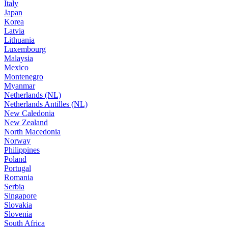
Italy
Japan
Korea
Latvia
Lithuania
Luxembourg
Malaysia
Mexico
Montenegro
Myanmar
Netherlands (NL)
Netherlands Antilles (NL)
New Caledonia
New Zealand
North Macedonia
Norway
Philippines
Poland
Portugal
Romania
Serbia
Singapore
Slovakia
Slovenia
South Africa